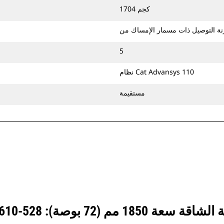
جرافات الخدمة الشاقة القوية، وتعتبر
1704 كجم
الجرافات القوية هي الأفضل في التطبيقات
الكاشطة حيث تمثل مقاومة اللف والرفع
وأوقات الدورات أمرًا مهمًا.
5
يمكن الحفر لأعماق أكبر في المواد الصخرية
باستخدام حافة المجراف‬. وتساعد حافة
نظام Cat Advansys 110
المجراف‬ على الحفر لأعماق أكبر في هذه
المواد كبيرة الحجم وتوجيهها في الجرافة.
مستقيمة
يمكنك تثبيت جرافات الخدمة الشاقة
بالمسامير مع الماكينة مباشرةً أو استخدامها
مع قارنة توصيل ذات مسمار إمساك من
Cat أو ‏‫قارنة توصيل مخصصة لثقل الموازنة‬.