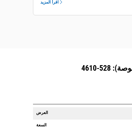
اقرأ المزيد
يُمكنك تأمين معداتك. ترسل الجرافات
المزوَّدة بنظام تتبع المعدات رسالة تنبيه إذا
تعدت حدود موقع ما يمكن تعيينها بسهولة.
العرض
السعة