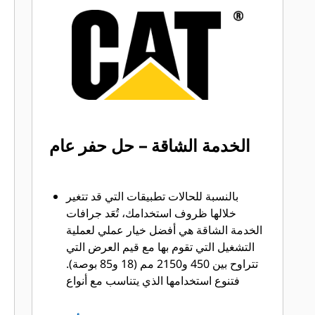
تسريع أوقات الدورات من خلال أدوات GET
®
™
من Cat
Advansys
بنظام
قم بتركيب الأطراف وإزالتها بشكل أسرع
من ذي قبل باستخدام نظام GET عديم
المطرقة Advansys
تحقق من التثبيت الآمن للأطراف
والمهايئات، مع استخدام الأدوات الأساسية
فقط، باستخدام نظام تثبيت CapSure
الخدمة الشاقة – حل حفر عام
يمكنك خفض تكاليف الصيانة باختيار أدوات
التعشيق الأرضية (GET) المناسبة لجرافتك
وتطبيقاتك. تتوفر خيارات متنوعة من
بالنسبة للحالات تطبيقات التي قد تتغير
أطراف الجرافات بما يتناسب مع احتياجات
خلالها ظروف استخدامك، تُعَد جرافات
تطبيقاتك.‬
الخدمة الشاقة هي أفضل خيار عملي لعملية
التشغيل التي تقوم بها مع قيم العرض التي
تتراوح بين 450 و2150 مم (18 و85 بوصة).
فتنوع استخدامها الذي يتناسب مع أنواع
التطبيقات المختلفة يجعلها الخيار المفضل
لجرافات الحفارات، حيث يتراوح عمر