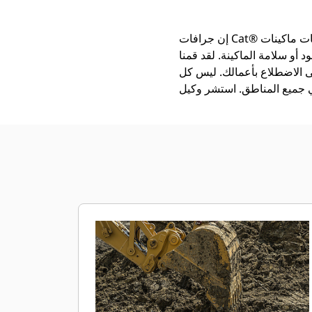
إن جرافات Cat®‎ أكثر من مجرد أداة إضافية، فهي من ملحقات ماكينات Cat. تتوازن كل جرافة من الجرافات بشكل مثالي مع
 أو سلامة الماكينة. لقد قمنا
ى الاضطلاع بأعمالك. ليس كل