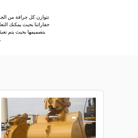
حفاراتنا بحيث يمكنك التع
بتصميمها بحيث يتم تعب
الملحقات متوفرة في جميع المناطق. استشر وكيل Cat المحلي بشأن الملحق