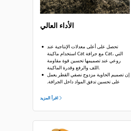
الأداء العالي
تحصل على أعلى معدلات الإنتاجية عند
استخدام ماكينة Cat مع جرافة Cat، التي
روعي عند تصميمها تحسين قوة مقاومة
اللف والرفع وقدرة الماكينة.
إن تصميم الحاوية مزدوج نصفي القطر يعمل
على تحسين تدفق المواد داخل الجرافة.
يضمن خلوص المؤخرة الزائد عدم سحب
الجزء السفلي من الجرافة، الأمر الذي يقلل
اقرأ المزيد
من تكاليف الصيانة.
يزيد استهلاك الوقود إلى الحد الأقصى أثناء
الحفر. تم تصميم جرافات Cat بحيث تخترق
المواد بمنتهى السرعة لتحسين كفاءة
التشغيل الكلية للماكينة.