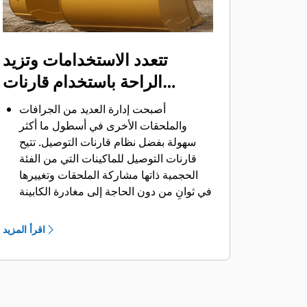
تتعدد الاستخدامات وتزيد
الراحة باستخدام قارنات
التوصيل
أصبحت إدارة العديد من الجرافات
والملحقات الأخرى في أسطول ما أكثر
سهولة بفضل نظام قارنات التوصيل. ‏‫تتيح
قارنات التوصيل للماكينات التي من الفئة
الحجمية ذاتها مشاركة الملحقات وتغييرها
في ثوانٍ من دون الحاجة إلى مغادرة الكابينة
الآمنة.
كما أن الجرافات التي يمكن تثبيتها مباشرة
اقرأ المزيد
بالماكينة بمسامير تتوافق مع قارنات
®
‎،
التوصيل ذات مسمار الإمساك من Cat
باستثناء الجرافات ذات مسمار الإمساك من
الفئة Performance.‬ ‏‫تحتوي الجرافات ذات
مسمار الإمساك من الفئة Performance