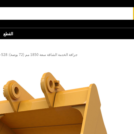
القطع
جرافة الخدمة الشاقة سعة 1850 مم (72 بوصة): 528-4610