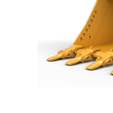
جرافة الخدمة الشاقة سعة 1850 مم (72 بوصة): 528-4610
مزايا
تغيير الموديل