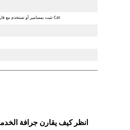
تثبت بمسامير أو تستخدم مع قارنة التوصيل ذات مسمار الإمساك من Cat