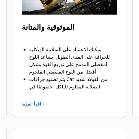
الموثوقية والمتانة
يمكنك الاعتماد على السلامة الهيكلية
للجرافة على المدى الطويل. ‏‫يساعد اللوح
المفصلي المدمج على توزيع القوة بشكل
أفضل من اللوح المفصلي الملحوم
يتم تصنيع جرافات Cat من الفولاذ شديد
الصلابة المقاوم للتآكل، خصوصًا في
النطاقات التي تتآكل بشكل مفرط
يمكنك حماية أهم المناطق التي تتعرض
اقرأ المزيد
للتآكل المفرط في جرافتك أثناء احتكاكها
بالمواد بدرجة كبيرة باستخدام أدوات
التعشيق الأرضية (GET) من Cat
يمكنك العمل في تطبيقات الإنتاج عالية
المتطلبات، واختراق الأكوام بشكل أسهل مع