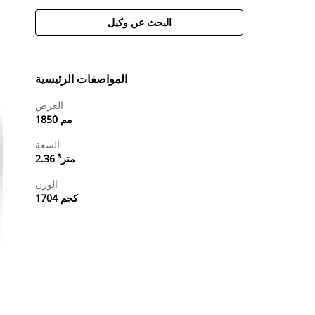
البحث عن وكيل
المواصفات الرئيسية
العرض
1850 مم
السعة
2.36 متر³
الوزن
1704 كجم
طلب عرض أسعار
البحث عن وكيل