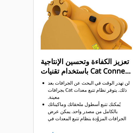
تحميل كمية أكبر من المواد في أقل وقت
ممكن. يساعد شكل الجرافة والقضبان
الجانبية على الاحتفاظ بمعظم المواد في
الجرافة لكل حمولة.
تعزيز الكفاءة وتحسين الإنتاجية
باستخدام تقنيات Cat Connect
المتكاملة
لن تهدر الوقت في البحث عن الجرافات بعد
ذلك. ‏‫يتوفر نظام تتبع معدات Cat بجرافات
معينة.
يُمكنك تتبع أسطول ملحقاتك وماكيناتك
بالكامل من مصدر واحد.‬ يمكن عرض
الجرافات المزوَّدة بنظام تتبع المعدات في
®
‎ إلى جانب المعدات
واجهة VisionLink
™
‎‏.
المشتركة في نظام Product Link