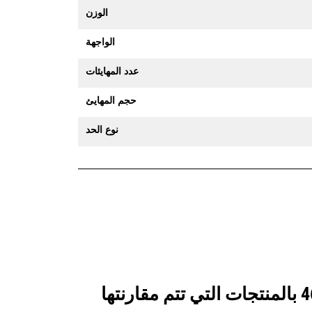
الوزن
الواجهة
عدد المهايئات
حجم المهايئ
نوع الحد
انظر كيف يقارن جرافة الخدمة الشاقة سعة 1850 مم (72 بوصة): 528-4610 بالمنتجات التي تتم مقارنتها