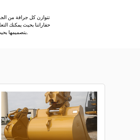
حفاراتنا بحيث يمكنك التع
بتصميمها بحيث يتم تعبئتها بشكل أسرع، ولكي تحتجز الحمل على نحو أفضل، ولتكون قادرة على الاضطلاع بأعمالك.