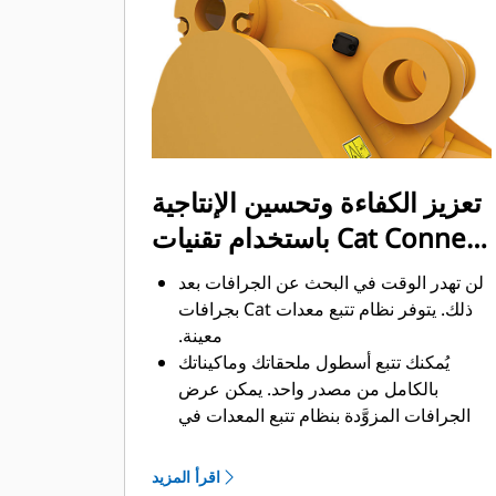
ممكن. يساعد شكل الجرافة والقضبان
الجانبية على الاحتفاظ بمعظم المواد في
الجرافة لكل حمولة.
تعزيز الكفاءة وتحسين الإنتاجية
باستخدام تقنيات Cat Connect
المتكاملة
لن تهدر الوقت في البحث عن الجرافات بعد
ذلك. ‏‫يتوفر نظام تتبع معدات Cat بجرافات
معينة.
يُمكنك تتبع أسطول ملحقاتك وماكيناتك
بالكامل من مصدر واحد.‬ يمكن عرض
الجرافات المزوَّدة بنظام تتبع المعدات في
®
‎ إلى جانب المعدات
واجهة VisionLink
™
‎‏.
المشتركة في نظام Product Link
اقرأ المزيد
يُمكنك تأمين معداتك. ترسل الجرافات