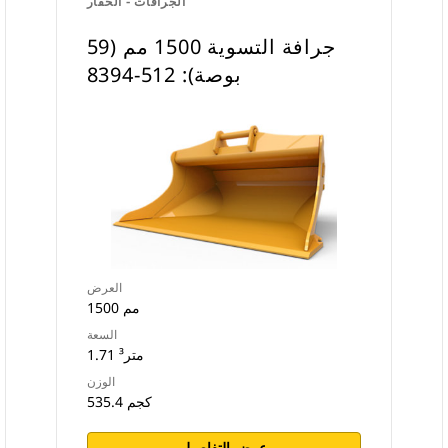
الجرافات - الحفار
جرافة التسوية 1500 مم (59
بوصة): 512-8394
العرض
1500 مم
السعة
1.71 متر³
الوزن
535.4 كجم
عرض التفاصيل