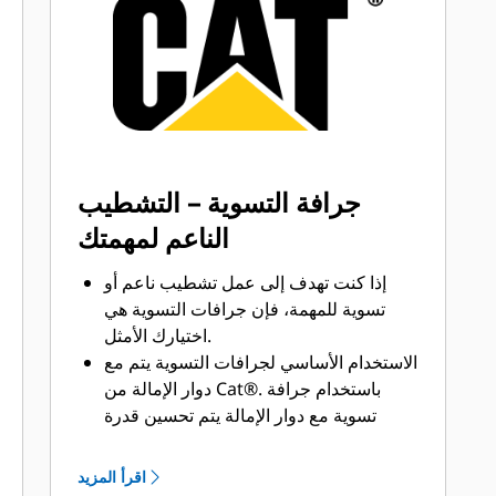
التعشيق الأرضية (GET) المناسبة لجرافتك
وتطبيقاتك.
تتوفر خيارات متنوعة من أطراف الجرافات
بما يتناسب مع تطبيقاتك.‬ سواء كنت بحاجة
إلى تنظيف الأرض وتسويتها أو الحفر في
المواد الصلبة الكاشطة، ستجد لدينا الطرف
المناسب.
جرافة التسوية – التشطيب
الناعم لمهمتك
إذا كنت تهدف إلى عمل تشطيب ناعم أو
تسوية للمهمة، فإن جرافات التسوية هي
اختيارك الأمثل.
الاستخدام الأساسي لجرافات التسوية يتم مع
دوار الإمالة من Cat®‎. باستخدام جرافة
تسوية مع دوار الإمالة يتم تحسين قدرة
الجرافة على عمل تشطيب ناعم من زوايا
متعددة.
اقرأ المزيد
يمكنك تثبيت جرافات التسوية بالمسامير مع