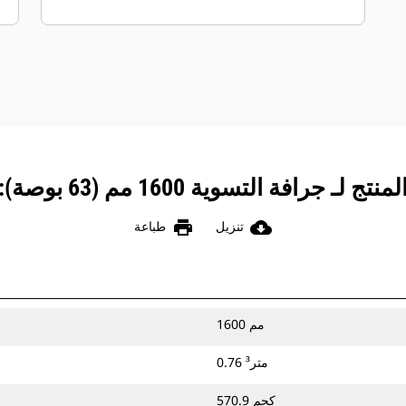
ماكينتك مباشرةً أو استخدامها مع قارنة
توصيل ذات مسمار إمساك من Cat أو ‏‫قارنة
توصيل مخصصة لثقل الموازنة‬.
رافة التسوية 1600 مم (63 بوصة): 512-8410
print
cloud_download
تنزيل
طباعة
1600 مم
0.76 متر³
570.9 كجم