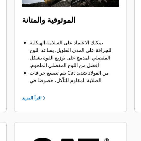
الموثوقية والمتانة
يمكنك الاعتماد على السلامة الهيكلية
للجرافة على المدى الطويل. ‏‫يساعد اللوح
المفصلي المدمج على توزيع القوة بشكل
أفضل من اللوح المفصلي الملحوم.
يتم تصنيع جرافات Cat من الفولاذ شديد
الصلابة المقاوم للتآكل، خصوصًا في
المكونات التي تتآكل بشكل مفرط.
يمكنك حماية أهم المناطق التي تتعرض
اقرأ المزيد
للتآكل المفرط في الجرافة باستخدام أدوات
®
. ‏‫تحافظ
التعشيق الأرضية (GET) من Cat
واقيات القضبان الجانبية والقواطع الجانبية
على أجزاء الجرافة التي تحتك بالمواد
وتخترقها بأكبر قدر.
يمكنك خفض تكاليف الصيانة باختيار أدوات