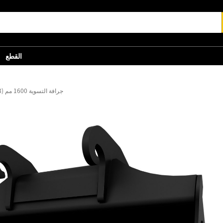
القطع
جرافة التسوية 1600 مم (63 بوصة): 512-8410