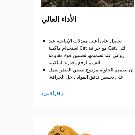
الأداء العالي
تحصل على أعلى معدلات الإنتاجية عند
استخدام ماكينة Cat مع جرافة Cat، التي
روعي عند تصميمها تحسين قوة مقاومة
اللف والرفع وقدرة الماكينة.
إن تصميم الحاوية مزدوج نصفي القطر يعمل
على تحسين تدفق المواد داخل الجرافة.
يضمن خلوص المؤخرة الزائد عدم سحب
الجزء السفلي من الجرافة، الأمر الذي يقلل
اقرأ المزيد
من تكاليف الصيانة.
يزيد استهلاك الوقود إلى الحد الأقصى أثناء
الحفر. تم تصميم جرافات Cat بحيث تخترق
المواد بمنتهى السرعة لتحسين كفاءة
التشغيل الكلية للماكينة.
تحميل كمية أكبر من المواد في أقل وقت