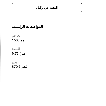
البحث عن وكيل
المواصفات الرئيسية
العرض
1600 مم
السعة
0.76 متر³
الوزن
570.9 كجم
طلب عرض أسعار
البحث عن وكيل