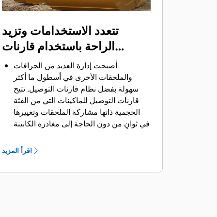
تتعدد الاستخدامات وتزيد
الراحة باستخدام قارنات
التوصيل
أصبحت إدارة العديد من الجرافات
والملحقات الأخرى في أسطول ما أكثر
سهولة بفضل نظام قارنات التوصيل. ‏‫تتيح
قارنات التوصيل للماكينات التي من الفئة
الحجمية ذاتها مشاركة الملحقات وتغييرها
في ثوانٍ من دون الحاجة إلى مغادرة الكابينة
الآمنة.
كما أن الجرافات التي يمكن تثبيتها مباشرة
اقرأ المزيد
بالماكينة بمسامير تتوافق مع قارنات
®
‎،
التوصيل ذات مسمار الإمساك من Cat
باستثناء الجرافات ذات مسمار الإمساك من
الفئة Performance.‬ ‏‫تحتوي الجرافات ذات
مسمار الإمساك من الفئة Performance
على مسمار مجوف يُحسِّن من قوة مقاومة