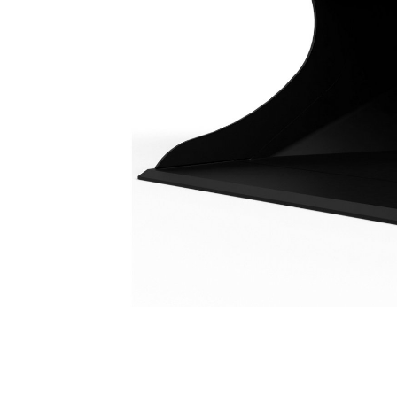
جرافة التسوية 1600 مم (63 بوصة): 512-8410
مزايا
تغيير الموديل