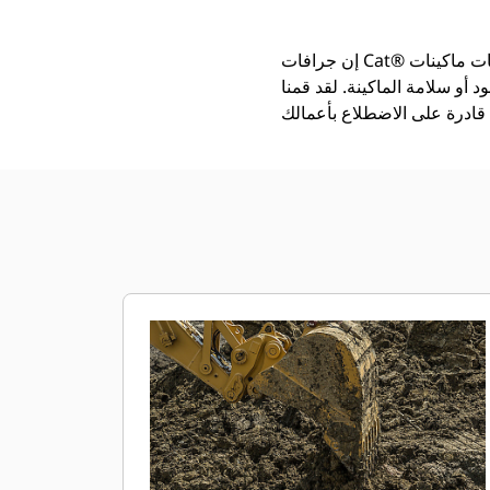
إن جرافات Cat®‎ أكثر من مجرد أداة إضافية، فهي من ملحقات ماكينات Cat. تتوازن كل جرافة من الجرافات بشكل مثالي مع
 أو سلامة الماكينة. لقد قمنا