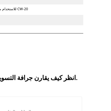
للاستخدام مع قارنة التوصيل المخصصة من الفئة CW-20
انظر كيف يقارن جرافة التسوية 1600 مم (63 بوصة): 512-8410 بالمنتجات التي تتم مقارنتها بشكل متكرر.