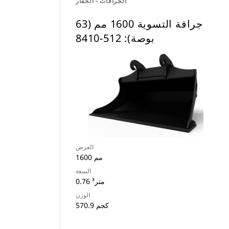
الجرافات - الحفار
جرافة التسوية 1600 مم (63
بوصة): 512-8410
العرض
1600 مم
السعة
0.76 متر³
الوزن
570.9 كجم