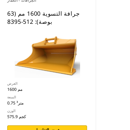
الجرافات - الحفار
جرافة التسوية 1600 مم (63
بوصة): 512-8395
العرض
1600 مم
السعة
0.75 متر³
الوزن
575.9 كجم
عرض التفاصيل