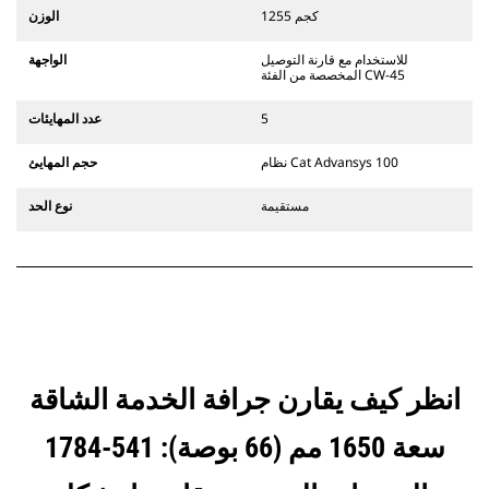
التوصيل المخصصة من الفئة CW الذي
1255 كجم
الوزن
يستخدم مفصلات قارنة التوصيل السريعة
الثابتة. تتميز قارنات التوصيل المخصصة
للاستخدام مع قارنة التوصيل
الواجهة
من الفئة CW بنظام قفل من نمط
المخصصة من الفئة CW-45
الإسفين لتأمين الملحقات.
تتوفر قارنات التوصيل المخصصة من
5
عدد المهايئات
الفئة CW لكل الحفارات المجنزرة وذات
العجلات.
نظام Cat Advansys 100
حجم المهايئ
مستقيمة
نوع الحد
انظر كيف يقارن جرافة الخدمة الشاقة
سعة 1650 مم (66 بوصة): 541-1784