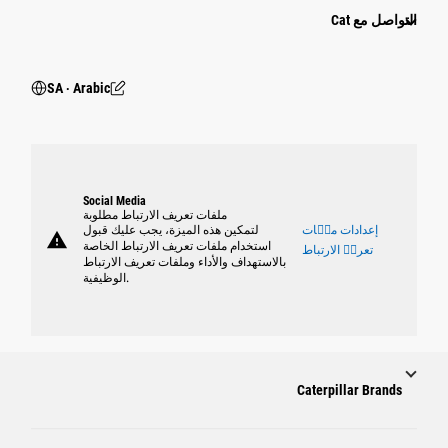
التواصل مع Cat
SA ‧ Arabic
Social Media
ملفات تعريف الارتباط مطلوبة
إعدادات ملٝات
لتمكين هذه الميزة، يجب عليك قبول
warning
استخدام ملفات تعريف الارتباط الخاصة
تعريٝ الارتباط
بالاستهداف والأداء وملفات تعريف الارتباط
الوظيفية.
Caterpillar Brands