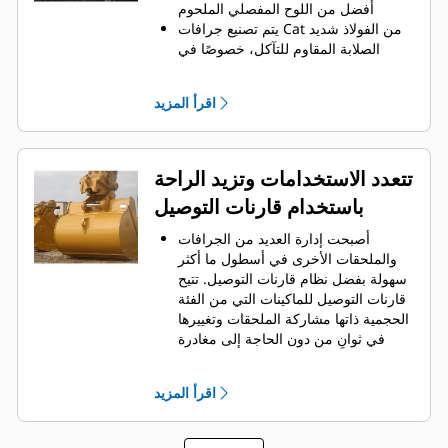
الجرافة لكل حمولة.
أفضل من اللوح المفصلي الملحوم
يتم تصنيع جرافات Cat من الفولاذ شديد
الصلابة المقاوم للتآكل، خصوصًا في
النطاقات التي تتآكل بشكل مفرط
يمكنك حماية أهم المناطق التي تتعرض
اقرأ المزيد
للتآكل المفرط في جرافتك أثناء احتكاكها
بالمواد بدرجة كبيرة باستخدام أدوات
التعشيق الأرضية (GET) من Cat
يمكنك العمل في تطبيقات الإنتاج عالية
تتعدد الاستخدامات وتزيد الراحة
المتطلبات، واختراق الأكوام بشكل أسهل
باستخدام قارنات التوصيل
مع تسريع أوقات الدورات من خلال أدوات
من Cat
Advansys
GET بنظام
®
™
أصبحت إدارة العديد من الجرافات
قم بتركيب الأطراف وإزالتها بشكل أسرع
والملحقات الأخرى في أسطول ما أكثر
من ذي قبل باستخدام نظام GET عديم
سهولة بفضل نظام قارنات التوصيل. ‏‫تتيح
المطرقة Advansys
قارنات التوصيل للماكينات التي من الفئة
تحقق من التثبيت الآمن للأطراف
الحجمية ذاتها مشاركة الملحقات وتغييرها
والمهايئات، مع استخدام الأدوات
في ثوانٍ من دون الحاجة إلى مغادرة
الأساسية فقط، باستخدام نظام تثبيت
الكابينة الآمنة.
CapSure
كما أن الجرافات التي يمكن تثبيتها
يمكنك خفض تكاليف الصيانة باختيار
اقرأ المزيد
مباشرة بالماكينة بمسامير تتوافق مع
أدوات التعشيق الأرضية (GET) المناسبة
قارنات التوصيل ذات مسمار الإمساك من
لجرافتك وتطبيقاتك. تتوفر خيارات متنوعة
‎، باستثناء الجرافات ذات مسمار
Cat
®