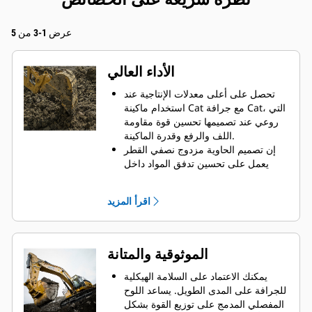
عرض 1-3 من 5
الأداء العالي
تحصل على أعلى معدلات الإنتاجية عند
استخدام ماكينة Cat مع جرافة Cat، التي
روعي عند تصميمها تحسين قوة مقاومة
اللف والرفع وقدرة الماكينة.
إن تصميم الحاوية مزدوج نصفي القطر
يعمل على تحسين تدفق المواد داخل
الجرافة. يضمن خلوص المؤخرة الزائد
عدم سحب الجزء السفلي من الجرافة،
اقرأ المزيد
الأمر الذي يقلل من تكاليف الصيانة.
يزيد استهلاك الوقود إلى الحد الأقصى
أثناء الحفر. تم تصميم جرافات Cat بحيث
تخترق المواد بمنتهى السرعة لتحسين
الموثوقية والمتانة
كفاءة التشغيل الكلية للماكينة.
تحميل كمية أكبر من المواد في أقل وقت
يمكنك الاعتماد على السلامة الهيكلية
ممكن. يساعد شكل الجرافة والقضبان
للجرافة على المدى الطويل. ‏‫يساعد اللوح
الجانبية على الاحتفاظ بمعظم المواد في
المفصلي المدمج على توزيع القوة بشكل