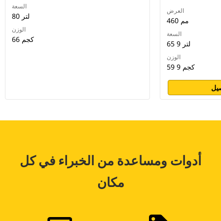
السعة
العرض
80 لتر
460 مم
الوزن
السعة
66 كجم
65 9 لتر
الوزن
59 9 كجم
يل
أدوات ومساعدة من الخبراء في كل
مكان