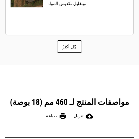
وتقليل تكديس المواد.
َمِّل أكثر
مواصفات المنتج لـ 460 مم (18 بوصة)
print
cloud_download
تنزيل
طباعة