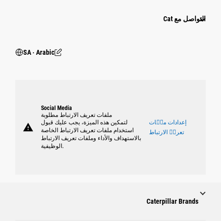
التواصل مع Cat
SA ‧ Arabic
Social Media
ملفات تعريف الارتباط مطلوبة
إعدادات ملٝات
لتمكين هذه الميزة، يجب عليك قبول
warning
استخدام ملفات تعريف الارتباط الخاصة
تعريٝ الارتباط
بالاستهداف والأداء وملفات تعريف الارتباط
الوظيفية.
Caterpillar Brands