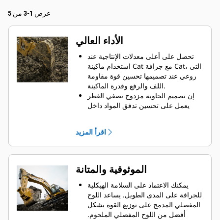
عرض 1-3 من 5
الأداء العالي
تحصل على أعلى معدلات الإنتاجية عند
استخدام ماكينة Cat مع جرافة Cat، التي
روعي عند تصميمها تحسين قوة مقاومة
اللف والرفع وقدرة الماكينة.
إن تصميم الحاوية مزدوج نصفي القطر
يعمل على تحسين تدفق المواد داخل
الجرافة. يضمن خلوص المؤخرة الزائد
عدم سحب الجزء السفلي من الجرافة،
اقرأ المزيد
الأمر الذي يقلل من تكاليف الصيانة.
يزيد استهلاك الوقود إلى الحد الأقصى
أثناء الحفر. تم تصميم جرافات Cat بحيث
تخترق المواد بمنتهى السرعة لتحسين
الموثوقية والمتانة
كفاءة التشغيل الكلية للماكينة.
تحميل كمية أكبر من المواد في أقل وقت
يمكنك الاعتماد على السلامة الهيكلية
ممكن. يساعد شكل الجرافة والقضبان
للجرافة على المدى الطويل. ‏‫يساعد اللوح
الجانبية على الاحتفاظ بمعظم المواد في
المفصلي المدمج على توزيع القوة بشكل
الجرافة لكل حمولة.
أفضل من اللوح المفصلي الملحوم.