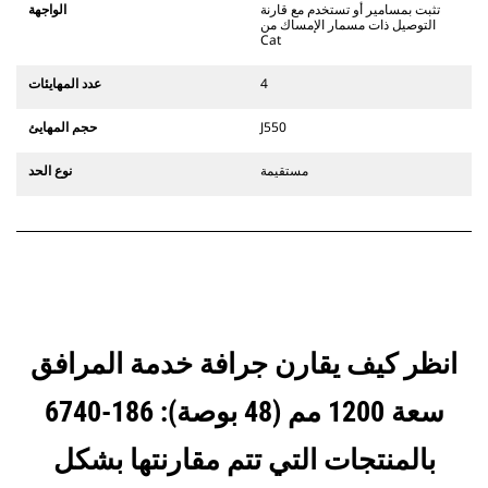
يستخدم مفصلات قارنة التوصيل السريعة
تثبت بمسامير أو تستخدم مع قارنة
الواجهة
الثابتة. تتميز قارنات التوصيل المخصصة
التوصيل ذات مسمار الإمساك من
Cat
من الفئة CW بنظام قفل من نمط
الإسفين لتأمين الملحقات.
4
عدد المهايئات
تتوفر قارنات التوصيل المخصصة من
الفئة CW لكل الحفارات المجنزرة وذات
J550
حجم المهايئ
العجلات.
مستقيمة
نوع الحد
انظر كيف يقارن جرافة خدمة المرافق
سعة 1200 مم (48 بوصة): 186-6740
بالمنتجات التي تتم مقارنتها بشكل