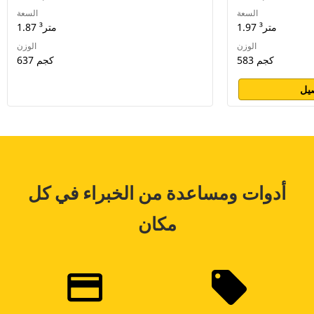
السعة
السعة
1.97 متر³
1.87 متر³
الوزن
الوزن
583 كجم
637 كجم
يل
أدوات ومساعدة من الخبراء في كل
مكان