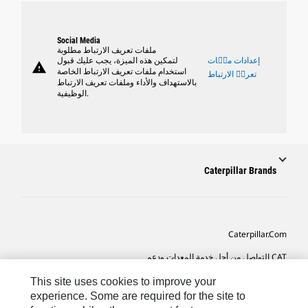
Social Media
ملفات تعريف الارتباط مطلوبة
إعدادات ملٝات
لتمكين هذه الميزة، يجب عليك قبول
warning
استخدام ملفات تعريف الارتباط الخاصة
تعريٝ الارتباط
بالاستهداف والأداء وملفات تعريف الارتباط
الوظيفية.
Caterpillar Brands
Caterpillar.com
CAT التواصل من أجل خدمة المعدات ودعم
تفضيلات التسويق الخاصة بي
This site uses cookies to improve your
experience. Some are required for the site to
خريطة الموقع