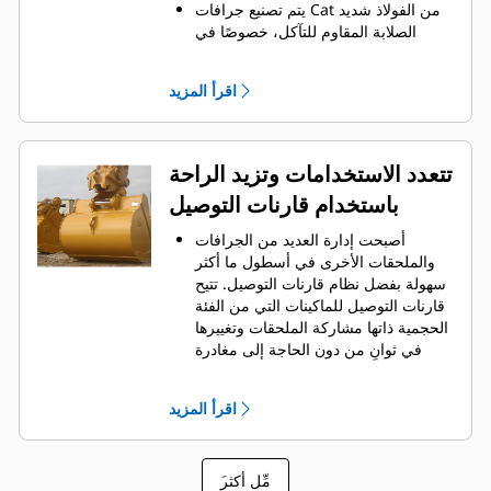
يتم تصنيع جرافات Cat من الفولاذ شديد
الصلابة المقاوم للتآكل، خصوصًا في
المكونات التي تتآكل بشكل مفرط.
يمكنك حماية أهم المناطق التي تتعرض
اقرأ المزيد
للتآكل المفرط في الجرافة باستخدام
.
أدوات التعشيق الأرضية (GET) من Cat
®
‏‫تحافظ واقيات القضبان الجانبية والقواطع
الجانبية على أجزاء الجرافة التي تحتك
تتعدد الاستخدامات وتزيد الراحة
بالمواد وتخترقها بأكبر قدر.
باستخدام قارنات التوصيل
يمكنك خفض تكاليف الصيانة باختيار
أدوات التعشيق الأرضية (GET) المناسبة
أصبحت إدارة العديد من الجرافات
لجرافتك وتطبيقاتك.
والملحقات الأخرى في أسطول ما أكثر
تتوفر خيارات متنوعة من أطراف
سهولة بفضل نظام قارنات التوصيل. ‏‫تتيح
الجرافات بما يتناسب مع تطبيقاتك.‬ سواء
قارنات التوصيل للماكينات التي من الفئة
كنت بحاجة إلى تنظيف الأرض وتسويتها أو
الحجمية ذاتها مشاركة الملحقات وتغييرها
الحفر في المواد الصلبة الكاشطة، ستجد
في ثوانٍ من دون الحاجة إلى مغادرة
لدينا الطرف المناسب.
الكابينة الآمنة.
كما أن الجرافات التي يمكن تثبيتها
اقرأ المزيد
مباشرة بالماكينة بمسامير تتوافق مع
قارنات التوصيل ذات مسمار الإمساك من
‎، باستثناء الجرافات ذات مسمار
Cat
®
َمِّل أكثر
الإمساك من الفئة Performance.‬ ‏‫تحتوي