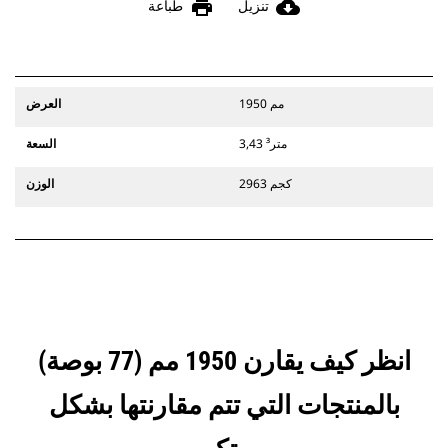
print
cloud_download
تنزيل
طباعة
1950 مم
العرض
3,43 متر³
السعة
2963 كجم
الوزن
انظر كيف يقارن 1950 مم (77 بوصة)
بالمنتجات التي تتم مقارنتها بشكل