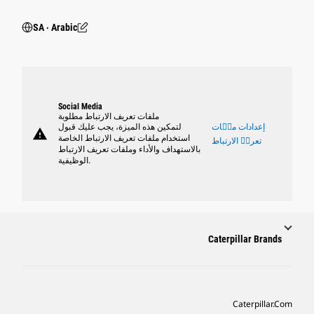
SA ‧ Arabic
Social Media
ملفات تعريف الارتباط مطلوبة
إعدادات ملٝات
لتمكين هذه الميزة، يجب عليك قبول
warning
استخدام ملفات تعريف الارتباط الخاصة
تعريٝ الارتباط
بالاستهداف والأداء وملفات تعريف الارتباط
الوظيفية.
Caterpillar Brands
Caterpillar.com