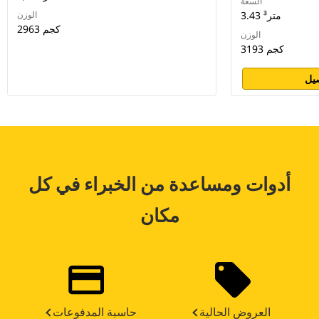
السعة
3.43 متر³
الوزن
2963 كجم
الوزن
3193 كجم
يل
أدوات ومساعدة من الخبراء في كل
مكان
العروض الحالية
حاسبة المدفوعات