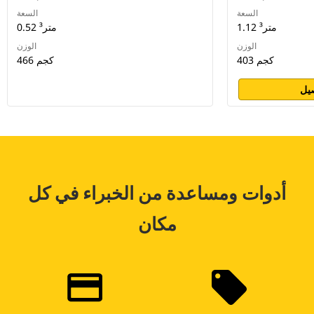
السعة
السعة
1.12 متر³
0.52 متر³
الوزن
الوزن
403 كجم
466 كجم
يل
أدوات ومساعدة من الخبراء في كل
مكان