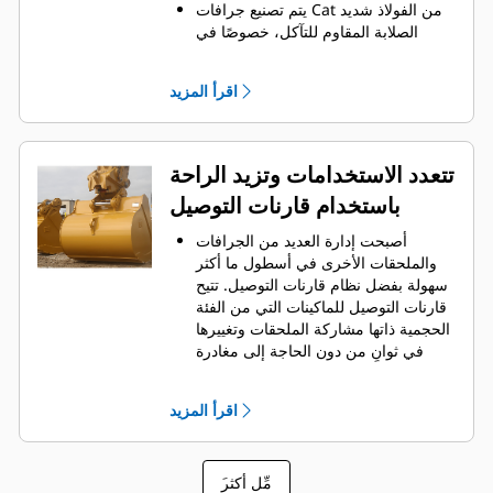
يتم تصنيع جرافات Cat من الفولاذ شديد
الصلابة المقاوم للتآكل، خصوصًا في
المكونات التي تتآكل بشكل مفرط.
يمكنك حماية أهم المناطق التي تتعرض
اقرأ المزيد
للتآكل المفرط في الجرافة باستخدام
.
أدوات التعشيق الأرضية (GET) من Cat
®
‏‫تحافظ واقيات القضبان الجانبية والقواطع
الجانبية على أجزاء الجرافة التي تحتك
تتعدد الاستخدامات وتزيد الراحة
بالمواد وتخترقها بأكبر قدر.
باستخدام قارنات التوصيل
يمكنك خفض تكاليف الصيانة باختيار
أدوات التعشيق الأرضية (GET) المناسبة
أصبحت إدارة العديد من الجرافات
لجرافتك وتطبيقاتك.
والملحقات الأخرى في أسطول ما أكثر
تتوفر خيارات متنوعة من أطراف
سهولة بفضل نظام قارنات التوصيل. ‏‫تتيح
الجرافات بما يتناسب مع تطبيقاتك.‬ سواء
قارنات التوصيل للماكينات التي من الفئة
كنت بحاجة إلى تنظيف الأرض وتسويتها أو
الحجمية ذاتها مشاركة الملحقات وتغييرها
الحفر في المواد الصلبة الكاشطة، ستجد
في ثوانٍ من دون الحاجة إلى مغادرة
لدينا الطرف المناسب.
الكابينة الآمنة.
كما أن الجرافات التي يمكن تثبيتها
اقرأ المزيد
مباشرة بالماكينة بمسامير تتوافق مع
قارنات التوصيل ذات مسمار الإمساك من
‎، باستثناء الجرافات ذات مسمار
Cat
®
َمِّل أكثر
الإمساك من الفئة Performance.‬ ‏‫تحتوي