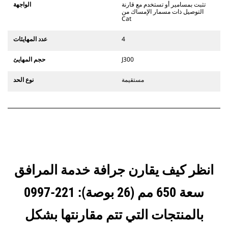
يستخدم مفصلات قارنة التوصيل السريعة
تثبت بمسامير أو تستخدم مع قارنة
الواجهة
الثابتة. تتميز قارنات التوصيل المخصصة
التوصيل ذات مسمار الإمساك من
Cat
من الفئة CW بنظام قفل من نمط
الإسفين لتأمين الملحقات.
4
عدد المهايئات
تتوفر قارنات التوصيل المخصصة من
الفئة CW لكل الحفارات المجنزرة وذات
J300
حجم المهايئ
العجلات.
مستقيمة
نوع الحد
انظر كيف يقارن جرافة خدمة المرافق
سعة 650 مم (26 بوصة): 221-0997
بالمنتجات التي تتم مقارنتها بشكل