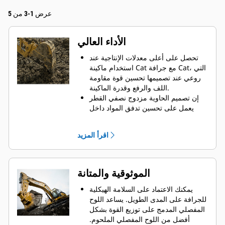
عرض 1-3 من 5
الأداء العالي
تحصل على أعلى معدلات الإنتاجية عند
استخدام ماكينة Cat مع جرافة Cat، التي
روعي عند تصميمها تحسين قوة مقاومة
اللف والرفع وقدرة الماكينة.
إن تصميم الحاوية مزدوج نصفي القطر
يعمل على تحسين تدفق المواد داخل
الجرافة. يضمن خلوص المؤخرة الزائد
عدم سحب الجزء السفلي من الجرافة،
اقرأ المزيد
الأمر الذي يقلل من تكاليف الصيانة.
يزيد استهلاك الوقود إلى الحد الأقصى
أثناء الحفر. تم تصميم جرافات Cat بحيث
تخترق المواد بمنتهى السرعة لتحسين
الموثوقية والمتانة
كفاءة التشغيل الكلية للماكينة.
تحميل كمية أكبر من المواد في أقل وقت
يمكنك الاعتماد على السلامة الهيكلية
ممكن. يساعد شكل الجرافة والقضبان
للجرافة على المدى الطويل. ‏‫يساعد اللوح
الجانبية على الاحتفاظ بمعظم المواد في
المفصلي المدمج على توزيع القوة بشكل
الجرافة لكل حمولة.
أفضل من اللوح المفصلي الملحوم.