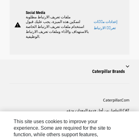
Social Media
ملفات تعريف الارتباط مطلوبة
إعدادات ملٝات
لتمكين هذه الميزة، يجب عليك قبول
warning
استخدام ملفات تعريف الارتباط الخاصة
تعريٝ الارتباط
بالاستهداف والأداء وملفات تعريف الارتباط
الوظيفية.
Caterpillar Brands
Caterpillar.com
CAT التواصل من أجل خدمة المعدات ودعم
تفضيلات التسويق الخاصة بي
This site uses cookies to improve your
experience. Some are required for the site to
خريطة الموقع
function, while others support features,