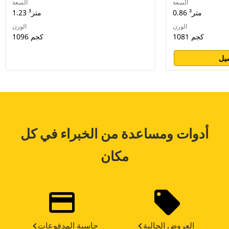
السعة
السعة
0.86 متر³
1.23 متر³
الوزن
الوزن
1081 كجم
1096 كجم
يل
أدوات ومساعدة من الخبراء في كل
مكان
العروض الحالية
حاسبة المدفوعات