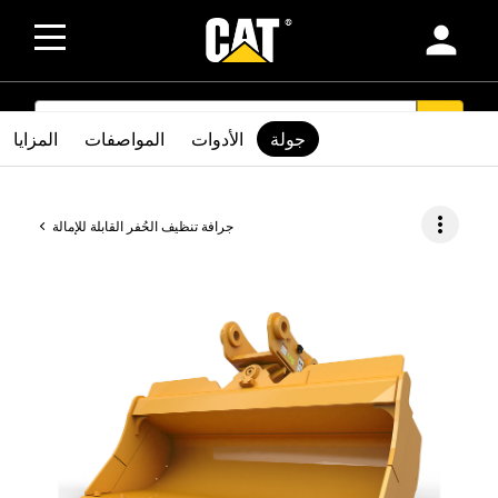
person
SEARCH
search
جولة
الأدوات
المواصفات
المزايا
more_vert
جرافة تنظيف الحُفر القابلة للإمالة