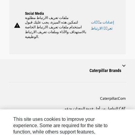
Social Media
ملفات تعريف الارتباط مطلوبة
إعدادات ملٝات
لتمكين هذه الميزة، يجب عليك قبول
warning
استخدام ملفات تعريف الارتباط الخاصة
تعريٝ الارتباط
بالاستهداف والأداء وملفات تعريف الارتباط
الوظيفية.
Caterpillar Brands
Caterpillar.com
CAT التواصل من أجل خدمة المعدات ودعم
تفضيلات التسويق الخاصة بي
This site uses cookies to improve your
experience. Some are required for the site to
خريطة الموقع
function, while others support features,