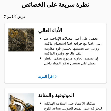
نظرة سريعة على الخصائص
عرض 1-3 من 7
الأداء العالي
تحصل على أعلى معدلات الإنتاجية عند
استخدام ماكينة Cat مع جرافة Cat، التي
روعي عند تصميمها تحسين قوة مقاومة
اللف والرفع وقدرة الماكينة.
إن تصميم الحاوية مزدوج نصفي القطر
يعمل على تحسين تدفق المواد داخل
الجرافة. يضمن خلوص المؤخرة الزائد
عدم سحب الجزء السفلي من الجرافة،
اقرأ المزيد
الأمر الذي يقلل من تكاليف الصيانة.
يزيد استهلاك الوقود إلى الحد الأقصى
أثناء الحفر. تم تصميم جرافات Cat بحيث
تخترق المواد بمنتهى السرعة لتحسين
الموثوقية والمتانة
كفاءة التشغيل الكلية للماكينة.
تحميل كمية أكبر من المواد في أقل وقت
يمكنك الاعتماد على السلامة الهيكلية
ممكن. يساعد شكل الجرافة والقضبان
للجرافة على المدى الطويل. ‏‫يساعد اللوح