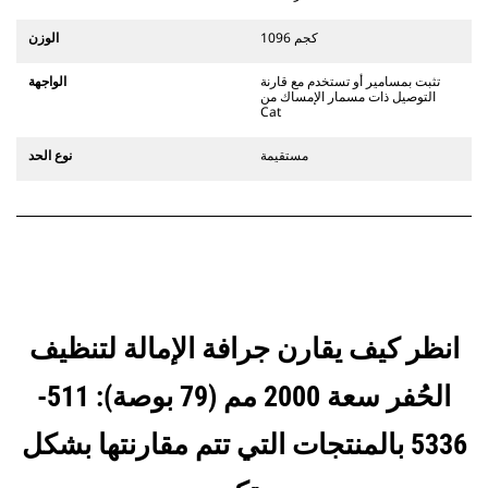
تتوافق الملحقات مع نظام قارنات
التوصيل المخصصة من الفئة CW الذي
1096 كجم
الوزن
يستخدم مفصلات قارنة التوصيل السريعة
الثابتة. تتميز قارنات التوصيل المخصصة
تثبت بمسامير أو تستخدم مع قارنة
الواجهة
من الفئة CW بنظام قفل من نمط
التوصيل ذات مسمار الإمساك من
الإسفين لتأمين الملحقات.
Cat
تتوفر قارنات التوصيل المخصصة من
الفئة CW لكل الحفارات المجنزرة وذات
مستقيمة
نوع الحد
العجلات.
انظر كيف يقارن جرافة الإمالة لتنظيف
الحُفر سعة 2000 مم (79 بوصة): 511-
5336 بالمنتجات التي تتم مقارنتها بشكل