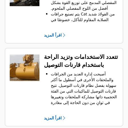
الجانبية على الاحتفاظ بمعظم المواد في
المفصلي المدمج على توزيع القوة بشكل
الجرافة لكل حمولة.
أفضل من اللوح المفصلي الملحوم.
يتم تصنيع جرافات Cat من الفولاذ شديد
الصلابة المقاوم للتآكل، خصوصًا في
المكونات التي تتآكل بشكل مفرط.
يمكنك حماية أهم المناطق التي تتعرض
اقرأ المزيد
للتآكل المفرط في الجرافة باستخدام
.
أدوات التعشيق الأرضية (GET) من Cat
®
‏‫تحافظ واقيات القضبان الجانبية والقواطع
الجانبية على أجزاء الجرافة التي تحتك
تتعدد الاستخدامات وتزيد الراحة
بالمواد وتخترقها بأكبر قدر.
باستخدام قارنات التوصيل
يمكنك خفض تكاليف الصيانة باختيار
أدوات التعشيق الأرضية (GET) المناسبة
أصبحت إدارة العديد من الجرافات
لجرافتك وتطبيقاتك.
والملحقات الأخرى في أسطول ما أكثر
تتوفر خيارات متنوعة من أطراف
سهولة بفضل نظام قارنات التوصيل. ‏‫تتيح
الجرافات بما يتناسب مع تطبيقاتك.‬ سواء
قارنات التوصيل للماكينات التي من الفئة
كنت بحاجة إلى تنظيف الأرض وتسويتها أو
الحجمية ذاتها مشاركة الملحقات وتغييرها
الحفر في المواد الصلبة الكاشطة، ستجد
في ثوانٍ من دون الحاجة إلى مغادرة
لدينا الطرف المناسب.
الكابينة الآمنة.
كما أن الجرافات التي يمكن تثبيتها
اقرأ المزيد
مباشرة بالماكينة بمسامير تتوافق مع
قارنات التوصيل ذات مسمار الإمساك من