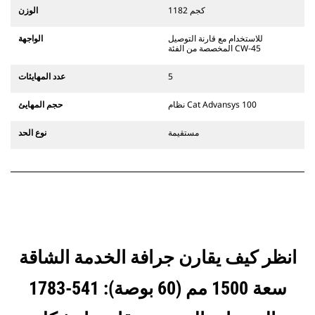
التوصيل المخصصة من الفئة CW الذي
1182 كجم
الوزن
يستخدم مفصلات قارنة التوصيل السريعة
الثابتة. تتميز قارنات التوصيل المخصصة
للاستخدام مع قارنة التوصيل
الواجهة
من الفئة CW بنظام قفل من نمط
المخصصة من الفئة CW-45
الإسفين لتأمين الملحقات.
تتوفر قارنات التوصيل المخصصة من
5
عدد المهايئات
الفئة CW لكل الحفارات المجنزرة وذات
العجلات.
نظام Cat Advansys 100
حجم المهايئ
مستقيمة
نوع الحد
انظر كيف يقارن جرافة الخدمة الشاقة
سعة 1500 مم (60 بوصة): 541-1783