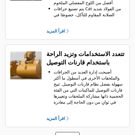
الجرافة لكل حمولة.
أفضل من اللوح المفصلي الملحوم
يتم تصنيع جرافات Cat من الفولاذ شديد
الصلابة المقاوم للتآكل، خصوصًا في
النطاقات التي تتآكل بشكل مفرط
يمكنك حماية أهم المناطق التي تتعرض
اقرأ المزيد
للتآكل المفرط في جرافتك أثناء احتكاكها
بالمواد بدرجة كبيرة باستخدام أدوات
التعشيق الأرضية (GET) من Cat
يمكنك العمل في تطبيقات الإنتاج عالية
تتعدد الاستخدامات وتزيد الراحة
المتطلبات، واختراق الأكوام بشكل أسهل
باستخدام قارنات التوصيل
مع تسريع أوقات الدورات من خلال أدوات
من Cat
Advansys
GET بنظام
®
™
أصبحت إدارة العديد من الجرافات
قم بتركيب الأطراف وإزالتها بشكل أسرع
والملحقات الأخرى في أسطول ما أكثر
من ذي قبل باستخدام نظام GET عديم
سهولة بفضل نظام قارنات التوصيل. ‏‫تتيح
المطرقة Advansys
قارنات التوصيل للماكينات التي من الفئة
تحقق من التثبيت الآمن للأطراف
الحجمية ذاتها مشاركة الملحقات وتغييرها
والمهايئات، مع استخدام الأدوات
في ثوانٍ من دون الحاجة إلى مغادرة
الأساسية فقط، باستخدام نظام تثبيت
الكابينة الآمنة.
CapSure
كما أن الجرافات التي يمكن تثبيتها
يمكنك خفض تكاليف الصيانة باختيار
اقرأ المزيد
مباشرة بالماكينة بمسامير تتوافق مع
أدوات التعشيق الأرضية (GET) المناسبة
قارنات التوصيل ذات مسمار الإمساك من
لجرافتك وتطبيقاتك. تتوفر خيارات متنوعة
‎، باستثناء الجرافات ذات مسمار
Cat
®