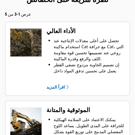
عرض 1-3 من 5
الأداء العالي
تحصل على أعلى معدلات الإنتاجية عند
استخدام ماكينة Cat مع جرافة Cat، التي
روعي عند تصميمها تحسين قوة مقاومة
اللف والرفع وقدرة الماكينة.
إن تصميم الحاوية مزدوج نصفي القطر
يعمل على تحسين تدفق المواد داخل
الجرافة. يضمن خلوص المؤخرة الزائد
عدم سحب الجزء السفلي من الجرافة،
اقرأ المزيد
الأمر الذي يقلل من تكاليف الصيانة.
يزيد استهلاك الوقود إلى الحد الأقصى
أثناء الحفر. تم تصميم جرافات Cat بحيث
تخترق المواد بمنتهى السرعة لتحسين
الموثوقية والمتانة
كفاءة التشغيل الكلية للماكينة.
تحميل كمية أكبر من المواد في أقل وقت
يمكنك الاعتماد على السلامة الهيكلية
ممكن. يساعد شكل الجرافة والقضبان
للجرافة على المدى الطويل. ‏‫يساعد اللوح
الجانبية على الاحتفاظ بمعظم المواد في
المفصلي المدمج على توزيع القوة بشكل