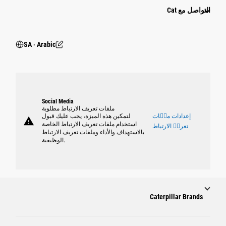
التواصل مع Cat
SA ‧ Arabic
Social Media
ملفات تعريف الارتباط مطلوبة
إعدادات ملٝات
لتمكين هذه الميزة، يجب عليك قبول
warning
استخدام ملفات تعريف الارتباط الخاصة
تعريٝ الارتباط
بالاستهداف والأداء وملفات تعريف الارتباط
الوظيفية.
Caterpillar Brands