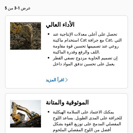
عرض 1-3 من 5
الأداء العالي
تحصل على أعلى معدلات الإنتاجية عند
استخدام ماكينة Cat مع جرافة Cat، التي
روعي عند تصميمها تحسين قوة مقاومة
اللف والرفع وقدرة الماكينة.
إن تصميم الحاوية مزدوج نصفي القطر
يعمل على تحسين تدفق المواد داخل
الجرافة. يضمن خلوص المؤخرة الزائد
عدم سحب الجزء السفلي من الجرافة،
اقرأ المزيد
الأمر الذي يقلل من تكاليف الصيانة.
يزيد استهلاك الوقود إلى الحد الأقصى
أثناء الحفر. تم تصميم جرافات Cat بحيث
تخترق المواد بمنتهى السرعة لتحسين
الموثوقية والمتانة
كفاءة التشغيل الكلية للماكينة.
تحميل كمية أكبر من المواد في أقل وقت
يمكنك الاعتماد على السلامة الهيكلية
ممكن. يساعد شكل الجرافة والقضبان
للجرافة على المدى الطويل. ‏‫يساعد اللوح
الجانبية على الاحتفاظ بمعظم المواد في
المفصلي المدمج على توزيع القوة بشكل
الجرافة لكل حمولة.
أفضل من اللوح المفصلي الملحوم