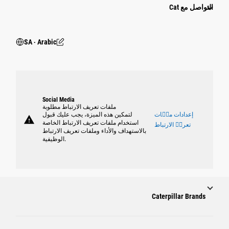
التواصل مع Cat
SA ‧ Arabic
Social Media
ملفات تعريف الارتباط مطلوبة
إعدادات ملٝات
لتمكين هذه الميزة، يجب عليك قبول
warning
استخدام ملفات تعريف الارتباط الخاصة
تعريٝ الارتباط
بالاستهداف والأداء وملفات تعريف الارتباط
الوظيفية.
Caterpillar Brands