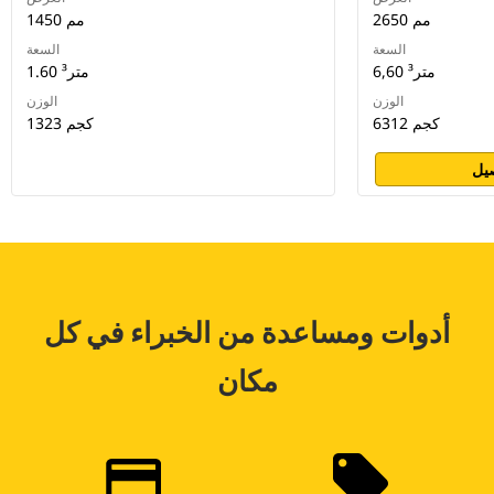
2650 مم
1450 مم
السعة
السعة
6,60 متر³
1.60 متر³
الوزن
الوزن
6312 كجم
1323 كجم
يل
أدوات ومساعدة من الخبراء في كل
مكان