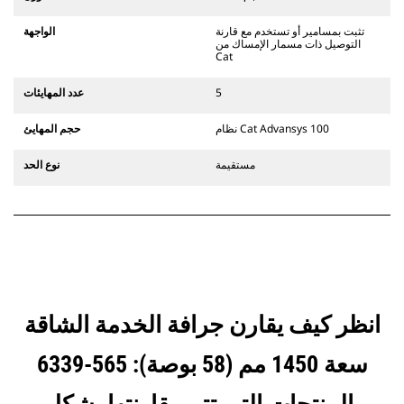
يستخدم مفصلات قارنة التوصيل السريعة
الثابتة. تتميز قارنات التوصيل المخصصة
تثبت بمسامير أو تستخدم مع قارنة
الواجهة
من الفئة CW بنظام قفل من نمط
التوصيل ذات مسمار الإمساك من
الإسفين لتأمين الملحقات.
Cat
تتوفر قارنات التوصيل المخصصة من
الفئة CW لكل الحفارات المجنزرة وذات
5
عدد المهايئات
العجلات.
نظام Cat Advansys 100
حجم المهايئ
مستقيمة
نوع الحد
انظر كيف يقارن جرافة الخدمة الشاقة
سعة 1450 مم (58 بوصة): 565-6339