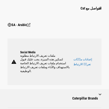
التواصل مع Cat
SA ‧ Arabic
Social Media
ملفات تعريف الارتباط مطلوبة
إعدادات ملٝات
لتمكين هذه الميزة، يجب عليك قبول
warning
استخدام ملفات تعريف الارتباط الخاصة
تعريٝ الارتباط
بالاستهداف والأداء وملفات تعريف الارتباط
الوظيفية.
Caterpillar Brands