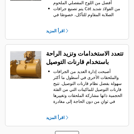
الجرافة لكل حمولة.
أفضل من اللوح المفصلي الملحوم
يتم تصنيع جرافات Cat من الفولاذ شديد
الصلابة المقاوم للتآكل، خصوصًا في
النطاقات التي تتآكل بشكل مفرط
يمكنك حماية أهم المناطق التي تتعرض
اقرأ المزيد
للتآكل المفرط في جرافتك أثناء احتكاكها
بالمواد بدرجة كبيرة باستخدام أدوات
التعشيق الأرضية (GET) من Cat
يمكنك العمل في تطبيقات الإنتاج عالية
تتعدد الاستخدامات وتزيد الراحة
المتطلبات، واختراق الأكوام بشكل أسهل
باستخدام قارنات التوصيل
مع تسريع أوقات الدورات من خلال أدوات
من Cat
Advansys
GET بنظام
®
™
أصبحت إدارة العديد من الجرافات
قم بتركيب الأطراف وإزالتها بشكل أسرع
والملحقات الأخرى في أسطول ما أكثر
من ذي قبل باستخدام نظام GET عديم
سهولة بفضل نظام قارنات التوصيل. ‏‫تتيح
المطرقة Advansys
قارنات التوصيل للماكينات التي من الفئة
تحقق من التثبيت الآمن للأطراف
الحجمية ذاتها مشاركة الملحقات وتغييرها
والمهايئات، مع استخدام الأدوات
في ثوانٍ من دون الحاجة إلى مغادرة
الأساسية فقط، باستخدام نظام تثبيت
الكابينة الآمنة.
CapSure
كما أن الجرافات التي يمكن تثبيتها
يمكنك خفض تكاليف الصيانة باختيار
اقرأ المزيد
مباشرة بالماكينة بمسامير تتوافق مع
أدوات التعشيق الأرضية (GET) المناسبة
قارنات التوصيل ذات مسمار الإمساك من
لجرافتك وتطبيقاتك. تتوفر خيارات متنوعة
‎، باستثناء الجرافات ذات مسمار
Cat
®