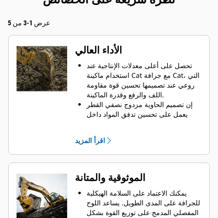
عرض 1-3 من 5
الأداء العالي
تحصل على أعلى معدلات الإنتاجية عند
استخدام ماكينة Cat مع جرافة Cat، التي
روعي عند تصميمها تحسين قوة مقاومة
اللف والرفع وقدرة الماكينة.
إن تصميم الحاوية مزدوج نصفي القطر
يعمل على تحسين تدفق المواد داخل
الجرافة. يضمن خلوص المؤخرة الزائد
عدم سحب الجزء السفلي من الجرافة،
اقرأ المزيد
الأمر الذي يقلل من تكاليف الصيانة.
يزيد استهلاك الوقود إلى الحد الأقصى
أثناء الحفر. تم تصميم جرافات Cat بحيث
تخترق المواد بمنتهى السرعة لتحسين
الموثوقية والمتانة
كفاءة التشغيل الكلية للماكينة.
تحميل كمية أكبر من المواد في أقل وقت
يمكنك الاعتماد على السلامة الهيكلية
ممكن. يساعد شكل الجرافة والقضبان
للجرافة على المدى الطويل. ‏‫يساعد اللوح
الجانبية على الاحتفاظ بمعظم المواد في
المفصلي المدمج على توزيع القوة بشكل