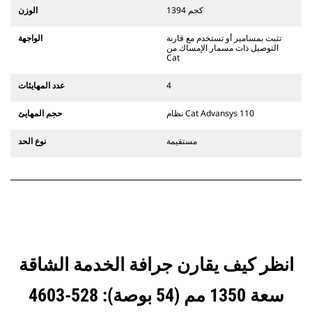
التوصيل المخصصة من الفئة CW الذي
1394 كجم
الوزن
يستخدم مفصلات قارنة التوصيل السريعة
الثابتة. تتميز قارنات التوصيل المخصصة
تثبت بمسامير أو تستخدم مع قارنة
الواجهة
من الفئة CW بنظام قفل من نمط
التوصيل ذات مسمار الإمساك من
الإسفين لتأمين الملحقات.
Cat
تتوفر قارنات التوصيل المخصصة من
الفئة CW لكل الحفارات المجنزرة وذات
4
عدد المهايئات
العجلات.
نظام Cat Advansys 110
حجم المهايئ
مستقيمة
نوع الحد
انظر كيف يقارن جرافة الخدمة الشاقة
سعة 1350 مم (54 بوصة): 528-4603