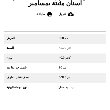
أسنان مثبتة بمسامير
print
cloud_download
تنزيل
طباعة
500 مم
العرض
45.29 لتر
السعة
40.9 كجم
الوزن
10 مم
سُمك حد القاعدة
508.5 مم
نصف قطر الطرف
تثبيت بمسمار
نوع الوصلة البينية