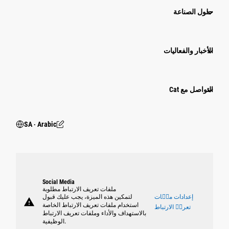
حلول الصناعة
الأخبار والفعاليات
التواصل مع Cat
SA ‧ Arabic
Social Media
ملفات تعريف الارتباط مطلوبة
إعدادات ملٝات
لتمكين هذه الميزة، يجب عليك قبول
warning
استخدام ملفات تعريف الارتباط الخاصة
تعريٝ الارتباط
بالاستهداف والأداء وملفات تعريف الارتباط
الوظيفية.