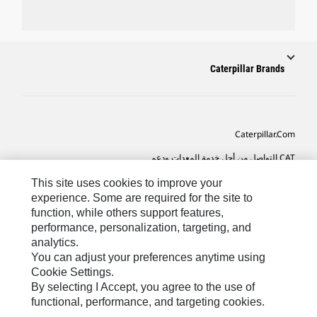
Caterpillar Brands
Caterpillar.com
CAT التواصل من أجل خدمة المعدات ودعم
تفضيلات التسويق الخاصة بي
This site uses cookies to improve your
experience. Some are required for the site to
خريطة الموقع
function, while others support features,
performance, personalization, targeting, and
Cookie Settings
analytics.
قانوني
You can adjust your preferences anytime using
Cookie Settings.
الخصوصية
By selecting I Accept, you agree to the use of
functional, performance, and targeting cookies.