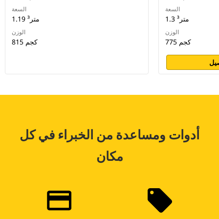
السعة
السعة
1.3 متر³
1.19 متر³
الوزن
الوزن
775 كجم
815 كجم
يل
أدوات ومساعدة من الخبراء في كل
مكان