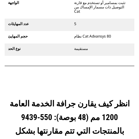
يستخدم مفصلات قارنة التوصيل السريعة
تثبت بمسامير أو تستخدم مع قارنة
الواجهة
الثابتة. تتميز قارنات التوصيل المخصصة
التوصيل ذات مسمار الإمساك من
Cat
من الفئة CW بنظام قفل من نمط
الإسفين لتأمين الملحقات.
5
عدد المهايئات
تتوفر قارنات التوصيل المخصصة من
الفئة CW لكل الحفارات المجنزرة وذات
نظام Cat Advansys 80
حجم المهايئ
العجلات.
مستقيمة
نوع الحد
انظر كيف يقارن جرافة الخدمة العامة
1200 مم (48 بوصة): 550-9439
بالمنتجات التي تتم مقارنتها بشكل