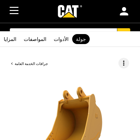
person
SEARCH
search
جولة
الأدوات
المواصفات
المزايا
more_vert
جرافات الخدمة العامة