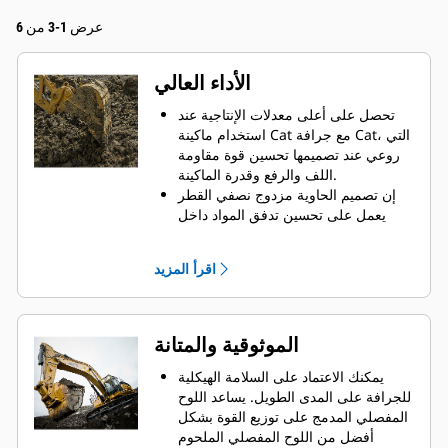
عرض 1-3 من 6
الأداء العالي
تحصل على أعلى معدلات الإنتاجية عند
استخدام ماكينة Cat مع جرافة Cat، التي
روعي عند تصميمها تحسين قوة مقاومة
اللف والرفع وقدرة الماكينة.
إن تصميم الحاوية مزدوج نصفي القطر
يعمل على تحسين تدفق المواد داخل
الجرافة. يضمن خلوص المؤخرة الزائد
عدم سحب الجزء السفلي من الجرافة،
اقرأ المزيد
الأمر الذي يقلل من تكاليف الصيانة.
يزيد استهلاك الوقود إلى الحد الأقصى
أثناء الحفر. تم تصميم جرافات Cat بحيث
تخترق المواد بمنتهى السرعة لتحسين
الموثوقية والمتانة
كفاءة التشغيل الكلية للماكينة.
تحميل كمية أكبر من المواد في أقل وقت
يمكنك الاعتماد على السلامة الهيكلية
ممكن. يساعد شكل الجرافة والقضبان
للجرافة على المدى الطويل. ‏‫يساعد اللوح
الجانبية على الاحتفاظ بمعظم المواد في
المفصلي المدمج على توزيع القوة بشكل
الجرافة لكل حمولة.
أفضل من اللوح المفصلي الملحوم