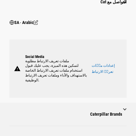
التواصل مع Cat
SA ‧ Arabic
Social Media
ملفات تعريف الارتباط مطلوبة
إعدادات ملٝات
لتمكين هذه الميزة، يجب عليك قبول
warning
استخدام ملفات تعريف الارتباط الخاصة
تعريٝ الارتباط
بالاستهداف والأداء وملفات تعريف الارتباط
الوظيفية.
Caterpillar Brands