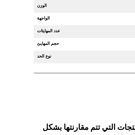
الوزن
الواجهة
عدد المهايئات
حجم المهايئ
نوع الحد
 جرافة الخدمة العامة 2050 مم (81 بوصة): 528-8162 بالمنتجات التي تتم مقارنتها بشكل