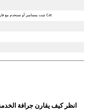
تثبت بمسامير أو تستخدم مع قارنة التوصيل ذات مسمار الإمساك من Cat