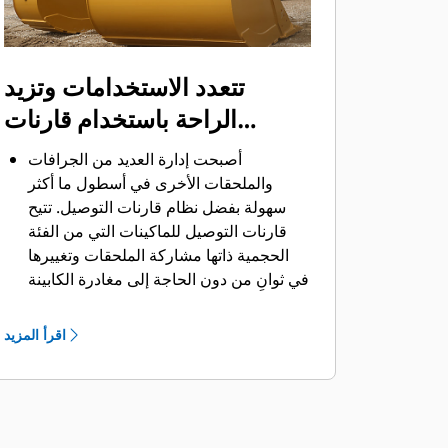
تتعدد الاستخدامات وتزيد
الراحة باستخدام قارنات
التوصيل
أصبحت إدارة العديد من الجرافات
والملحقات الأخرى في أسطول ما أكثر
سهولة بفضل نظام قارنات التوصيل. ‏‫تتيح
قارنات التوصيل للماكينات التي من الفئة
الحجمية ذاتها مشاركة الملحقات وتغييرها
في ثوانٍ من دون الحاجة إلى مغادرة الكابينة
الآمنة.
كما أن الجرافات التي يمكن تثبيتها مباشرة
اقرأ المزيد
بالماكينة بمسامير تتوافق مع قارنات
®
‎،
التوصيل ذات مسمار الإمساك من Cat
باستثناء الجرافات ذات مسمار الإمساك من
الفئة Performance.‬ ‏‫تحتوي الجرافات ذات
مسمار الإمساك من الفئة Performance