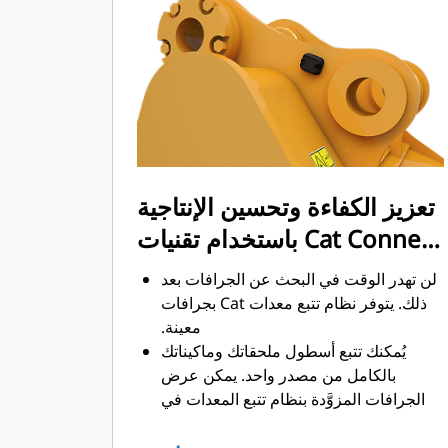
تحميل كمية أكبر من المواد في أقل وقت
ممكن. يساعد شكل الجرافة والقضبان
الجانبية على الاحتفاظ بمعظم المواد في
الجرافة لكل حمولة.
تعزيز الكفاءة وتحسين الإنتاجية
باستخدام تقنيات Cat Connect
المتكاملة
لن تهدر الوقت في البحث عن الجرافات بعد
ذلك. ‏‫يتوفر نظام تتبع معدات Cat بجرافات
معينة.
يُمكنك تتبع أسطول ملحقاتك وماكيناتك
بالكامل من مصدر واحد.‬ يمكن عرض
الجرافات المزوَّدة بنظام تتبع المعدات في
®
‎ إلى جانب المعدات
واجهة VisionLink
™
‎‏.
المشتركة في نظام Product Link