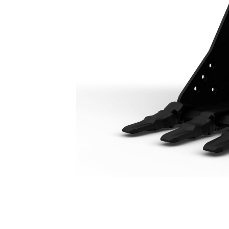
جرافة الخدمة العامة 2050 مم (81 بوصة): 528-8162
مزايا
تغيير الموديل