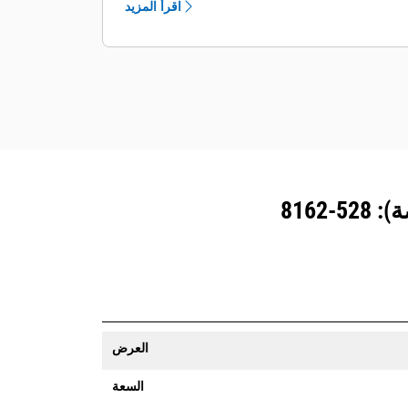
اقرأ المزيد
يُمكنك تأمين معداتك. ترسل الجرافات
المزوَّدة بنظام تتبع المعدات رسالة تنبيه إذا
تعدت حدود موقع ما يمكن تعيينها بسهولة.
العرض
السعة