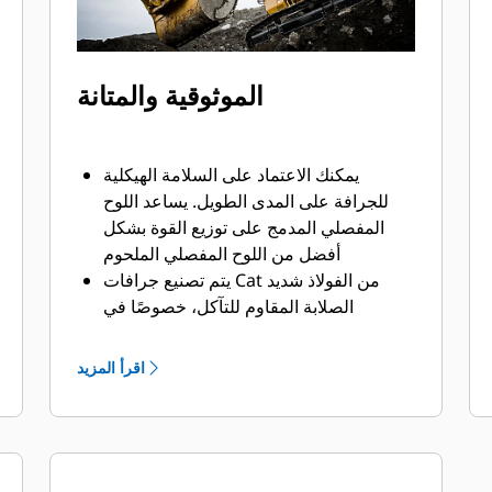
الموثوقية والمتانة
يمكنك الاعتماد على السلامة الهيكلية
للجرافة على المدى الطويل. ‏‫يساعد اللوح
المفصلي المدمج على توزيع القوة بشكل
أفضل من اللوح المفصلي الملحوم
يتم تصنيع جرافات Cat من الفولاذ شديد
الصلابة المقاوم للتآكل، خصوصًا في
النطاقات التي تتآكل بشكل مفرط
يمكنك حماية أهم المناطق التي تتعرض
اقرأ المزيد
للتآكل المفرط في جرافتك أثناء احتكاكها
بالمواد بدرجة كبيرة باستخدام أدوات
التعشيق الأرضية (GET) من Cat
يمكنك العمل في تطبيقات الإنتاج عالية
المتطلبات، واختراق الأكوام بشكل أسهل مع