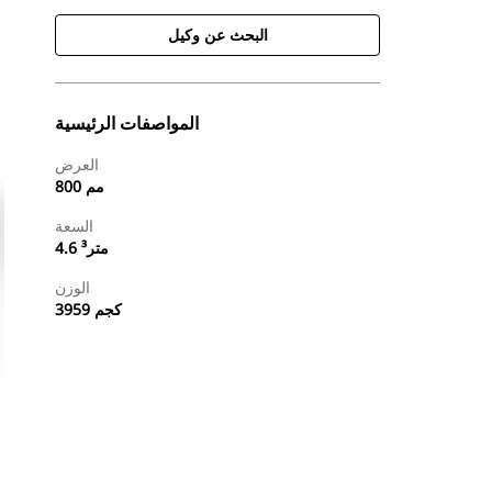
البحث عن وكيل
المواصفات الرئيسية
العرض
800 مم
السعة
4.6 متر³
الوزن
3959 كجم
طلب عرض أسعار
البحث عن وكيل