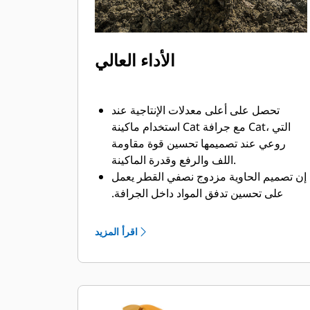
الأداء العالي
تحصل على أعلى معدلات الإنتاجية عند
استخدام ماكينة Cat مع جرافة Cat، التي
روعي عند تصميمها تحسين قوة مقاومة
اللف والرفع وقدرة الماكينة.
إن تصميم الحاوية مزدوج نصفي القطر يعمل
على تحسين تدفق المواد داخل الجرافة.
يضمن خلوص المؤخرة الزائد عدم سحب
الجزء السفلي من الجرافة، الأمر الذي يقلل
اقرأ المزيد
من تكاليف الصيانة.
يزيد استهلاك الوقود إلى الحد الأقصى أثناء
الحفر. تم تصميم جرافات Cat بحيث تخترق
المواد بمنتهى السرعة لتحسين كفاءة
التشغيل الكلية للماكينة.