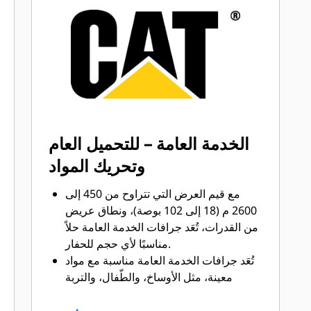
تسريع أوقات الدورات من خلال أدوات GET
®
™
من Cat
Advansys
بنظام
قم بتركيب الأطراف وإزالتها بشكل أسرع
من ذي قبل باستخدام نظام GET عديم
المطرقة Advansys
تحقق من التثبيت الآمن للأطراف
والمهايئات، مع استخدام الأدوات الأساسية
فقط، باستخدام نظام تثبيت CapSure
الخدمة العامة – للتحميل العام
يمكنك خفض تكاليف الصيانة باختيار أدوات
وتحريك المواد
التعشيق الأرضية (GET) المناسبة لجرافتك
وتطبيقاتك. تتوفر خيارات متنوعة من
مع قيم العرض التي تتراوح من 450 إلى
أطراف الجرافات بما يتناسب مع احتياجات
2600 م (18 إلى 102 بوصة)، ونطاق عريض
تطبيقاتك.‬
من القدرات، تُعَد جرافات الخدمة العامة حلاً
مناسبًا لأي حجم للحفار.
تُعَد جرافات الخدمة العامة مناسبة مع مواد
معينة، مثل الأوساخ، والطّفال، والتربة
الرملية، والحصى الناعم ويمكن أن يتجاوز
عمر الأطراف معها 800 ساعة.