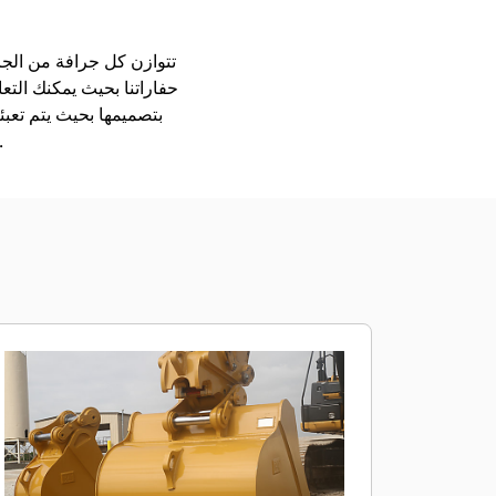
حفاراتنا بحيث يمكنك التع
بتصميمها بحيث يتم تعب
الملحقات متوفرة في جميع المناطق. استشر وكيل Cat المحلي بشأن الملحق