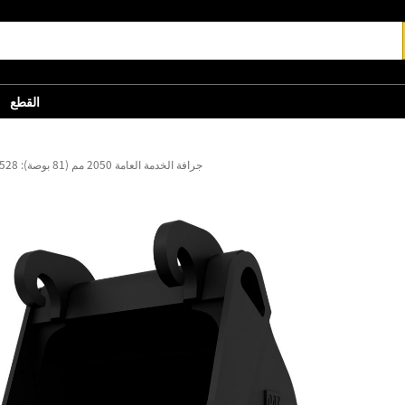
القطع
جرافة الخدمة العامة 2050 مم (81 بوصة): 528-8162