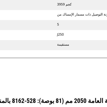
3959 كجم
5
J250
مستقيمة
انظر كيف يقارن