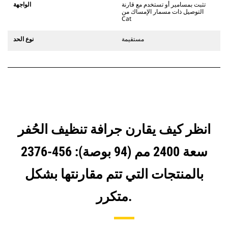
يستخدم مفصلات قارنة التوصيل السريعة
تثبت بمسامير أو تستخدم مع قارنة
الواجهة
الثابتة. تتميز قارنات التوصيل المخصصة
التوصيل ذات مسمار الإمساك من
Cat
من الفئة CW بنظام قفل من نمط
الإسفين لتأمين الملحقات.
مستقيمة
نوع الحد
تتوفر قارنات التوصيل المخصصة من
الفئة CW لكل الحفارات المجنزرة وذات
العجلات.
انظر كيف يقارن جرافة تنظيف الحُفر
سعة 2400 مم (94 بوصة): 456-2376
بالمنتجات التي تتم مقارنتها بشكل
متكرر.