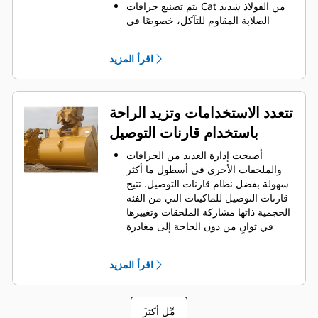
يتم تصنيع جرافات Cat من الفولاذ شديد
الصلابة المقاوم للتآكل، خصوصًا في
المكونات التي تتآكل بشكل مفرط.
يمكنك حماية أهم المناطق التي تتعرض
اقرأ المزيد
للتآكل المفرط في الجرافة باستخدام
.
أدوات التعشيق الأرضية (GET) من Cat
®
‏‫تحافظ واقيات القضبان الجانبية والقواطع
الجانبية على أجزاء الجرافة التي تحتك
تتعدد الاستخدامات وتزيد الراحة
بالمواد وتخترقها بأكبر قدر.
باستخدام قارنات التوصيل
يمكنك خفض تكاليف الصيانة باختيار
أدوات التعشيق الأرضية (GET) المناسبة
أصبحت إدارة العديد من الجرافات
لجرافتك وتطبيقاتك.
والملحقات الأخرى في أسطول ما أكثر
تتوفر خيارات متنوعة من أطراف
سهولة بفضل نظام قارنات التوصيل. ‏‫تتيح
الجرافات بما يتناسب مع تطبيقاتك.‬ سواء
قارنات التوصيل للماكينات التي من الفئة
كنت بحاجة إلى تنظيف الأرض وتسويتها أو
الحجمية ذاتها مشاركة الملحقات وتغييرها
الحفر في المواد الصلبة الكاشطة، ستجد
في ثوانٍ من دون الحاجة إلى مغادرة
لدينا الطرف المناسب.
الكابينة الآمنة.
كما أن الجرافات التي يمكن تثبيتها
اقرأ المزيد
مباشرة بالماكينة بمسامير تتوافق مع
قارنات التوصيل ذات مسمار الإمساك من
‎، باستثناء الجرافات ذات مسمار
Cat
®
َمِّل أكثر
الإمساك من الفئة Performance.‬ ‏‫تحتوي