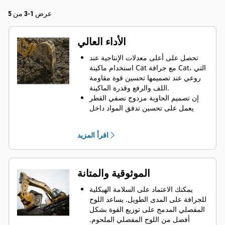
عرض 1-3 من 5
الأداء العالي
تحصل على أعلى معدلات الإنتاجية عند
استخدام ماكينة Cat مع جرافة Cat، التي
روعي عند تصميمها تحسين قوة مقاومة
اللف والرفع وقدرة الماكينة.
إن تصميم الحاوية مزدوج نصفي القطر
يعمل على تحسين تدفق المواد داخل
الجرافة. يضمن خلوص المؤخرة الزائد
عدم سحب الجزء السفلي من الجرافة،
اقرأ المزيد
الأمر الذي يقلل من تكاليف الصيانة.
يزيد استهلاك الوقود إلى الحد الأقصى
أثناء الحفر. تم تصميم جرافات Cat بحيث
تخترق المواد بمنتهى السرعة لتحسين
الموثوقية والمتانة
كفاءة التشغيل الكلية للماكينة.
تحميل كمية أكبر من المواد في أقل وقت
يمكنك الاعتماد على السلامة الهيكلية
ممكن. يساعد شكل الجرافة والقضبان
للجرافة على المدى الطويل. ‏‫يساعد اللوح
الجانبية على الاحتفاظ بمعظم المواد في
المفصلي المدمج على توزيع القوة بشكل
الجرافة لكل حمولة.
أفضل من اللوح المفصلي الملحوم.