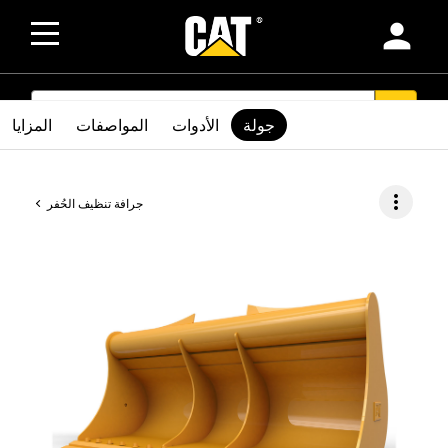
person
SEARCH
search
جولة
الأدوات
المواصفات
المزايا
more_vert
جرافة تنظيف الحُفر