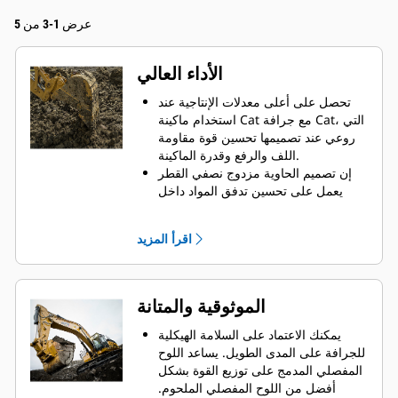
عرض 1-3 من 5
الأداء العالي
تحصل على أعلى معدلات الإنتاجية عند
استخدام ماكينة Cat مع جرافة Cat، التي
روعي عند تصميمها تحسين قوة مقاومة
اللف والرفع وقدرة الماكينة.
إن تصميم الحاوية مزدوج نصفي القطر
يعمل على تحسين تدفق المواد داخل
الجرافة. يضمن خلوص المؤخرة الزائد
عدم سحب الجزء السفلي من الجرافة،
اقرأ المزيد
الأمر الذي يقلل من تكاليف الصيانة.
يزيد استهلاك الوقود إلى الحد الأقصى
أثناء الحفر. تم تصميم جرافات Cat بحيث
تخترق المواد بمنتهى السرعة لتحسين
الموثوقية والمتانة
كفاءة التشغيل الكلية للماكينة.
تحميل كمية أكبر من المواد في أقل وقت
يمكنك الاعتماد على السلامة الهيكلية
ممكن. يساعد شكل الجرافة والقضبان
للجرافة على المدى الطويل. ‏‫يساعد اللوح
الجانبية على الاحتفاظ بمعظم المواد في
المفصلي المدمج على توزيع القوة بشكل
الجرافة لكل حمولة.
أفضل من اللوح المفصلي الملحوم.