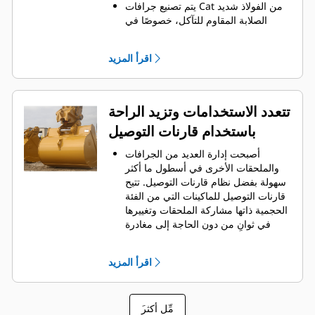
يتم تصنيع جرافات Cat من الفولاذ شديد
الصلابة المقاوم للتآكل، خصوصًا في
المكونات التي تتآكل بشكل مفرط.
يمكنك حماية أهم المناطق التي تتعرض
اقرأ المزيد
للتآكل المفرط في الجرافة باستخدام
.
أدوات التعشيق الأرضية (GET) من Cat
®
‏‫تحافظ واقيات القضبان الجانبية والقواطع
الجانبية على أجزاء الجرافة التي تحتك
تتعدد الاستخدامات وتزيد الراحة
بالمواد وتخترقها بأكبر قدر.
باستخدام قارنات التوصيل
يمكنك خفض تكاليف الصيانة باختيار
أدوات التعشيق الأرضية (GET) المناسبة
أصبحت إدارة العديد من الجرافات
لجرافتك وتطبيقاتك.
والملحقات الأخرى في أسطول ما أكثر
تتوفر خيارات متنوعة من أطراف
سهولة بفضل نظام قارنات التوصيل. ‏‫تتيح
الجرافات بما يتناسب مع تطبيقاتك.‬ سواء
قارنات التوصيل للماكينات التي من الفئة
كنت بحاجة إلى تنظيف الأرض وتسويتها أو
الحجمية ذاتها مشاركة الملحقات وتغييرها
الحفر في المواد الصلبة الكاشطة، ستجد
في ثوانٍ من دون الحاجة إلى مغادرة
لدينا الطرف المناسب.
الكابينة الآمنة.
كما أن الجرافات التي يمكن تثبيتها
اقرأ المزيد
مباشرة بالماكينة بمسامير تتوافق مع
قارنات التوصيل ذات مسمار الإمساك من
‎، باستثناء الجرافات ذات مسمار
Cat
®
َمِّل أكثر
الإمساك من الفئة Performance.‬ ‏‫تحتوي