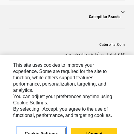
Caterpillar Brands
Caterpillar.com
CAT التواصل من أجل خدمة المعدات ودعم
تفضيلات التسويق الخاصة بي
This site uses cookies to improve your
experience. Some are required for the site to
خريطة الموقع
function, while others support features,
performance, personalization, targeting, and
Cookie Settings
analytics.
قانوني
You can adjust your preferences anytime using
Cookie Settings.
الخصوصية
By selecting I Accept, you agree to the use of
functional, performance, and targeting cookies.
SA-Arabic
© 2026 Caterpillar. كل الحقوق محفوظة
Cookie Settings
I Accept