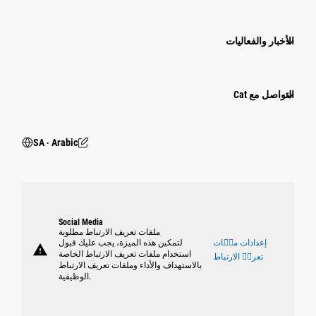
الأخبار والفعاليات
التواصل مع Cat
SA ‧ Arabic
Social Media
ملفات تعريف الارتباط مطلوبة
إعدادات ملٝات
لتمكين هذه الميزة، يجب عليك قبول
warning
استخدام ملفات تعريف الارتباط الخاصة
تعريٝ الارتباط
بالاستهداف والأداء وملفات تعريف الارتباط
الوظيفية.