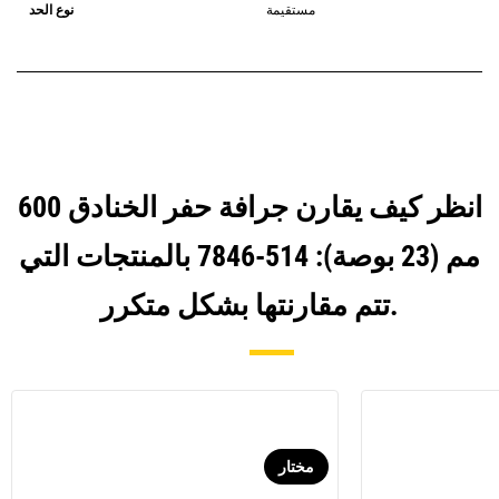
يستخدم مفصلات قارنة التوصيل السريعة
مستقيمة
نوع الحد
الثابتة. تتميز قارنات التوصيل المخصصة
من الفئة CW بنظام قفل من نمط
الإسفين لتأمين الملحقات.
تتوفر قارنات التوصيل المخصصة من
الفئة CW لكل الحفارات المجنزرة وذات
العجلات.
انظر كيف يقارن جرافة حفر الخنادق 600
مم (23 بوصة): 514-7846 بالمنتجات التي
تتم مقارنتها بشكل متكرر.
مختار