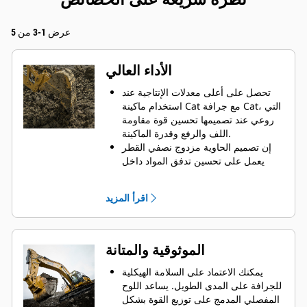
عرض 1-3 من 5
الأداء العالي
تحصل على أعلى معدلات الإنتاجية عند
استخدام ماكينة Cat مع جرافة Cat، التي
روعي عند تصميمها تحسين قوة مقاومة
اللف والرفع وقدرة الماكينة.
إن تصميم الحاوية مزدوج نصفي القطر
يعمل على تحسين تدفق المواد داخل
الجرافة. يضمن خلوص المؤخرة الزائد
عدم سحب الجزء السفلي من الجرافة،
اقرأ المزيد
الأمر الذي يقلل من تكاليف الصيانة.
يزيد استهلاك الوقود إلى الحد الأقصى
أثناء الحفر. تم تصميم جرافات Cat بحيث
تخترق المواد بمنتهى السرعة لتحسين
الموثوقية والمتانة
كفاءة التشغيل الكلية للماكينة.
تحميل كمية أكبر من المواد في أقل وقت
يمكنك الاعتماد على السلامة الهيكلية
ممكن. يساعد شكل الجرافة والقضبان
للجرافة على المدى الطويل. ‏‫يساعد اللوح
الجانبية على الاحتفاظ بمعظم المواد في
المفصلي المدمج على توزيع القوة بشكل