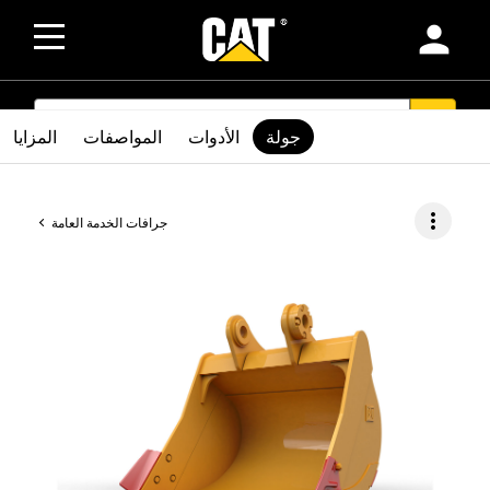
person
SEARCH
search
جولة
الأدوات
المواصفات
المزايا
more_vert
جرافات الخدمة العامة