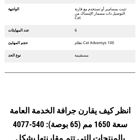
التوصيل المخصصة من الفئة CW الذي
يستخدم مفصلات قارنة التوصيل السريعة
تثبت بمسامير أو تستخدم مع قارنة
الواجهة
الثابتة. تتميز قارنات التوصيل المخصصة
التوصيل ذات مسمار الإمساك من
Cat
من الفئة CW بنظام قفل من نمط
الإسفين لتأمين الملحقات.
6
عدد المهايئات
تتوفر قارنات التوصيل المخصصة من
الفئة CW لكل الحفارات المجنزرة وذات
نظام Cat Advansys 100
حجم المهايئ
العجلات.
مستقيمة
نوع الحد
انظر كيف يقارن جرافة الخدمة العامة
سعة 1650 مم (65 بوصة): 540-4077
بالمنتجات التي تتم مقارنتها بشكل