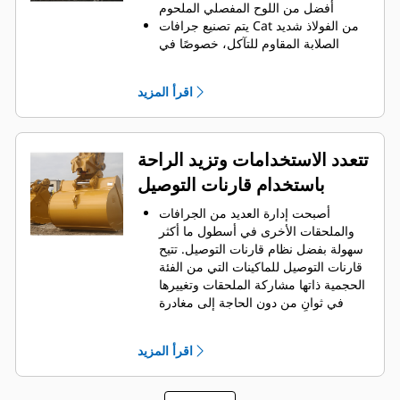
الجرافة لكل حمولة.
أفضل من اللوح المفصلي الملحوم
يتم تصنيع جرافات Cat من الفولاذ شديد
الصلابة المقاوم للتآكل، خصوصًا في
النطاقات التي تتآكل بشكل مفرط
يمكنك حماية أهم المناطق التي تتعرض
اقرأ المزيد
للتآكل المفرط في جرافتك أثناء احتكاكها
بالمواد بدرجة كبيرة باستخدام أدوات
التعشيق الأرضية (GET) من Cat
يمكنك العمل في تطبيقات الإنتاج عالية
تتعدد الاستخدامات وتزيد الراحة
المتطلبات، واختراق الأكوام بشكل أسهل
باستخدام قارنات التوصيل
مع تسريع أوقات الدورات من خلال أدوات
من Cat
Advansys
GET بنظام
®
™
أصبحت إدارة العديد من الجرافات
قم بتركيب الأطراف وإزالتها بشكل أسرع
والملحقات الأخرى في أسطول ما أكثر
من ذي قبل باستخدام نظام GET عديم
سهولة بفضل نظام قارنات التوصيل. ‏‫تتيح
المطرقة Advansys
قارنات التوصيل للماكينات التي من الفئة
تحقق من التثبيت الآمن للأطراف
الحجمية ذاتها مشاركة الملحقات وتغييرها
والمهايئات، مع استخدام الأدوات
في ثوانٍ من دون الحاجة إلى مغادرة
الأساسية فقط، باستخدام نظام تثبيت
الكابينة الآمنة.
CapSure
كما أن الجرافات التي يمكن تثبيتها
يمكنك خفض تكاليف الصيانة باختيار
اقرأ المزيد
مباشرة بالماكينة بمسامير تتوافق مع
أدوات التعشيق الأرضية (GET) المناسبة
قارنات التوصيل ذات مسمار الإمساك من
لجرافتك وتطبيقاتك. تتوفر خيارات متنوعة
‎، باستثناء الجرافات ذات مسمار
Cat
®