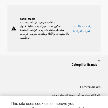
Social Media
ملفات تعريف الارتباط مطلوبة
إعدادات ملٝات
لتمكين هذه الميزة، يجب عليك قبول
warning
استخدام ملفات تعريف الارتباط الخاصة
تعريٝ الارتباط
بالاستهداف والأداء وملفات تعريف الارتباط
الوظيفية.
Caterpillar Brands
Caterpillar.com
CAT التواصل من أجل خدمة المعدات ودعم
تفضيلات التسويق الخاصة بي
This site uses cookies to improve your