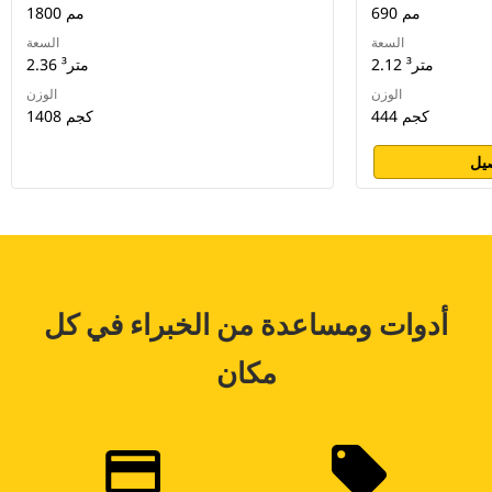
690 مم
1800 مم
السعة
السعة
2.12 متر³
2.36 متر³
الوزن
الوزن
444 كجم
1408 كجم
يل
أدوات ومساعدة من الخبراء في كل
مكان