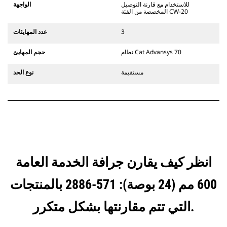
يستخدم مفصلات قارنة التوصيل السريعة
للاستخدام مع قارنة التوصيل
الواجهة
الثابتة. تتميز قارنات التوصيل المخصصة
المخصصة من الفئة CW-20
من الفئة CW بنظام قفل من نمط
الإسفين لتأمين الملحقات.
3
عدد المهايئات
تتوفر قارنات التوصيل المخصصة من
الفئة CW لكل الحفارات المجنزرة وذات
نظام Cat Advansys 70
حجم المهايئ
العجلات.
مستقيمة
نوع الحد
انظر كيف يقارن جرافة الخدمة العامة
600 مم (24 بوصة): 571-2886 بالمنتجات
التي تتم مقارنتها بشكل متكرر.