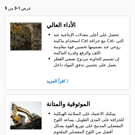
عرض 1-3 من 5
الأداء العالي
تحصل على أعلى معدلات الإنتاجية عند
استخدام ماكينة Cat مع جرافة Cat، التي
روعي عند تصميمها تحسين قوة مقاومة
اللف والرفع وقدرة الماكينة.
إن تصميم الحاوية مزدوج نصفي القطر
يعمل على تحسين تدفق المواد داخل
الجرافة. يضمن خلوص المؤخرة الزائد
عدم سحب الجزء السفلي من الجرافة،
اقرأ المزيد
الأمر الذي يقلل من تكاليف الصيانة.
يزيد استهلاك الوقود إلى الحد الأقصى
أثناء الحفر. تم تصميم جرافات Cat بحيث
تخترق المواد بمنتهى السرعة لتحسين
الموثوقية والمتانة
كفاءة التشغيل الكلية للماكينة.
تحميل كمية أكبر من المواد في أقل وقت
يمكنك الاعتماد على السلامة الهيكلية
ممكن. يساعد شكل الجرافة والقضبان
للجرافة على المدى الطويل. ‏‫يساعد اللوح
الجانبية على الاحتفاظ بمعظم المواد في
المفصلي المدمج على توزيع القوة بشكل
الجرافة لكل حمولة.
أفضل من اللوح المفصلي الملحوم