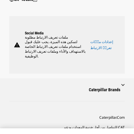
Social Media
ملفات تعريف الارتباط مطلوبة
إعدادات ملٝات
لتمكين هذه الميزة، يجب عليك قبول
warning
استخدام ملفات تعريف الارتباط الخاصة
تعريٝ الارتباط
بالاستهداف والأداء وملفات تعريف الارتباط
الوظيفية.
Caterpillar Brands
Caterpillar.com
CAT التواصل من أجل خدمة المعدات ودعم