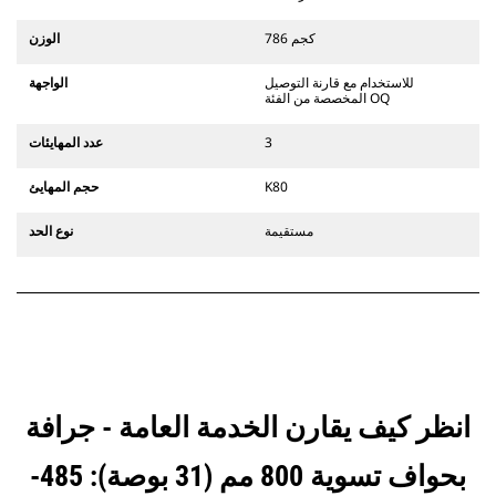
تتوافق الملحقات مع نظام قارنات
التوصيل المخصصة من الفئة CW الذي
786 كجم
الوزن
يستخدم مفصلات قارنة التوصيل السريعة
الثابتة. تتميز قارنات التوصيل المخصصة
للاستخدام مع قارنة التوصيل
الواجهة
من الفئة CW بنظام قفل من نمط
المخصصة من الفئة OQ
الإسفين لتأمين الملحقات.
تتوفر قارنات التوصيل المخصصة من
3
عدد المهايئات
الفئة CW لكل الحفارات المجنزرة وذات
العجلات.
K80
حجم المهايئ
مستقيمة
نوع الحد
انظر كيف يقارن الخدمة العامة - جرافة
بحواف تسوية 800 مم (31 بوصة): 485-