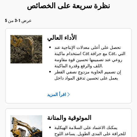
نظرة سريعة على الخصائص
عرض 1-3 من 5
الأداء العالي
تحصل على أعلى معدلات الإنتاجية عند
استخدام ماكينة Cat مع جرافة Cat، التي
روعي عند تصميمها تحسين قوة مقاومة
اللف والرفع وقدرة الماكينة.
إن تصميم الحاوية مزدوج نصفي القطر
يعمل على تحسين تدفق المواد داخل
الجرافة. يضمن خلوص المؤخرة الزائد
عدم سحب الجزء السفلي من الجرافة،
اقرأ المزيد
الأمر الذي يقلل من تكاليف الصيانة.
يزيد استهلاك الوقود إلى الحد الأقصى
أثناء الحفر. تم تصميم جرافات Cat بحيث
تخترق المواد بمنتهى السرعة لتحسين
الموثوقية والمتانة
كفاءة التشغيل الكلية للماكينة.
تحميل كمية أكبر من المواد في أقل وقت
يمكنك الاعتماد على السلامة الهيكلية
ممكن. يساعد شكل الجرافة والقضبان
للجرافة على المدى الطويل. ‏‫يساعد اللوح