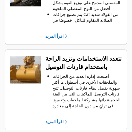
الجانبية على الاحتفاظ بمعظم المواد في
المفصلي المدمج على توزيع القوة بشكل
الجرافة لكل حمولة.
أفضل من اللوح المفصلي الملحوم
يتم تصنيع جرافات Cat من الفولاذ شديد
الصلابة المقاوم للتآكل، خصوصًا في
النطاقات التي تتآكل بشكل مفرط
يمكنك حماية أهم المناطق التي تتعرض
اقرأ المزيد
للتآكل المفرط في جرافتك أثناء احتكاكها
بالمواد بدرجة كبيرة باستخدام أدوات
التعشيق الأرضية (GET) من Cat
يمكنك العمل في تطبيقات الإنتاج عالية
تتعدد الاستخدامات وتزيد الراحة
المتطلبات، واختراق الأكوام بشكل أسهل
باستخدام قارنات التوصيل
مع تسريع أوقات الدورات من خلال أدوات
من Cat
Advansys
GET بنظام
®
™
أصبحت إدارة العديد من الجرافات
قم بتركيب الأطراف وإزالتها بشكل أسرع
والملحقات الأخرى في أسطول ما أكثر
من ذي قبل باستخدام نظام GET عديم
سهولة بفضل نظام قارنات التوصيل. ‏‫تتيح
المطرقة Advansys
قارنات التوصيل للماكينات التي من الفئة
تحقق من التثبيت الآمن للأطراف
الحجمية ذاتها مشاركة الملحقات وتغييرها
والمهايئات، مع استخدام الأدوات
في ثوانٍ من دون الحاجة إلى مغادرة
الأساسية فقط، باستخدام نظام تثبيت
الكابينة الآمنة.
CapSure
كما أن الجرافات التي يمكن تثبيتها
يمكنك خفض تكاليف الصيانة باختيار
اقرأ المزيد
مباشرة بالماكينة بمسامير تتوافق مع
أدوات التعشيق الأرضية (GET) المناسبة
قارنات التوصيل ذات مسمار الإمساك من