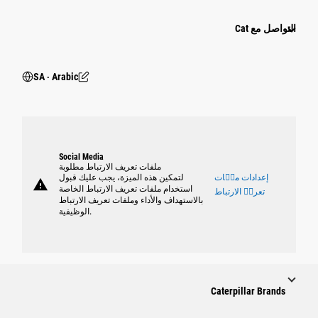
التواصل مع Cat
SA ‧ Arabic
Social Media
ملفات تعريف الارتباط مطلوبة
إعدادات ملٝات
لتمكين هذه الميزة، يجب عليك قبول
warning
استخدام ملفات تعريف الارتباط الخاصة
تعريٝ الارتباط
بالاستهداف والأداء وملفات تعريف الارتباط
الوظيفية.
Caterpillar Brands