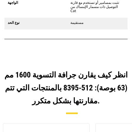
يستخدم مفصلات قارنة التوصيل السريعة
تثبت بمسامير أو تستخدم مع قارنة
الواجهة
الثابتة. تتميز قارنات التوصيل المخصصة
التوصيل ذات مسمار الإمساك من
Cat
من الفئة CW بنظام قفل من نمط
الإسفين لتأمين الملحقات.
مستقيمة
نوع الحد
تتوفر قارنات التوصيل المخصصة من
الفئة CW لكل الحفارات المجنزرة وذات
العجلات.
انظر كيف يقارن جرافة التسوية 1600 مم
(63 بوصة): 512-8395 بالمنتجات التي تتم
مقارنتها بشكل متكرر.