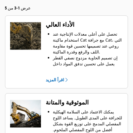
عرض 1-3 من 5
الأداء العالي
تحصل على أعلى معدلات الإنتاجية عند
استخدام ماكينة Cat مع جرافة Cat، التي
روعي عند تصميمها تحسين قوة مقاومة
اللف والرفع وقدرة الماكينة.
إن تصميم الحاوية مزدوج نصفي القطر
يعمل على تحسين تدفق المواد داخل
الجرافة. يضمن خلوص المؤخرة الزائد
عدم سحب الجزء السفلي من الجرافة،
اقرأ المزيد
الأمر الذي يقلل من تكاليف الصيانة.
يزيد استهلاك الوقود إلى الحد الأقصى
أثناء الحفر. تم تصميم جرافات Cat بحيث
تخترق المواد بمنتهى السرعة لتحسين
الموثوقية والمتانة
كفاءة التشغيل الكلية للماكينة.
تحميل كمية أكبر من المواد في أقل وقت
يمكنك الاعتماد على السلامة الهيكلية
ممكن. يساعد شكل الجرافة والقضبان
للجرافة على المدى الطويل. ‏‫يساعد اللوح
الجانبية على الاحتفاظ بمعظم المواد في
المفصلي المدمج على توزيع القوة بشكل
الجرافة لكل حمولة.
أفضل من اللوح المفصلي الملحوم.