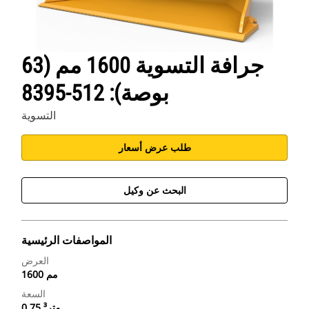
جرافة التسوية 1600 مم (63
بوصة): 512-8395
التسوية
طلب عرض أسعار
البحث عن وكيل
المواصفات الرئيسية
العرض
1600 مم
السعة
0.75 متر³