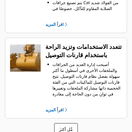
يتم تصنيع جرافات Cat من الفولاذ شديد
الصلابة المقاوم للتآكل، خصوصًا في
المكونات التي تتآكل بشكل مفرط.
يمكنك حماية أهم المناطق التي تتعرض
اقرأ المزيد
للتآكل المفرط في الجرافة باستخدام
.
أدوات التعشيق الأرضية (GET) من Cat
®
‏‫تحافظ واقيات القضبان الجانبية والقواطع
الجانبية على أجزاء الجرافة التي تحتك
تتعدد الاستخدامات وتزيد الراحة
بالمواد وتخترقها بأكبر قدر.
باستخدام قارنات التوصيل
يمكنك خفض تكاليف الصيانة باختيار
أدوات التعشيق الأرضية (GET) المناسبة
أصبحت إدارة العديد من الجرافات
لجرافتك وتطبيقاتك.
والملحقات الأخرى في أسطول ما أكثر
تتوفر خيارات متنوعة من أطراف
سهولة بفضل نظام قارنات التوصيل. ‏‫تتيح
الجرافات بما يتناسب مع تطبيقاتك.‬ سواء
قارنات التوصيل للماكينات التي من الفئة
كنت بحاجة إلى تنظيف الأرض وتسويتها أو
الحجمية ذاتها مشاركة الملحقات وتغييرها
الحفر في المواد الصلبة الكاشطة، ستجد
في ثوانٍ من دون الحاجة إلى مغادرة
لدينا الطرف المناسب.
الكابينة الآمنة.
كما أن الجرافات التي يمكن تثبيتها
اقرأ المزيد
مباشرة بالماكينة بمسامير تتوافق مع
قارنات التوصيل ذات مسمار الإمساك من
‎، باستثناء الجرافات ذات مسمار
Cat
®
َمِّل أكثر
الإمساك من الفئة Performance.‬ ‏‫تحتوي