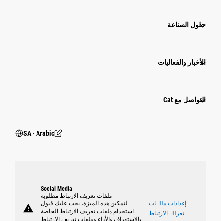
حلول الصناعة
الأخبار والفعاليات
التواصل مع Cat
SA ‧ Arabic
Social Media
ملفات تعريف الارتباط مطلوبة
إعدادات ملٝات
لتمكين هذه الميزة، يجب عليك قبول
warning
استخدام ملفات تعريف الارتباط الخاصة
تعريٝ الارتباط
بالاستهداف والأداء وملفات تعريف الارتباط