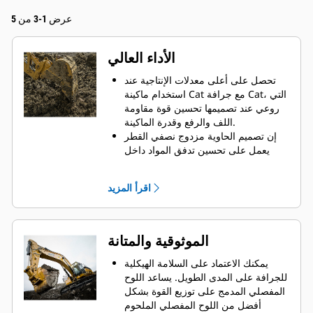
عرض 1-3 من 5
الأداء العالي
تحصل على أعلى معدلات الإنتاجية عند
استخدام ماكينة Cat مع جرافة Cat، التي
روعي عند تصميمها تحسين قوة مقاومة
اللف والرفع وقدرة الماكينة.
إن تصميم الحاوية مزدوج نصفي القطر
يعمل على تحسين تدفق المواد داخل
الجرافة. يضمن خلوص المؤخرة الزائد
عدم سحب الجزء السفلي من الجرافة،
اقرأ المزيد
الأمر الذي يقلل من تكاليف الصيانة.
يزيد استهلاك الوقود إلى الحد الأقصى
أثناء الحفر. تم تصميم جرافات Cat بحيث
تخترق المواد بمنتهى السرعة لتحسين
الموثوقية والمتانة
كفاءة التشغيل الكلية للماكينة.
تحميل كمية أكبر من المواد في أقل وقت
يمكنك الاعتماد على السلامة الهيكلية
ممكن. يساعد شكل الجرافة والقضبان
للجرافة على المدى الطويل. ‏‫يساعد اللوح
الجانبية على الاحتفاظ بمعظم المواد في
المفصلي المدمج على توزيع القوة بشكل
الجرافة لكل حمولة.
أفضل من اللوح المفصلي الملحوم