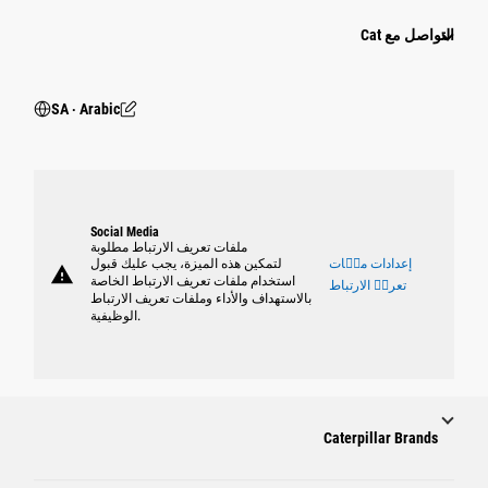
التواصل مع Cat
SA ‧ Arabic
Social Media
ملفات تعريف الارتباط مطلوبة
إعدادات ملٝات
لتمكين هذه الميزة، يجب عليك قبول
warning
استخدام ملفات تعريف الارتباط الخاصة
تعريٝ الارتباط
بالاستهداف والأداء وملفات تعريف الارتباط
الوظيفية.
Caterpillar Brands