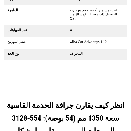
يستخدم مفصلات قارنة التوصيل السريعة
الثابتة. تتميز قارنات التوصيل المخصصة
تثبت بمسامير أو تستخدم مع قارنة
الواجهة
من الفئة CW بنظام قفل من نمط
التوصيل ذات مسمار الإمساك من
الإسفين لتأمين الملحقات.
Cat
تتوفر قارنات التوصيل المخصصة من
الفئة CW لكل الحفارات المجنزرة وذات
4
عدد المهايئات
العجلات.
نظام Cat Advansys 110
حجم المهايئ
المجراف
نوع الحد
انظر كيف يقارن جرافة الخدمة القاسية
سعة 1350 مم (54 بوصة): 554-3128