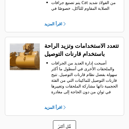
يتم تصنيع جرافات Cat من الفولاذ شديد
الصلابة المقاوم للتآكل، خصوصًا في
المكونات التي تتآكل بشكل مفرط.
يمكنك حماية أهم المناطق التي تتعرض
اقرأ المزيد
للتآكل المفرط في الجرافة باستخدام
.
أدوات التعشيق الأرضية (GET) من Cat
®
‏‫تحافظ واقيات القضبان الجانبية والقواطع
الجانبية على أجزاء الجرافة التي تحتك
تتعدد الاستخدامات وتزيد الراحة
بالمواد وتخترقها بأكبر قدر.
باستخدام قارنات التوصيل
يمكنك خفض تكاليف الصيانة باختيار
أدوات التعشيق الأرضية (GET) المناسبة
أصبحت إدارة العديد من الجرافات
لجرافتك وتطبيقاتك.
والملحقات الأخرى في أسطول ما أكثر
تتوفر خيارات متنوعة من أطراف
سهولة بفضل نظام قارنات التوصيل. ‏‫تتيح
الجرافات بما يتناسب مع تطبيقاتك.‬ سواء
قارنات التوصيل للماكينات التي من الفئة
كنت بحاجة إلى تنظيف الأرض وتسويتها أو
الحجمية ذاتها مشاركة الملحقات وتغييرها
الحفر في المواد الصلبة الكاشطة، ستجد
في ثوانٍ من دون الحاجة إلى مغادرة
لدينا الطرف المناسب.
الكابينة الآمنة.
كما أن الجرافات التي يمكن تثبيتها
اقرأ المزيد
مباشرة بالماكينة بمسامير تتوافق مع
قارنات التوصيل ذات مسمار الإمساك من
‎، باستثناء الجرافات ذات مسمار
Cat
®
َمِّل أكثر
الإمساك من الفئة Performance.‬ ‏‫تحتوي