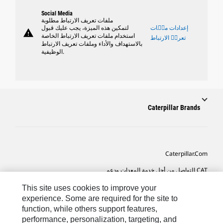
Social Media
ملفات تعريف الارتباط مطلوبة
إعدادات ملٝات
لتمكين هذه الميزة، يجب عليك قبول
warning
استخدام ملفات تعريف الارتباط الخاصة
تعريٝ الارتباط
بالاستهداف والأداء وملفات تعريف الارتباط
الوظيفية.
Caterpillar Brands
Caterpillar.com
CAT التواصل من أجل خدمة المعدات ودعم
تفضيلات التسويق الخاصة بي
This site uses cookies to improve your
experience. Some are required for the site to
خريطة الموقع
function, while others support features,
performance, personalization, targeting, and
Cookie Settings