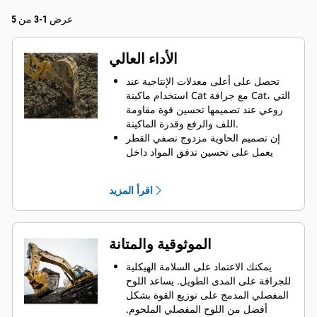
عرض 1-3 من 5
الأداء العالي
تحصل على أعلى معدلات الإنتاجية عند
استخدام ماكينة Cat مع جرافة Cat، التي
روعي عند تصميمها تحسين قوة مقاومة
اللف والرفع وقدرة الماكينة.
إن تصميم الحاوية مزدوج نصفي القطر
يعمل على تحسين تدفق المواد داخل
الجرافة. يضمن خلوص المؤخرة الزائد
عدم سحب الجزء السفلي من الجرافة،
اقرأ المزيد
الأمر الذي يقلل من تكاليف الصيانة.
يزيد استهلاك الوقود إلى الحد الأقصى
أثناء الحفر. تم تصميم جرافات Cat بحيث
تخترق المواد بمنتهى السرعة لتحسين
الموثوقية والمتانة
كفاءة التشغيل الكلية للماكينة.
تحميل كمية أكبر من المواد في أقل وقت
يمكنك الاعتماد على السلامة الهيكلية
ممكن. يساعد شكل الجرافة والقضبان
للجرافة على المدى الطويل. ‏‫يساعد اللوح
الجانبية على الاحتفاظ بمعظم المواد في
المفصلي المدمج على توزيع القوة بشكل
الجرافة لكل حمولة.
أفضل من اللوح المفصلي الملحوم.