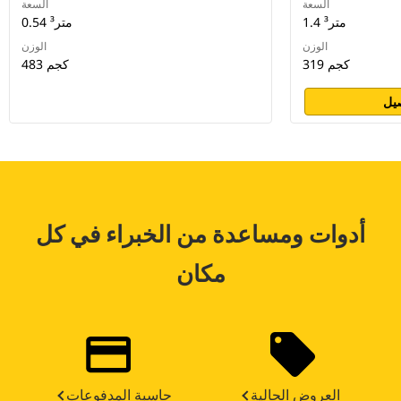
السعة
السعة
1.4 متر³
0.54 متر³
الوزن
الوزن
319 كجم
483 كجم
يل
أدوات ومساعدة من الخبراء في كل
مكان
العروض الحالية
حاسبة المدفوعات