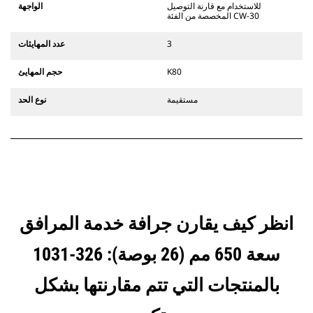
يستخدم مفصلات قارنة التوصيل السريعة
للاستخدام مع قارنة التوصيل
الواجهة
الثابتة. تتميز قارنات التوصيل المخصصة
المخصصة من الفئة CW-30
من الفئة CW بنظام قفل من نمط
الإسفين لتأمين الملحقات.
3
عدد المهايئات
تتوفر قارنات التوصيل المخصصة من
الفئة CW لكل الحفارات المجنزرة وذات
K80
حجم المهايئ
العجلات.
مستقيمة
نوع الحد
انظر كيف يقارن جرافة خدمة المرافق
سعة 650 مم (26 بوصة): 326-1031
بالمنتجات التي تتم مقارنتها بشكل