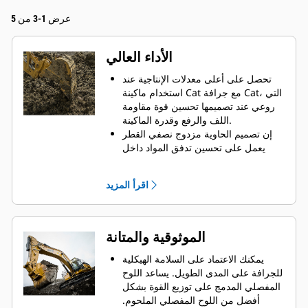
عرض 1-3 من 5
الأداء العالي
تحصل على أعلى معدلات الإنتاجية عند
استخدام ماكينة Cat مع جرافة Cat، التي
روعي عند تصميمها تحسين قوة مقاومة
اللف والرفع وقدرة الماكينة.
إن تصميم الحاوية مزدوج نصفي القطر
يعمل على تحسين تدفق المواد داخل
الجرافة. يضمن خلوص المؤخرة الزائد
عدم سحب الجزء السفلي من الجرافة،
اقرأ المزيد
الأمر الذي يقلل من تكاليف الصيانة.
يزيد استهلاك الوقود إلى الحد الأقصى
أثناء الحفر. تم تصميم جرافات Cat بحيث
تخترق المواد بمنتهى السرعة لتحسين
الموثوقية والمتانة
كفاءة التشغيل الكلية للماكينة.
تحميل كمية أكبر من المواد في أقل وقت
يمكنك الاعتماد على السلامة الهيكلية
ممكن. يساعد شكل الجرافة والقضبان
للجرافة على المدى الطويل. ‏‫يساعد اللوح
الجانبية على الاحتفاظ بمعظم المواد في
المفصلي المدمج على توزيع القوة بشكل
الجرافة لكل حمولة.
أفضل من اللوح المفصلي الملحوم.