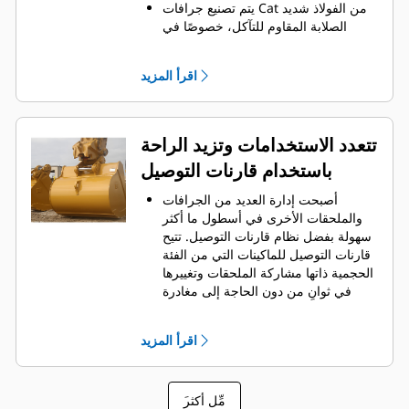
يتم تصنيع جرافات Cat من الفولاذ شديد
الصلابة المقاوم للتآكل، خصوصًا في
المكونات التي تتآكل بشكل مفرط.
يمكنك حماية أهم المناطق التي تتعرض
اقرأ المزيد
للتآكل المفرط في الجرافة باستخدام
.
أدوات التعشيق الأرضية (GET) من Cat
®
‏‫تحافظ واقيات القضبان الجانبية والقواطع
الجانبية على أجزاء الجرافة التي تحتك
تتعدد الاستخدامات وتزيد الراحة
بالمواد وتخترقها بأكبر قدر.
باستخدام قارنات التوصيل
يمكنك خفض تكاليف الصيانة باختيار
أدوات التعشيق الأرضية (GET) المناسبة
أصبحت إدارة العديد من الجرافات
لجرافتك وتطبيقاتك.
والملحقات الأخرى في أسطول ما أكثر
تتوفر خيارات متنوعة من أطراف
سهولة بفضل نظام قارنات التوصيل. ‏‫تتيح
الجرافات بما يتناسب مع تطبيقاتك.‬ سواء
قارنات التوصيل للماكينات التي من الفئة
كنت بحاجة إلى تنظيف الأرض وتسويتها أو
الحجمية ذاتها مشاركة الملحقات وتغييرها
الحفر في المواد الصلبة الكاشطة، ستجد
في ثوانٍ من دون الحاجة إلى مغادرة
لدينا الطرف المناسب.
الكابينة الآمنة.
كما أن الجرافات التي يمكن تثبيتها
اقرأ المزيد
مباشرة بالماكينة بمسامير تتوافق مع
قارنات التوصيل ذات مسمار الإمساك من
‎، باستثناء الجرافات ذات مسمار
Cat
®
َمِّل أكثر
الإمساك من الفئة Performance.‬ ‏‫تحتوي