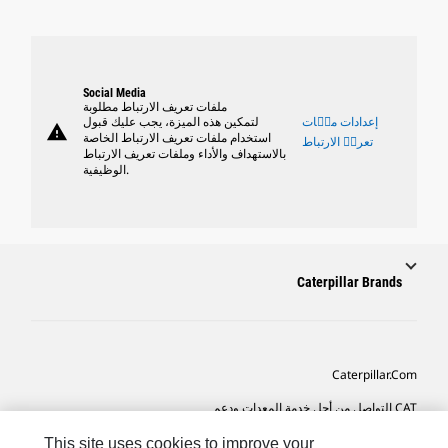
Social Media
ملفات تعريف الارتباط مطلوبة
إعدادات ملٝات
لتمكين هذه الميزة، يجب عليك قبول
warning
استخدام ملفات تعريف الارتباط الخاصة
تعريٝ الارتباط
بالاستهداف والأداء وملفات تعريف الارتباط
الوظيفية.
Caterpillar Brands
Caterpillar.com
CAT التواصل من أجل خدمة المعدات ودعم
تفضيلات التسويق الخاصة بي
This site uses cookies to improve your