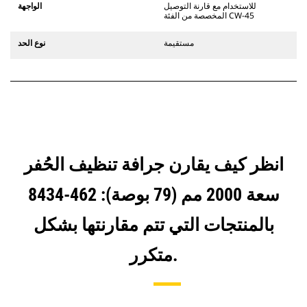
يستخدم مفصلات قارنة التوصيل السريعة
للاستخدام مع قارنة التوصيل
الواجهة
الثابتة. تتميز قارنات التوصيل المخصصة
المخصصة من الفئة CW-45
من الفئة CW بنظام قفل من نمط
الإسفين لتأمين الملحقات.
مستقيمة
نوع الحد
تتوفر قارنات التوصيل المخصصة من
الفئة CW لكل الحفارات المجنزرة وذات
العجلات.
انظر كيف يقارن جرافة تنظيف الحُفر
سعة 2000 مم (79 بوصة): 462-8434
بالمنتجات التي تتم مقارنتها بشكل
متكرر.