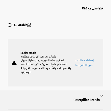
التواصل مع Cat
SA ‧ Arabic
Social Media
ملفات تعريف الارتباط مطلوبة
إعدادات ملٝات
لتمكين هذه الميزة، يجب عليك قبول
warning
استخدام ملفات تعريف الارتباط الخاصة
تعريٝ الارتباط
بالاستهداف والأداء وملفات تعريف الارتباط
الوظيفية.
Caterpillar Brands