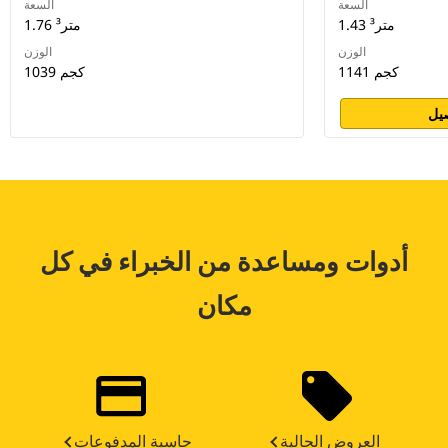
السعة
السعة
1.43 متر³
1.76 متر³
الوزن
الوزن
1141 كجم
1039 كجم
يل
أدوات ومساعدة من الخبراء في كل
مكان
العروض الحالية
حاسبة المدفوعات