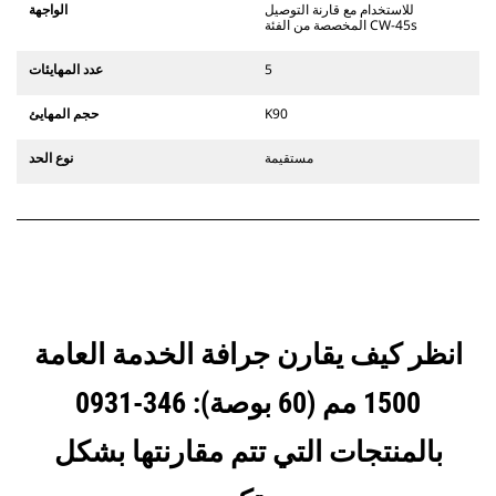
يستخدم مفصلات قارنة التوصيل السريعة
للاستخدام مع قارنة التوصيل
الواجهة
الثابتة. تتميز قارنات التوصيل المخصصة
المخصصة من الفئة CW-45s
من الفئة CW بنظام قفل من نمط
الإسفين لتأمين الملحقات.
5
عدد المهايئات
تتوفر قارنات التوصيل المخصصة من
الفئة CW لكل الحفارات المجنزرة وذات
K90
حجم المهايئ
العجلات.
مستقيمة
نوع الحد
انظر كيف يقارن جرافة الخدمة العامة
1500 مم (60 بوصة): 346-0931
بالمنتجات التي تتم مقارنتها بشكل