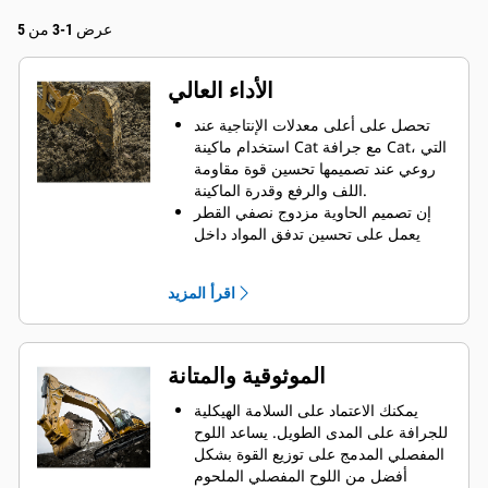
عرض 1-3 من 5
الأداء العالي
تحصل على أعلى معدلات الإنتاجية عند
استخدام ماكينة Cat مع جرافة Cat، التي
روعي عند تصميمها تحسين قوة مقاومة
اللف والرفع وقدرة الماكينة.
إن تصميم الحاوية مزدوج نصفي القطر
يعمل على تحسين تدفق المواد داخل
الجرافة. يضمن خلوص المؤخرة الزائد
عدم سحب الجزء السفلي من الجرافة،
اقرأ المزيد
الأمر الذي يقلل من تكاليف الصيانة.
يزيد استهلاك الوقود إلى الحد الأقصى
أثناء الحفر. تم تصميم جرافات Cat بحيث
تخترق المواد بمنتهى السرعة لتحسين
الموثوقية والمتانة
كفاءة التشغيل الكلية للماكينة.
تحميل كمية أكبر من المواد في أقل وقت
يمكنك الاعتماد على السلامة الهيكلية
ممكن. يساعد شكل الجرافة والقضبان
للجرافة على المدى الطويل. ‏‫يساعد اللوح
الجانبية على الاحتفاظ بمعظم المواد في
المفصلي المدمج على توزيع القوة بشكل
الجرافة لكل حمولة.
أفضل من اللوح المفصلي الملحوم