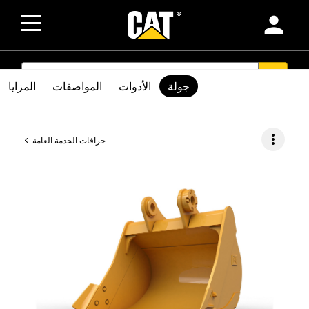
person
SEARCH
search
جولة
الأدوات
المواصفات
المزايا
more_vert
جرافات الخدمة العامة