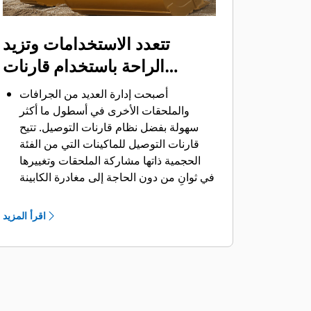
تتعدد الاستخدامات وتزيد
الراحة باستخدام قارنات
التوصيل
أصبحت إدارة العديد من الجرافات
والملحقات الأخرى في أسطول ما أكثر
سهولة بفضل نظام قارنات التوصيل. ‏‫تتيح
قارنات التوصيل للماكينات التي من الفئة
الحجمية ذاتها مشاركة الملحقات وتغييرها
في ثوانٍ من دون الحاجة إلى مغادرة الكابينة
الآمنة.
كما أن الجرافات التي يمكن تثبيتها مباشرة
اقرأ المزيد
بالماكينة بمسامير تتوافق مع قارنات
®
‎،
التوصيل ذات مسمار الإمساك من Cat
باستثناء الجرافات ذات مسمار الإمساك من
الفئة Performance.‬ ‏‫تحتوي الجرافات ذات
مسمار الإمساك من الفئة Performance
على مسمار مجوف يُحسِّن من قوة مقاومة