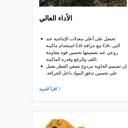
الأداء العالي
تحصل على أعلى معدلات الإنتاجية عند
استخدام ماكينة Cat مع جرافة Cat، التي
روعي عند تصميمها تحسين قوة مقاومة
اللف والرفع وقدرة الماكينة.
إن تصميم الحاوية مزدوج نصفي القطر يعمل
على تحسين تدفق المواد داخل الجرافة.
يضمن خلوص المؤخرة الزائد عدم سحب
الجزء السفلي من الجرافة، الأمر الذي يقلل
اقرأ المزيد
من تكاليف الصيانة.
يزيد استهلاك الوقود إلى الحد الأقصى أثناء
الحفر. تم تصميم جرافات Cat بحيث تخترق
المواد بمنتهى السرعة لتحسين كفاءة
التشغيل الكلية للماكينة.
تحميل كمية أكبر من المواد في أقل وقت