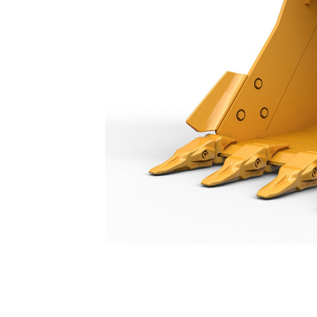
جرافة الخدمة العامة 1300 مم (51 بوصة): 550-9447
مزايا
تغيير الموديل