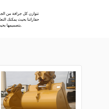
حفاراتنا بحيث يمكنك التع
بتصميمها بحيث يتم تعبئتها بشكل أسرع، ولكي تحتجز الحمل على نحو أفضل، ولتكون قادرة على الاضطلاع بأعمالك.