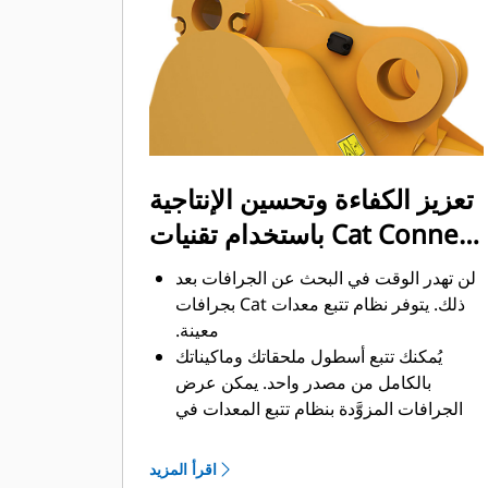
ممكن. يساعد شكل الجرافة والقضبان
الجانبية على الاحتفاظ بمعظم المواد في
الجرافة لكل حمولة.
تعزيز الكفاءة وتحسين الإنتاجية
باستخدام تقنيات Cat Connect
المتكاملة
لن تهدر الوقت في البحث عن الجرافات بعد
ذلك. ‏‫يتوفر نظام تتبع معدات Cat بجرافات
معينة.
يُمكنك تتبع أسطول ملحقاتك وماكيناتك
بالكامل من مصدر واحد.‬ يمكن عرض
الجرافات المزوَّدة بنظام تتبع المعدات في
®
‎ إلى جانب المعدات
واجهة VisionLink
™
‎‏.
المشتركة في نظام Product Link
اقرأ المزيد
يُمكنك تأمين معداتك. ترسل الجرافات