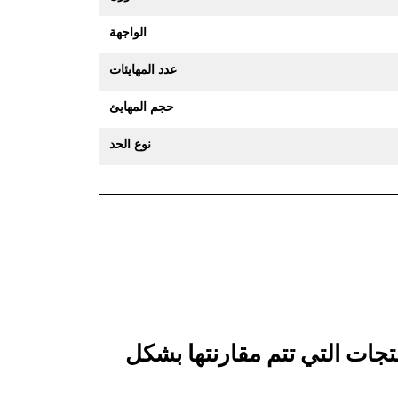
الواجهة
عدد المهايئات
حجم المهايئ
نوع الحد
 جرافة الخدمة العامة 1300 مم (51 بوصة): 550-9447 بالمنتجات التي تتم مقارنتها بشكل