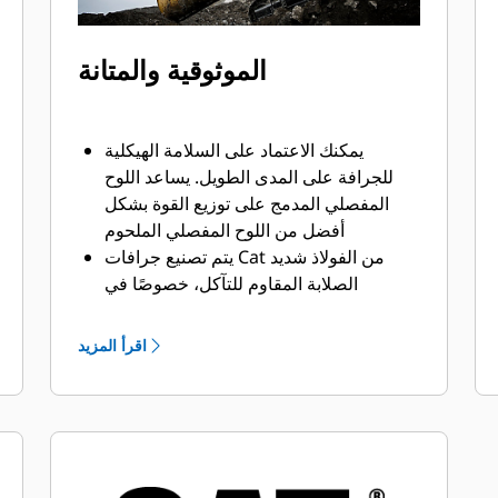
الموثوقية والمتانة
يمكنك الاعتماد على السلامة الهيكلية
للجرافة على المدى الطويل. ‏‫يساعد اللوح
المفصلي المدمج على توزيع القوة بشكل
أفضل من اللوح المفصلي الملحوم
يتم تصنيع جرافات Cat من الفولاذ شديد
الصلابة المقاوم للتآكل، خصوصًا في
النطاقات التي تتآكل بشكل مفرط
يمكنك حماية أهم المناطق التي تتعرض
اقرأ المزيد
للتآكل المفرط في جرافتك أثناء احتكاكها
بالمواد بدرجة كبيرة باستخدام أدوات
التعشيق الأرضية (GET) من Cat
يمكنك العمل في تطبيقات الإنتاج عالية
المتطلبات، واختراق الأكوام بشكل أسهل مع
تسريع أوقات الدورات من خلال أدوات GET