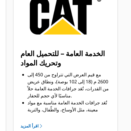
®
™
من Cat
Advansys
بنظام
قم بتركيب الأطراف وإزالتها بشكل أسرع
من ذي قبل باستخدام نظام GET عديم
المطرقة Advansys
تحقق من التثبيت الآمن للأطراف
والمهايئات، مع استخدام الأدوات الأساسية
فقط، باستخدام نظام تثبيت CapSure
الخدمة العامة – للتحميل العام
يمكنك خفض تكاليف الصيانة باختيار أدوات
وتحريك المواد
التعشيق الأرضية (GET) المناسبة لجرافتك
وتطبيقاتك. تتوفر خيارات متنوعة من
مع قيم العرض التي تتراوح من 450 إلى
أطراف الجرافات بما يتناسب مع احتياجات
2600 م (18 إلى 102 بوصة)، ونطاق عريض
تطبيقاتك.‬
من القدرات، تُعَد جرافات الخدمة العامة حلاً
مناسبًا لأي حجم للحفار.
تُعَد جرافات الخدمة العامة مناسبة مع مواد
معينة، مثل الأوساخ، والطّفال، والتربة
الرملية، والحصى الناعم ويمكن أن يتجاوز
عمر الأطراف معها 800 ساعة.
اقرأ المزيد
كما أن إضافة الألواح الإضافية بطول جانب