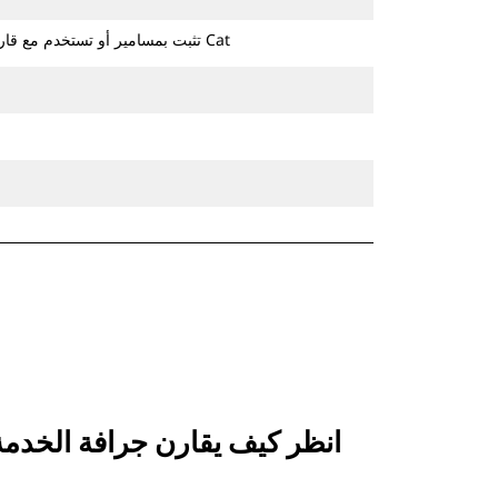
تثبت بمسامير أو تستخدم مع قارنة التوصيل ذات مسمار الإمساك من Cat