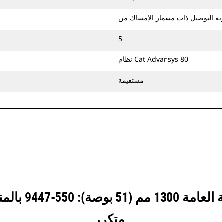
5
نظام Cat Advansys 80
مستقيمة
انظر كيف يقارن
متكرر.