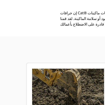
إن جرافات Cat®‎ أكثر من مجرد أداة إضافية، فهي من ملحقات ماكينات Cat. تتوازن كل جرافة من الجرافات بشكل مثالي مع
 أو سلامة الماكينة. لقد قمنا