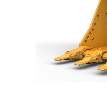
جرافة الخدمة الشاقة سعة 1850 مم (73 بوصة): 518-9322
مزايا
تغيير الموديل