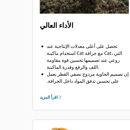
الأداء العالي
تحصل على أعلى معدلات الإنتاجية عند
استخدام ماكينة Cat مع جرافة Cat، التي
روعي عند تصميمها تحسين قوة مقاومة
اللف والرفع وقدرة الماكينة.
إن تصميم الحاوية مزدوج نصفي القطر يعمل
على تحسين تدفق المواد داخل الجرافة.
يضمن خلوص المؤخرة الزائد عدم سحب
الجزء السفلي من الجرافة، الأمر الذي يقلل
اقرأ المزيد
من تكاليف الصيانة.
يزيد استهلاك الوقود إلى الحد الأقصى أثناء
الحفر. تم تصميم جرافات Cat بحيث تخترق
المواد بمنتهى السرعة لتحسين كفاءة
التشغيل الكلية للماكينة.