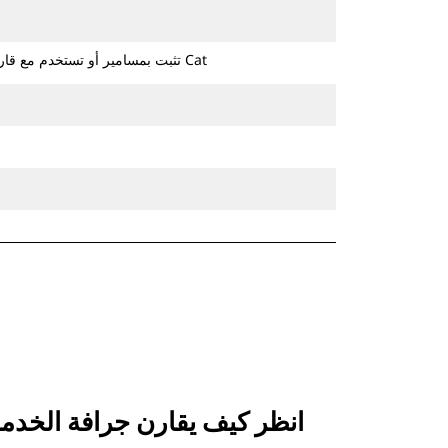
تثبت بمسامير أو تستخدم مع قارنة التوصيل ذات مسمار الإمساك من Cat