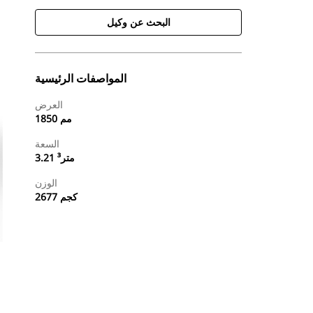
البحث عن وكيل
المواصفات الرئيسية
العرض
1850 مم
السعة
3.21 متر³
الوزن
2677 كجم
طلب عرض أسعار
البحث عن وكيل