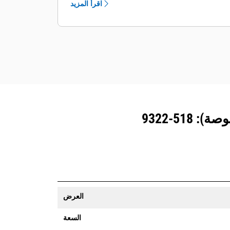
اقرأ المزيد
يُمكنك تأمين معداتك. ترسل الجرافات
المزوَّدة بنظام تتبع المعدات رسالة تنبيه إذا
تعدت حدود موقع ما يمكن تعيينها بسهولة.
العرض
السعة