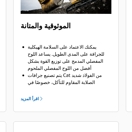
الموثوقية والمتانة
يمكنك الاعتماد على السلامة الهيكلية
للجرافة على المدى الطويل. ‏‫يساعد اللوح
المفصلي المدمج على توزيع القوة بشكل
أفضل من اللوح المفصلي الملحوم
يتم تصنيع جرافات Cat من الفولاذ شديد
الصلابة المقاوم للتآكل، خصوصًا في
النطاقات التي تتآكل بشكل مفرط
يمكنك حماية أهم المناطق التي تتعرض
اقرأ المزيد
للتآكل المفرط في جرافتك أثناء احتكاكها
بالمواد بدرجة كبيرة باستخدام أدوات
التعشيق الأرضية (GET) من Cat
يمكنك العمل في تطبيقات الإنتاج عالية
المتطلبات، واختراق الأكوام بشكل أسهل مع