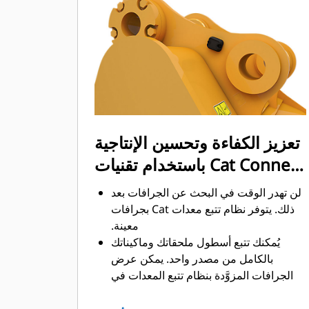
تحميل كمية أكبر من المواد في أقل وقت
ممكن. يساعد شكل الجرافة والقضبان
الجانبية على الاحتفاظ بمعظم المواد في
الجرافة لكل حمولة.
تعزيز الكفاءة وتحسين الإنتاجية
باستخدام تقنيات Cat Connect
المتكاملة
لن تهدر الوقت في البحث عن الجرافات بعد
ذلك. ‏‫يتوفر نظام تتبع معدات Cat بجرافات
معينة.
يُمكنك تتبع أسطول ملحقاتك وماكيناتك
بالكامل من مصدر واحد.‬ يمكن عرض
الجرافات المزوَّدة بنظام تتبع المعدات في
®
‎ إلى جانب المعدات
واجهة VisionLink
™
‎‏.
المشتركة في نظام Product Link