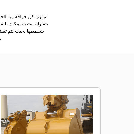
حفاراتنا بحيث يمكنك التع
بتصميمها بحيث يتم تعب
الملحقات متوفرة في جميع المناطق. استشر وكيل Cat المحلي بشأن الملحق