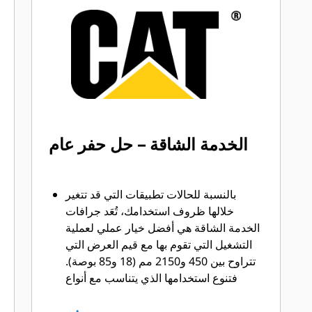
تسريع أوقات الدورات من خلال أدوات GET
®
™
من Cat
Advansys
بنظام
قم بتركيب الأطراف وإزالتها بشكل أسرع
من ذي قبل باستخدام نظام GET عديم
المطرقة Advansys
تحقق من التثبيت الآمن للأطراف
والمهايئات، مع استخدام الأدوات الأساسية
فقط، باستخدام نظام تثبيت CapSure
الخدمة الشاقة – حل حفر عام
يمكنك خفض تكاليف الصيانة باختيار أدوات
التعشيق الأرضية (GET) المناسبة لجرافتك
وتطبيقاتك. تتوفر خيارات متنوعة من
بالنسبة للحالات تطبيقات التي قد تتغير
أطراف الجرافات بما يتناسب مع احتياجات
خلالها ظروف استخدامك، تُعَد جرافات
تطبيقاتك.‬
الخدمة الشاقة هي أفضل خيار عملي لعملية
التشغيل التي تقوم بها مع قيم العرض التي
تتراوح بين 450 و2150 مم (18 و85 بوصة).
فتنوع استخدامها الذي يتناسب مع أنواع
التطبيقات المختلفة يجعلها الخيار المفضل
لجرافات الحفارات، حيث يتراوح عمر