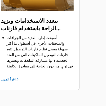
تتعدد الاستخدامات وتزيد
الراحة باستخدام قارنات
التوصيل
أصبحت إدارة العديد من الجرافات
والملحقات الأخرى في أسطول ما أكثر
سهولة بفضل نظام قارنات التوصيل. ‏‫تتيح
قارنات التوصيل للماكينات التي من الفئة
الحجمية ذاتها مشاركة الملحقات وتغييرها
في ثوانٍ من دون الحاجة إلى مغادرة الكابينة
الآمنة.
كما أن الجرافات التي يمكن تثبيتها مباشرة
اقرأ المزيد
بالماكينة بمسامير تتوافق مع قارنات
®
‎،
التوصيل ذات مسمار الإمساك من Cat
باستثناء الجرافات ذات مسمار الإمساك من
الفئة Performance.‬ ‏‫تحتوي الجرافات ذات
مسمار الإمساك من الفئة Performance