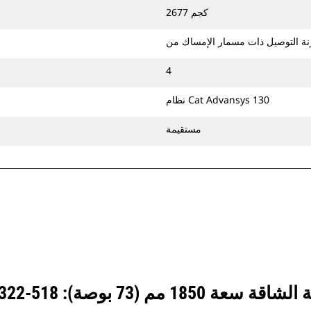
جرافات الخدمة الشاقة القوية، وتعتبر
2677 كجم
الجرافات القوية هي الأفضل في التطبيقات
الكاشطة حيث تمثل مقاومة اللف والرفع
وأوقات الدورات أمرًا مهمًا.
4
يمكن الحفر لأعماق أكبر في المواد الصخرية
باستخدام حافة المجراف‬. وتساعد حافة
نظام Cat Advansys 130
المجراف‬ على الحفر لأعماق أكبر في هذه
المواد كبيرة الحجم وتوجيهها في الجرافة.
مستقيمة
يمكنك تثبيت جرافات الخدمة الشاقة
بالمسامير مع الماكينة مباشرةً أو استخدامها
مع قارنة توصيل ذات مسمار إمساك من
Cat أو ‏‫قارنة توصيل مخصصة لثقل الموازنة‬.