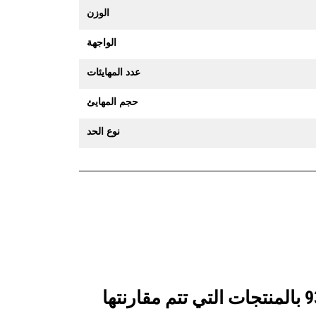
الوزن
الواجهة
عدد المهايئات
حجم المهايئ
نوع الحد
انظر كيف يقارن جرافة الخدمة الشاقة سعة 1850 مم (73 بوصة): 518-9322 بالمنتجات التي تتم مقارنتها