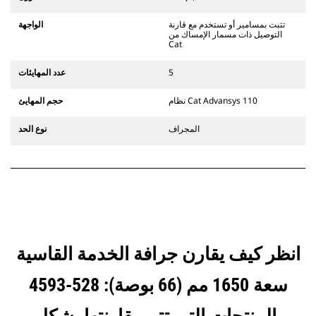
يستخدم مفصلات قارنة التوصيل السريعة
الثابتة. تتميز قارنات التوصيل المخصصة
تثبت بمسامير أو تستخدم مع قارنة
الواجهة
من الفئة CW بنظام قفل من نمط
التوصيل ذات مسمار الإمساك من
الإسفين لتأمين الملحقات.
Cat
تتوفر قارنات التوصيل المخصصة من
الفئة CW لكل الحفارات المجنزرة وذات
5
عدد المهايئات
العجلات.
نظام Cat Advansys 110
حجم المهايئ
المجراف
نوع الحد
انظر كيف يقارن جرافة الخدمة القاسية
سعة 1650 مم (66 بوصة): 528-4593