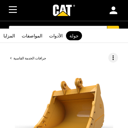
person
SEARCH
search
جولة
الأدوات
المواصفات
المزايا
more_vert
جرافات الخدمة القاسية