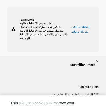
Social Media
ملفات تعريف الارتباط مطلوبة
إعدادات ملٝات
لتمكين هذه الميزة، يجب عليك قبول
warning
استخدام ملفات تعريف الارتباط الخاصة
تعريٝ الارتباط
بالاستهداف والأداء وملفات تعريف الارتباط
الوظيفية.
Caterpillar Brands
Caterpillar.com
CAT التواصل من أجل خدمة المعدات ودعم
تفضيلات التسويق الخاصة بي
This site uses cookies to improve your