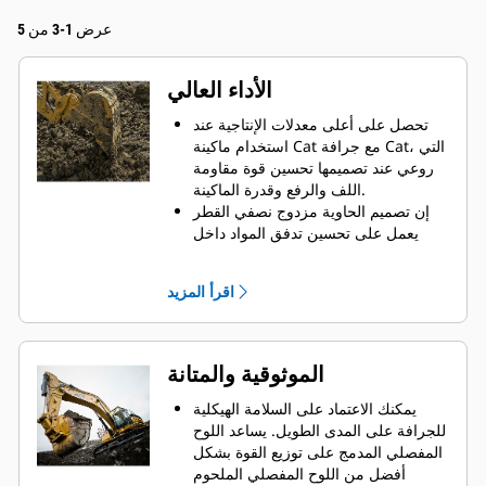
عرض 1-3 من 5
الأداء العالي
تحصل على أعلى معدلات الإنتاجية عند
استخدام ماكينة Cat مع جرافة Cat، التي
روعي عند تصميمها تحسين قوة مقاومة
اللف والرفع وقدرة الماكينة.
إن تصميم الحاوية مزدوج نصفي القطر
يعمل على تحسين تدفق المواد داخل
الجرافة. يضمن خلوص المؤخرة الزائد
عدم سحب الجزء السفلي من الجرافة،
اقرأ المزيد
الأمر الذي يقلل من تكاليف الصيانة.
يزيد استهلاك الوقود إلى الحد الأقصى
أثناء الحفر. تم تصميم جرافات Cat بحيث
تخترق المواد بمنتهى السرعة لتحسين
الموثوقية والمتانة
كفاءة التشغيل الكلية للماكينة.
تحميل كمية أكبر من المواد في أقل وقت
يمكنك الاعتماد على السلامة الهيكلية
ممكن. يساعد شكل الجرافة والقضبان
للجرافة على المدى الطويل. ‏‫يساعد اللوح
الجانبية على الاحتفاظ بمعظم المواد في
المفصلي المدمج على توزيع القوة بشكل
الجرافة لكل حمولة.
أفضل من اللوح المفصلي الملحوم