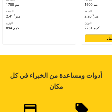
1600 مم
1700 مم
السعة
السعة
2.20 متر³
2.41 متر³
الوزن
الوزن
2251 كجم
894 كجم
يل
أدوات ومساعدة من الخبراء في كل
مكان