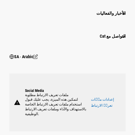
الأخبار والفعاليات
التواصل مع Cat
SA ‧ Arabic
Social Media
ملفات تعريف الارتباط مطلوبة
إعدادات ملٝات
لتمكين هذه الميزة، يجب عليك قبول
warning
استخدام ملفات تعريف الارتباط الخاصة
تعريٝ الارتباط
بالاستهداف والأداء وملفات تعريف الارتباط
الوظيفية.