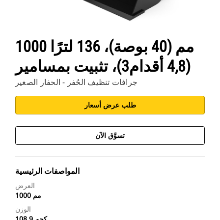
1000 مم (40 بوصة)، 136 لترًا
(4,8 أقدام3)، تثبيت بمسامير
جرافات تنظيف الحُفر - الحفار الصغير
طلب عرض أسعار
تسوَّق الآن
المواصفات الرئيسية
العرض
1000 مم
الوزن
108.9 كجم