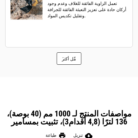
تعمل الزاوية الفائقة للغلاف وعدم وجود
أركان حادة على تعزيز التعبئة الفائقة للجرافة
وتقليل تكديس المواد.
َمِّل أكثر
مواصفات المنتج لـ 1000 مم (40 بوصة)،
136 لترًا (4,8 أقدام3)، تثبيت بمسامير
print
cloud_download
تنزيل
طباعة