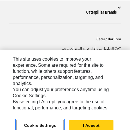
Caterpillar Brands
Caterpillar.com
CAT التواصل من أجل خدمة المعدات ودعم
تفضيلات التسويق الخاصة بي
This site uses cookies to improve your
experience. Some are required for the site to
خريطة الموقع
function, while others support features,
performance, personalization, targeting, and
Cookie Settings
analytics.
قانوني
You can adjust your preferences anytime using
Cookie Settings.
الخصوصية
By selecting I Accept, you agree to the use of
functional, performance, and targeting cookies.
SA-Arabic
© 2026 Caterpillar. كل الحقوق محفوظة
Cookie Settings
I Accept