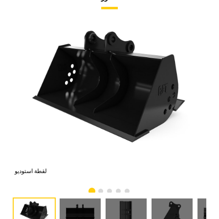
امي
لقطة استوديو