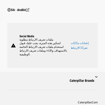
SA ‧ Arabic
Social Media
ملفات تعريف الارتباط مطلوبة
إعدادات ملٝات
لتمكين هذه الميزة، يجب عليك قبول
warning
استخدام ملفات تعريف الارتباط الخاصة
تعريٝ الارتباط
بالاستهداف والأداء وملفات تعريف الارتباط
الوظيفية.
Caterpillar Brands
Caterpillar.com