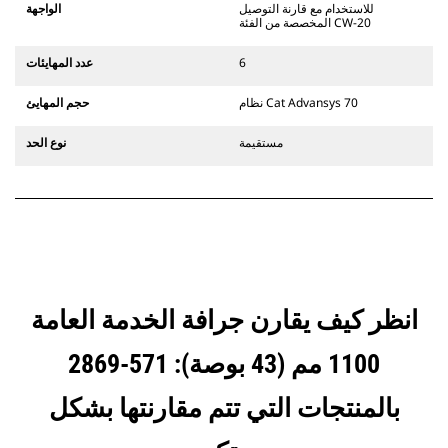
يستخدم مفصلات قارنة التوصيل السريعة
للاستخدام مع قارنة التوصيل
الواجهة
الثابتة. تتميز قارنات التوصيل المخصصة
المخصصة من الفئة CW-20
من الفئة CW بنظام قفل من نمط
الإسفين لتأمين الملحقات.
6
عدد المهايئات
تتوفر قارنات التوصيل المخصصة من
الفئة CW لكل الحفارات المجنزرة وذات
نظام Cat Advansys 70
حجم المهايئ
العجلات.
مستقيمة
نوع الحد
انظر كيف يقارن جرافة الخدمة العامة
1100 مم (43 بوصة): 571-2869
بالمنتجات التي تتم مقارنتها بشكل