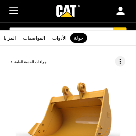
person
SEARCH
search
جولة
الأدوات
المواصفات
المزايا
more_vert
جرافات الخدمة العامة