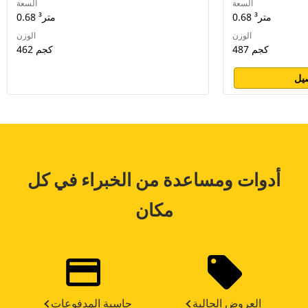
السعة
السعة
0.68 متر³
0.68 متر³
الوزن
الوزن
487 كجم
462 كجم
يل
أدوات ومساعدة من الخبراء في كل
مكان
العروض الحالية
حاسبة المدفوعات