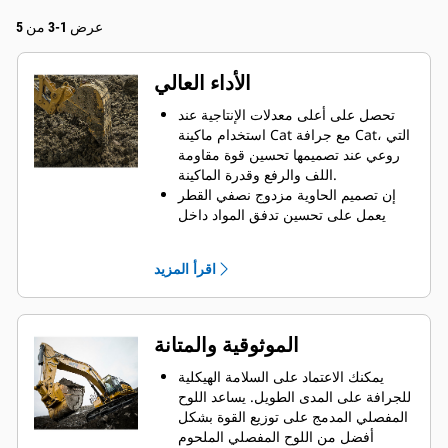
عرض 1-3 من 5
الأداء العالي
تحصل على أعلى معدلات الإنتاجية عند
استخدام ماكينة Cat مع جرافة Cat، التي
روعي عند تصميمها تحسين قوة مقاومة
اللف والرفع وقدرة الماكينة.
إن تصميم الحاوية مزدوج نصفي القطر
يعمل على تحسين تدفق المواد داخل
الجرافة. يضمن خلوص المؤخرة الزائد
عدم سحب الجزء السفلي من الجرافة،
اقرأ المزيد
الأمر الذي يقلل من تكاليف الصيانة.
يزيد استهلاك الوقود إلى الحد الأقصى
أثناء الحفر. تم تصميم جرافات Cat بحيث
تخترق المواد بمنتهى السرعة لتحسين
الموثوقية والمتانة
كفاءة التشغيل الكلية للماكينة.
تحميل كمية أكبر من المواد في أقل وقت
يمكنك الاعتماد على السلامة الهيكلية
ممكن. يساعد شكل الجرافة والقضبان
للجرافة على المدى الطويل. ‏‫يساعد اللوح
الجانبية على الاحتفاظ بمعظم المواد في
المفصلي المدمج على توزيع القوة بشكل
الجرافة لكل حمولة.
أفضل من اللوح المفصلي الملحوم