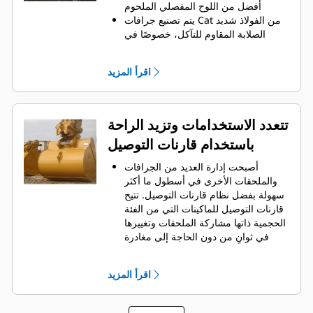
الجرافة لكل حمولة.
أفضل من اللوح المفصلي الملحوم
يتم تصنيع جرافات Cat من الفولاذ شديد
الصلابة المقاوم للتآكل، خصوصًا في
المناطق التي تتآكل بشكل مفرط
يمكنك حماية أهم المناطق التي تتعرض
اقرأ المزيد
للتآكل المفرط في الجرافة باستخدام
أدوات التعشيق الأرضية (GET) من Cat
يمكنك تحقيق إنتاج أعلى في التطبيقات
عالية المتطلبات، واختراق الأكوام بشكل
تتعدد الاستخدامات وتزيد الراحة
أسهل، وإنجاز دورات العمل في أوقات
باستخدام قارنات التوصيل
أسرع باستخدام نظام أدوات التعشيق
Advansys
الأرضية Cat
®
™
أصبحت إدارة العديد من الجرافات
يمكنك تركيب الأطراف وإزالتها بشكل
والملحقات الأخرى في أسطول ما أكثر
أسرع من ذي قبل باستخدام نظام أدوات
سهولة بفضل نظام قارنات التوصيل. ‏‫تتيح
التعشيق الأرضية (GET) عديم المطرقة
قارنات التوصيل للماكينات التي من الفئة
Advansys
الحجمية ذاتها مشاركة الملحقات وتغييرها
تحقق من التثبيت الآمن للأطراف
في ثوانٍ من دون الحاجة إلى مغادرة
والمهايئات، مع استخدام الأدوات
الكابينة الآمنة.
الأساسية فقط، باستخدام نظام تثبيت
كما أن الجرافات التي يمكن تثبيتها
CapSure
اقرأ المزيد
مباشرة بالماكينة بمسامير تتوافق مع
يمكنك خفض تكاليف الصيانة باختيار
قارنات التوصيل ذات مسمار الإمساك من
أدوات التعشيق الأرضية (GET) المناسبة
، باستثناء الجرافات ذات مسمار
Cat
®