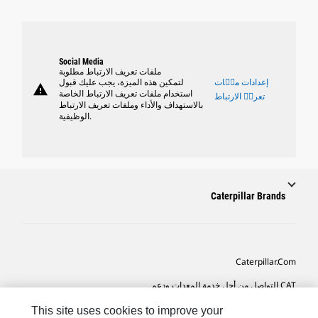
Social Media
ملفات تعريف الارتباط مطلوبة
إعدادات ملٝات
لتمكين هذه الميزة، يجب عليك قبول
warning
استخدام ملفات تعريف الارتباط الخاصة
تعريٝ الارتباط
بالاستهداف والأداء وملفات تعريف الارتباط
الوظيفية.
Caterpillar Brands
Caterpillar.com
CAT التواصل من أجل خدمة المعدات ودعم
تفضيلات التسويق الخاصة بي
This site uses cookies to improve your