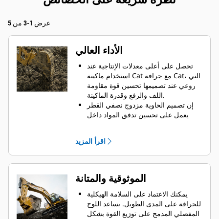
عرض 1-3 من 5
الأداء العالي
تحصل على أعلى معدلات الإنتاجية عند
استخدام ماكينة Cat مع جرافة Cat، التي
روعي عند تصميمها تحسين قوة مقاومة
اللف والرفع وقدرة الماكينة.
إن تصميم الحاوية مزدوج نصفي القطر
يعمل على تحسين تدفق المواد داخل
الجرافة. يضمن خلوص المؤخرة الزائد
عدم سحب الجزء السفلي من الجرافة،
اقرأ المزيد
الأمر الذي يقلل من تكاليف الصيانة.
يزيد استهلاك الوقود إلى الحد الأقصى
أثناء الحفر. تم تصميم جرافات Cat بحيث
تخترق المواد بمنتهى السرعة لتحسين
الموثوقية والمتانة
كفاءة التشغيل الكلية للماكينة.
تحميل كمية أكبر من المواد في أقل وقت
يمكنك الاعتماد على السلامة الهيكلية
ممكن. يساعد شكل الجرافة والقضبان
للجرافة على المدى الطويل. يساعد اللوح
الجانبية على الاحتفاظ بمعظم المواد في
المفصلي المدمج على توزيع القوة بشكل