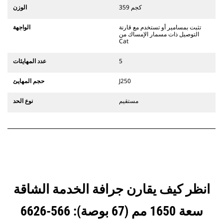
التوصيل المخصصة من الفئة CW الذي
359 كجم
الوزن
يستخدم مفصلات قارنة التوصيل السريعة
الثابتة. تتميز قارنات التوصيل المخصصة
تثبت بمسامير أو تستخدم مع قارنة
الواجهة
من الفئة CW بنظام قفل من نمط
التوصيل ذات مسمار الإمساك من
الإسفين لتأمين الملحقات.
Cat
تتوفر قارنات التوصيل المخصصة من
الفئة CW لكل الحفارات المجنزرة وذات
5
عدد المهايئات
العجلات.
J250
حجم المهايئ
مستقيم
نوع الحد
انظر كيف يقارن جرافة الخدمة الشاقة
سعة 1650 مم (67 بوصة): 566-6626