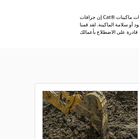
إن جرافات Cat®‎ أكثر من مجرد أداة إضافية، فهي من ملحقات ماكينات Cat. تتوازن كل جرافة من الجرافات بشكل مثالي مع
 أو سلامة الماكينة. لقد قمنا