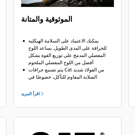
الموثوقية والمتانة
يمكنك الاعتماد على السلامة الهيكلية
للجرافة على المدى الطويل. ‏‫يساعد اللوح
المفصلي المدمج على توزيع القوة بشكل
أفضل من اللوح المفصلي الملحوم
يتم تصنيع جرافات Cat من الفولاذ شديد
الصلابة المقاوم للتآكل، خصوصًا في
النطاقات التي تتآكل بشكل مفرط
يمكنك حماية أهم المناطق التي تتعرض
اقرأ المزيد
للتآكل المفرط في جرافتك أثناء احتكاكها
بالمواد بدرجة كبيرة باستخدام أدوات
التعشيق الأرضية (GET) من Cat
يمكنك العمل في تطبيقات الإنتاج عالية
المتطلبات، واختراق الأكوام بشكل أسهل مع
تسريع أوقات الدورات من خلال أدوات GET