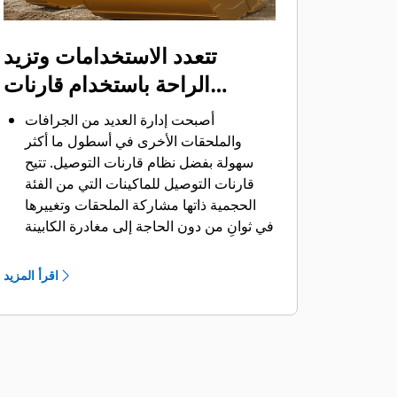
تتعدد الاستخدامات وتزيد
الراحة باستخدام قارنات
التوصيل
أصبحت إدارة العديد من الجرافات
والملحقات الأخرى في أسطول ما أكثر
سهولة بفضل نظام قارنات التوصيل. ‏‫تتيح
قارنات التوصيل للماكينات التي من الفئة
الحجمية ذاتها مشاركة الملحقات وتغييرها
في ثوانٍ من دون الحاجة إلى مغادرة الكابينة
الآمنة.
كما أن الجرافات التي يمكن تثبيتها مباشرة
اقرأ المزيد
بالماكينة بمسامير تتوافق مع قارنات
®
‎،
التوصيل ذات مسمار الإمساك من Cat
باستثناء الجرافات ذات مسمار الإمساك من
الفئة Performance.‬ ‏‫تحتوي الجرافات ذات
مسمار الإمساك من الفئة Performance
على مسمار مجوف يُحسِّن من قوة مقاومة