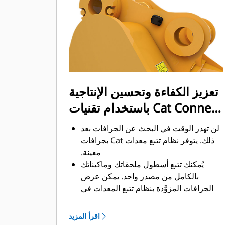
ممكن. يساعد شكل الجرافة والقضبان
الجانبية على الاحتفاظ بمعظم المواد في
الجرافة لكل حمولة.
تعزيز الكفاءة وتحسين الإنتاجية
باستخدام تقنيات Cat Connect
المتكاملة
لن تهدر الوقت في البحث عن الجرافات بعد
ذلك. ‏‫يتوفر نظام تتبع معدات Cat بجرافات
معينة.
يُمكنك تتبع أسطول ملحقاتك وماكيناتك
بالكامل من مصدر واحد.‬ يمكن عرض
الجرافات المزوَّدة بنظام تتبع المعدات في
®
‎ إلى جانب المعدات
واجهة VisionLink
™
‎‏.
المشتركة في نظام Product Link
اقرأ المزيد
يُمكنك تأمين معداتك. ترسل الجرافات