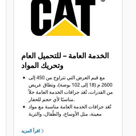
®
™
من Cat
Advansys
بنظام
قم بتركيب الأطراف وإزالتها بشكل أسرع
من ذي قبل باستخدام نظام GET عديم
المطرقة Advansys
تحقق من التثبيت الآمن للأطراف
والمهايئات، مع استخدام الأدوات الأساسية
فقط، باستخدام نظام تثبيت CapSure
الخدمة العامة – للتحميل العام
يمكنك خفض تكاليف الصيانة باختيار أدوات
وتحريك المواد
التعشيق الأرضية (GET) المناسبة لجرافتك
وتطبيقاتك. تتوفر خيارات متنوعة من
مع قيم العرض التي تتراوح من 450 إلى
أطراف الجرافات بما يتناسب مع احتياجات
2600 م (18 إلى 102 بوصة)، ونطاق عريض
تطبيقاتك.‬
من القدرات، تُعَد جرافات الخدمة العامة حلاً
مناسبًا لأي حجم للحفار.
تُعَد جرافات الخدمة العامة مناسبة مع مواد
معينة، مثل الأوساخ، والطّفال، والتربة
الرملية، والحصى الناعم ويمكن أن يتجاوز
عمر الأطراف معها 800 ساعة.
اقرأ المزيد
كما أن إضافة الألواح الإضافية بطول جانب