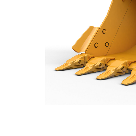
جرافة الخدمة العامة 1100 مم (43 بوصة): 571-2893
مزايا
تغيير الموديل