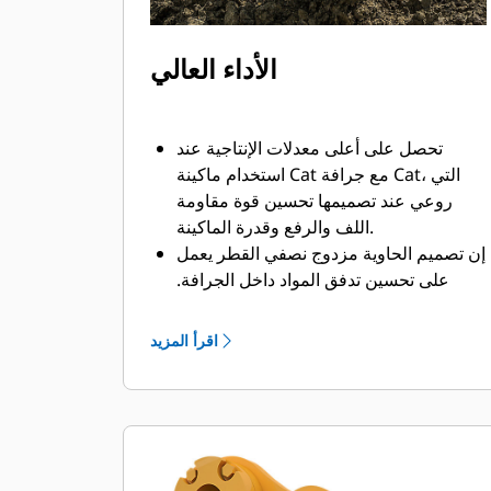
الأداء العالي
تحصل على أعلى معدلات الإنتاجية عند
استخدام ماكينة Cat مع جرافة Cat، التي
روعي عند تصميمها تحسين قوة مقاومة
اللف والرفع وقدرة الماكينة.
إن تصميم الحاوية مزدوج نصفي القطر يعمل
على تحسين تدفق المواد داخل الجرافة.
يضمن خلوص المؤخرة الزائد عدم سحب
الجزء السفلي من الجرافة، الأمر الذي يقلل
اقرأ المزيد
من تكاليف الصيانة.
يزيد استهلاك الوقود إلى الحد الأقصى أثناء
الحفر. تم تصميم جرافات Cat بحيث تخترق
المواد بمنتهى السرعة لتحسين كفاءة
التشغيل الكلية للماكينة.
تحميل كمية أكبر من المواد في أقل وقت