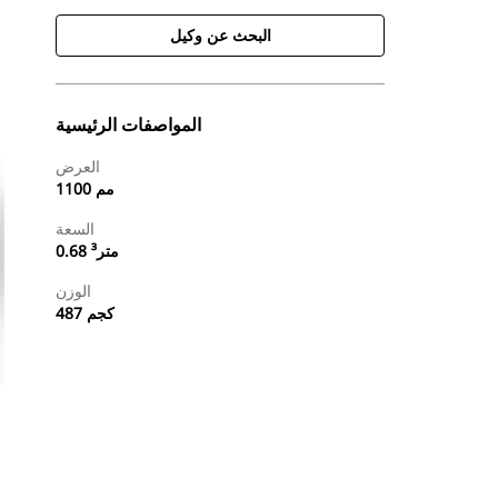
البحث عن وكيل
المواصفات الرئيسية
العرض
1100 مم
السعة
0.68 متر³
الوزن
487 كجم
طلب عرض أسعار
البحث عن وكيل