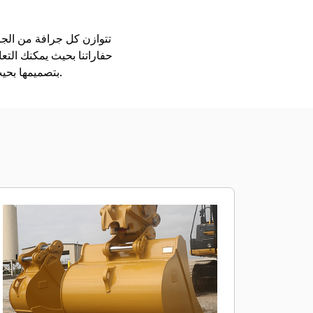
حفاراتنا بحيث يمكنك التع
بتصميمها بحيث يتم تعبئتها بشكل أسرع، ولكي تحتجز الحمل على نحو أفضل، ولتكون قادرة على الاضطلاع بأعمالك.