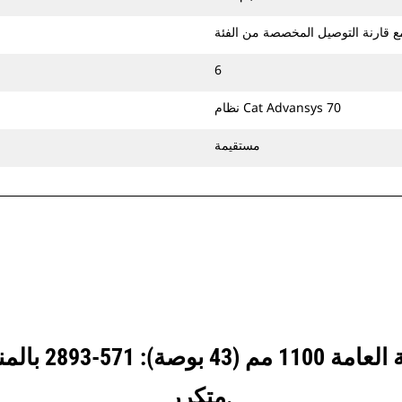
6
نظام Cat Advansys 70
مستقيمة
انظر كيف يقارن
متكرر.