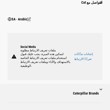
التواصل مع Cat
SA ‧ Arabic
Social Media
ملفات تعريف الارتباط مطلوبة
إعدادات ملٝات
لتمكين هذه الميزة، يجب عليك قبول
warning
استخدام ملفات تعريف الارتباط الخاصة
تعريٝ الارتباط
بالاستهداف والأداء وملفات تعريف الارتباط
الوظيفية.
Caterpillar Brands