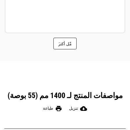
َمِّل أكثر
مواصفات المنتج لـ 1400 مم (55 بوصة)
print
cloud_download
تنزيل
طباعة