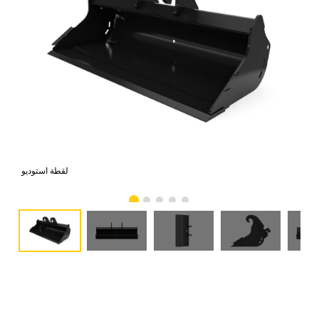
امي
لقطة استوديو