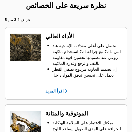
نظرة سريعة على الخصائص
عرض 1-3 من 5
الأداء العالي
تحصل على أعلى معدلات الإنتاجية عند
استخدام ماكينة Cat مع جرافة Cat، التي
روعي عند تصميمها تحسين قوة مقاومة
اللف والرفع وقدرة الماكينة.
إن تصميم الحاوية مزدوج نصفي القطر
يعمل على تحسين تدفق المواد داخل
الجرافة. يضمن خلوص المؤخرة الزائد
عدم سحب الجزء السفلي من الجرافة،
اقرأ المزيد
الأمر الذي يقلل من تكاليف الصيانة.
يزيد استهلاك الوقود إلى الحد الأقصى
أثناء الحفر. تم تصميم جرافات Cat بحيث
تخترق المواد بمنتهى السرعة لتحسين
الموثوقية والمتانة
كفاءة التشغيل الكلية للماكينة.
تحميل كمية أكبر من المواد في أقل وقت
يمكنك الاعتماد على السلامة الهيكلية
ممكن. يساعد شكل الجرافة والقضبان
للجرافة على المدى الطويل. ‏‫يساعد اللوح