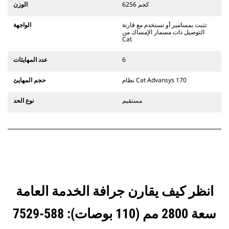
تتوافق الملحقات مع نظام قارنات
6256 كجم
الوزن
التوصيل المخصصة من الفئة CW الذي
يستخدم مفصلات قارنة التوصيل السريعة
تثبت بمسامير أو تستخدم مع قارنة
الواجهة
الثابتة. تتميز قارنات التوصيل المخصصة
التوصيل ذات مسمار الإمساك من
Cat
من الفئة CW بنظام قفل من نمط
الإسفين لتأمين الملحقات.
6
عدد المهايئات
تتوفر قارنات التوصيل المخصصة من
الفئة CW لكل الحفارات المجنزرة وذات
نظام Cat Advansys 170
حجم المهايئ
العجلات.
مستقيم
نوع الحد
انظر كيف يقارن جرافة الخدمة العامة
سعة 2800 مم (110 بوصات): 588-7529