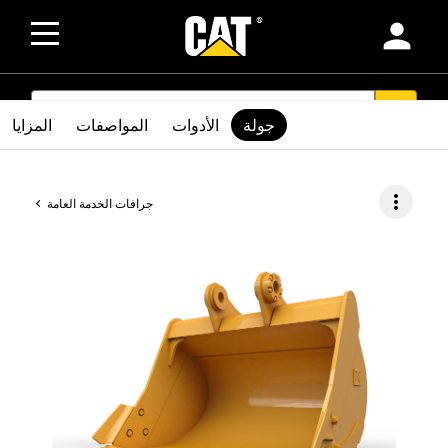
person
SEARCH
search
جولة
الأدوات
المواصفات
المزايا
more_vert
جرافات الخدمة العامة