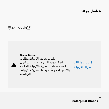
التواصل مع Cat
SA ‧ Arabic
Social Media
ملفات تعريف الارتباط مطلوبة
إعدادات ملٝات
لتمكين هذه الميزة، يجب عليك قبول
warning
استخدام ملفات تعريف الارتباط الخاصة
تعريٝ الارتباط
بالاستهداف والأداء وملفات تعريف الارتباط
الوظيفية.
Caterpillar Brands