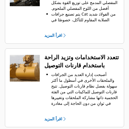
الجانبية على الاحتفاظ بمعظم المواد في
المفصلي المدمج على توزيع القوة بشكل
الجرافة لكل حمولة.
أفضل من اللوح المفصلي الملحوم.
يتم تصنيع جرافات Cat من الفولاذ شديد
الصلابة المقاوم للتآكل، خصوصًا في
المكونات التي تتآكل بشكل مفرط.
يمكنك حماية أهم المناطق التي تتعرض
اقرأ المزيد
للتآكل المفرط في الجرافة باستخدام
.
أدوات التعشيق الأرضية (GET) من Cat
®
‏‫تحافظ واقيات القضبان الجانبية والقواطع
الجانبية على أجزاء الجرافة التي تحتك
تتعدد الاستخدامات وتزيد الراحة
بالمواد وتخترقها بأكبر قدر.
باستخدام قارنات التوصيل
يمكنك خفض تكاليف الصيانة باختيار
أدوات التعشيق الأرضية (GET) المناسبة
أصبحت إدارة العديد من الجرافات
لجرافتك وتطبيقاتك.
والملحقات الأخرى في أسطول ما أكثر
تتوفر خيارات متنوعة من أطراف
سهولة بفضل نظام قارنات التوصيل. ‏‫تتيح
الجرافات بما يتناسب مع تطبيقاتك.‬ سواء
قارنات التوصيل للماكينات التي من الفئة
كنت بحاجة إلى تنظيف الأرض وتسويتها أو
الحجمية ذاتها مشاركة الملحقات وتغييرها
الحفر في المواد الصلبة الكاشطة، ستجد
في ثوانٍ من دون الحاجة إلى مغادرة
لدينا الطرف المناسب.
الكابينة الآمنة.
كما أن الجرافات التي يمكن تثبيتها
اقرأ المزيد
مباشرة بالماكينة بمسامير تتوافق مع
قارنات التوصيل ذات مسمار الإمساك من