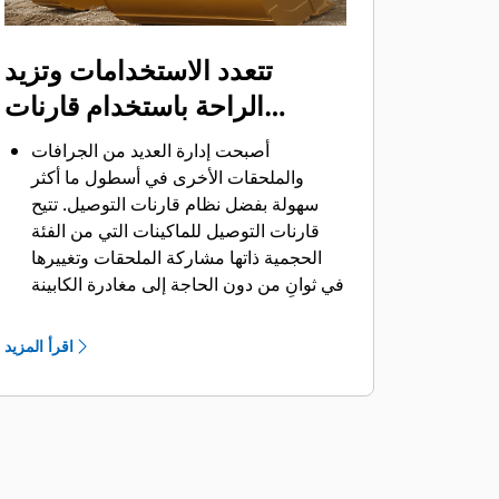
تتعدد الاستخدامات وتزيد
الراحة باستخدام قارنات
التوصيل
أصبحت إدارة العديد من الجرافات
والملحقات الأخرى في أسطول ما أكثر
سهولة بفضل نظام قارنات التوصيل. ‏‫تتيح
قارنات التوصيل للماكينات التي من الفئة
الحجمية ذاتها مشاركة الملحقات وتغييرها
في ثوانٍ من دون الحاجة إلى مغادرة الكابينة
الآمنة.
كما أن الجرافات التي يمكن تثبيتها مباشرة
اقرأ المزيد
بالماكينة بمسامير تتوافق مع قارنات
®
‎،
التوصيل ذات مسمار الإمساك من Cat
باستثناء الجرافات ذات مسمار الإمساك من
الفئة Performance.‬ ‏‫تحتوي الجرافات ذات
مسمار الإمساك من الفئة Performance
على مسمار مجوف يُحسِّن من قوة مقاومة