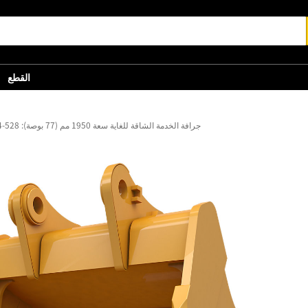
القطع
جرافة الخدمة الشاقة للغاية سعة 1950 مم (77 بوصة): 528-8154