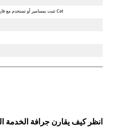
تثبت بمسامير أو تستخدم مع قارنة التوصيل ذات مسمار الإمساك من Cat