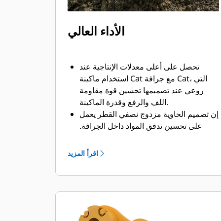
الأداء العالي
تحصل على أعلى معدلات الإنتاجية عند
استخدام ماكينة Cat مع جرافة Cat، التي
روعي عند تصميمها تحسين قوة مقاومة
اللف والرفع وقدرة الماكينة.
إن تصميم الحاوية مزدوج نصفي القطر يعمل
على تحسين تدفق المواد داخل الجرافة.
يضمن خلوص المؤخرة الزائد عدم سحب
الجزء السفلي من الجرافة، الأمر الذي يقلل
اقرأ المزيد
من تكاليف الصيانة.
يزيد استهلاك الوقود إلى الحد الأقصى أثناء
الحفر. تم تصميم جرافات Cat بحيث تخترق
المواد بمنتهى السرعة لتحسين كفاءة
التشغيل الكلية للماكينة.
تحميل كمية أكبر من المواد في أقل وقت