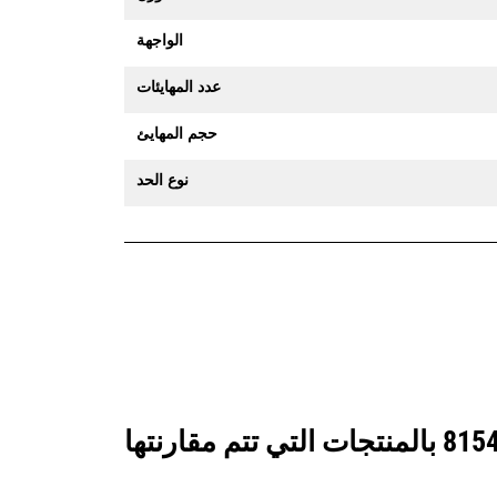
الواجهة
عدد المهايئات
حجم المهايئ
نوع الحد
انظر كيف يقارن جرافة الخدمة الشاقة للغاية سعة 1950 مم (77 بوصة): 528-8154 بالمنتجات التي تتم مقارنتها