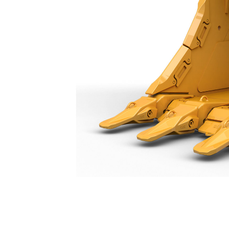
جرافة الخدمة الشاقة للغاية سعة 1950 مم (77 بوصة): 528-8154
مزايا
تغيير الموديل