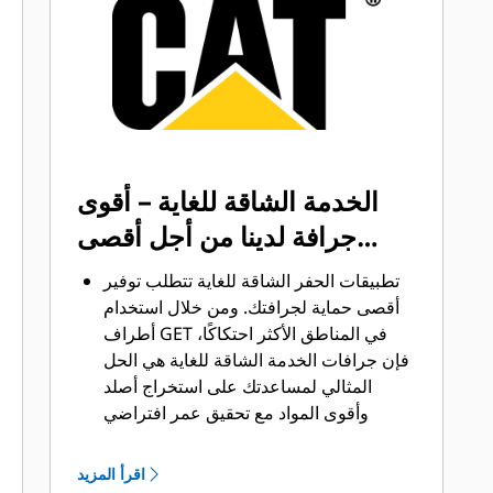
®
™
من Cat
Advansys
بنظام
قم بتركيب الأطراف وإزالتها بشكل أسرع
من ذي قبل باستخدام نظام GET عديم
المطرقة Advansys
تحقق من التثبيت الآمن للأطراف
والمهايئات، مع استخدام الأدوات الأساسية
فقط، باستخدام نظام تثبيت CapSure
الخدمة الشاقة للغاية – أقوى
يمكنك خفض تكاليف الصيانة باختيار أدوات
جرافة لدينا من أجل أقصى
التعشيق الأرضية (GET) المناسبة لجرافتك
وتطبيقاتك. تتوفر خيارات متنوعة من
المهام لديك
تطبيقات الحفر الشاقة للغاية تتطلب توفير
أطراف الجرافات بما يتناسب مع احتياجات
أقصى حماية لجرافتك. ومن خلال استخدام
تطبيقاتك.‬
أطراف GET في المناطق الأكثر احتكاكًا،
فإن جرافات الخدمة الشاقة للغاية هي الحل
المثالي لمساعدتك على استخراج أصلد
وأقوى المواد مع تحقيق عمر افتراضي
للأطراف أقل من أو يساوي 200 ساعة.
تتميز جرافات الخدمة الشاقة للغاية بقدرتها
اقرأ المزيد
على تحقيق الإنتاجية المطلوبة في تطبيقات