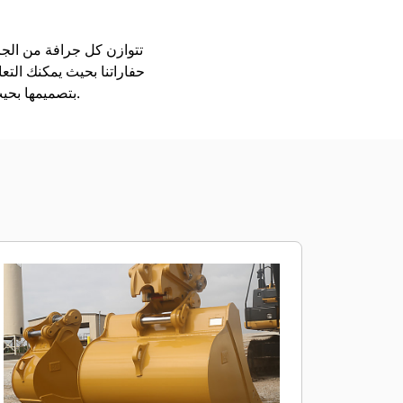
حفاراتنا بحيث يمكنك التع
بتصميمها بحيث يتم تعبئتها بشكل أسرع، ولكي تحتجز الحمل على نحو أفضل، ولتكون قادرة على الاضطلاع بأعمالك.