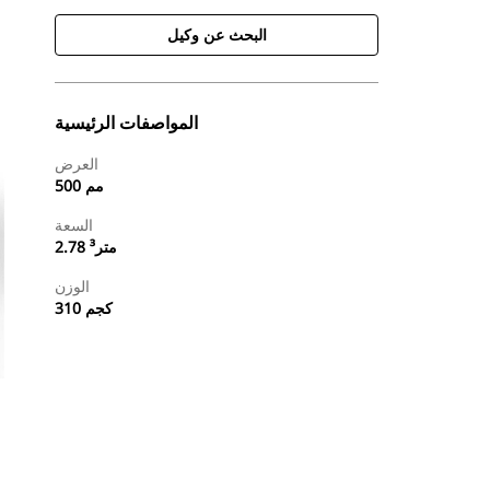
البحث عن وكيل
المواصفات الرئيسية
العرض
500 مم
السعة
2.78 متر³
الوزن
310 كجم
طلب عرض أسعار
البحث عن وكيل