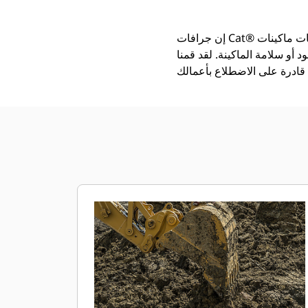
إن جرافات Cat®‎ أكثر من مجرد أداة إضافية، فهي من ملحقات ماكينات Cat. تتوازن كل جرافة من الجرافات بشكل مثالي مع
 أو سلامة الماكينة. لقد قمنا