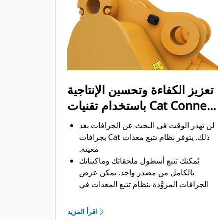
ممكن. يساعد شكل الجرافة والقضبان
الجانبية على الاحتفاظ بمعظم المواد في
الجرافة لكل حمولة.
تعزيز الكفاءة وتحسين الإنتاجية
باستخدام تقنيات Cat Connect
المتكاملة
لن تهدر الوقت في البحث عن الجرافات بعد
ذلك. ‏‫يتوفر نظام تتبع معدات Cat بجرافات
معينة.
يُمكنك تتبع أسطول ملحقاتك وماكيناتك
بالكامل من مصدر واحد.‬ يمكن عرض
الجرافات المزوَّدة بنظام تتبع المعدات في
®
‎ إلى جانب المعدات
واجهة VisionLink
™
‎‏.
المشتركة في نظام Product Link
اقرأ المزيد
يُمكنك تأمين معداتك. ترسل الجرافات