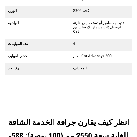
تتوافق الملحقات مع نظام قارنات
التوصيل المخصصة من الفئة CW الذي
8302 كجم
الوزن
يستخدم مفصلات قارنة التوصيل السريعة
الثابتة. تتميز قارنات التوصيل المخصصة
تثبت بمسامير أو تستخدم مع قارنة
الواجهة
من الفئة CW بنظام قفل من نمط
التوصيل ذات مسمار الإمساك من
الإسفين لتأمين الملحقات.
Cat
تتوفر قارنات التوصيل المخصصة من
الفئة CW لكل الحفارات المجنزرة وذات
4
عدد المهايئات
العجلات.
نظام Cat Advansys 200
حجم المهايئ
المجراف
نوع الحد
انظر كيف يقارن جرافة الخدمة الشاقة
للغاية سعة 2550 مم (100 بوصة): 588-