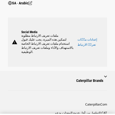
SA ‧ Arabic
Social Media
ملفات تعريف الارتباط مطلوبة
إعدادات ملٝات
لتمكين هذه الميزة، يجب عليك قبول
warning
استخدام ملفات تعريف الارتباط الخاصة
تعريٝ الارتباط
بالاستهداف والأداء وملفات تعريف الارتباط
الوظيفية.
Caterpillar Brands
Caterpillar.com
CAT التواصل من أجل خدمة المعدات ودعم