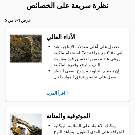
نظرة سريعة على الخصائص
عرض 1-3 من 5
الأداء العالي
تحصل على أعلى معدلات الإنتاجية عند
استخدام ماكينة Cat مع جرافة Cat، التي
روعي عند تصميمها تحسين قوة مقاومة
اللف والرفع وقدرة الماكينة.
إن تصميم الحاوية مزدوج نصفي القطر
يعمل على تحسين تدفق المواد داخل
الجرافة. يضمن خلوص المؤخرة الزائد
عدم سحب الجزء السفلي من الجرافة،
اقرأ المزيد
الأمر الذي يقلل من تكاليف الصيانة.
يزيد استهلاك الوقود إلى الحد الأقصى
أثناء الحفر. تم تصميم جرافات Cat بحيث
تخترق المواد بمنتهى السرعة لتحسين
الموثوقية والمتانة
كفاءة التشغيل الكلية للماكينة.
تحميل كمية أكبر من المواد في أقل وقت
يمكنك الاعتماد على السلامة الهيكلية
ممكن. يساعد شكل الجرافة والقضبان
للجرافة على المدى الطويل. يساعد اللوح