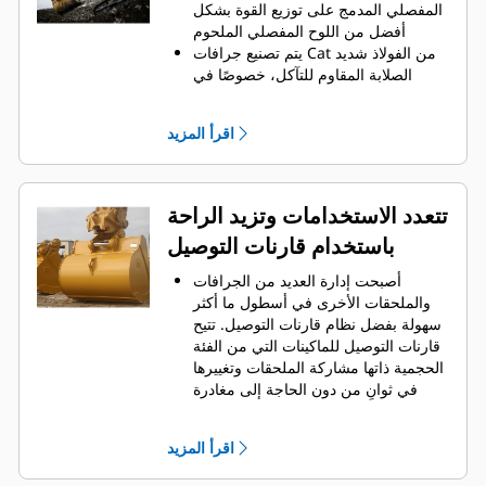
الجانبية على الاحتفاظ بمعظم المواد في
المفصلي المدمج على توزيع القوة بشكل
الجرافة لكل حمولة.
أفضل من اللوح المفصلي الملحوم
يتم تصنيع جرافات Cat من الفولاذ شديد
الصلابة المقاوم للتآكل، خصوصًا في
المناطق التي تتآكل بشكل مفرط
يمكنك حماية أهم المناطق التي تتعرض
اقرأ المزيد
للتآكل المفرط في الجرافة باستخدام
أدوات التعشيق الأرضية (GET) من Cat
يمكنك تحقيق إنتاج أعلى في التطبيقات
عالية المتطلبات، واختراق الأكوام بشكل
تتعدد الاستخدامات وتزيد الراحة
أسهل، وإنجاز دورات العمل في أوقات
باستخدام قارنات التوصيل
أسرع باستخدام نظام أدوات التعشيق
Advansys
الأرضية Cat
®
™
أصبحت إدارة العديد من الجرافات
يمكنك تركيب الأطراف وإزالتها بشكل
والملحقات الأخرى في أسطول ما أكثر
أسرع من ذي قبل باستخدام نظام أدوات
سهولة بفضل نظام قارنات التوصيل. ‏‫تتيح
التعشيق الأرضية (GET) عديم المطرقة
قارنات التوصيل للماكينات التي من الفئة
Advansys
الحجمية ذاتها مشاركة الملحقات وتغييرها
تحقق من التثبيت الآمن للأطراف
في ثوانٍ من دون الحاجة إلى مغادرة
والمهايئات، مع استخدام الأدوات
الكابينة الآمنة.
الأساسية فقط، باستخدام نظام تثبيت
كما أن الجرافات التي يمكن تثبيتها
CapSure
اقرأ المزيد
مباشرة بالماكينة بمسامير تتوافق مع
يمكنك خفض تكاليف الصيانة باختيار
قارنات التوصيل ذات مسمار الإمساك من