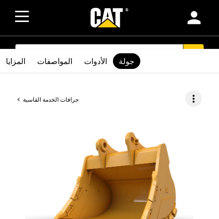
person
SEARCH
search
جولة
الأدوات
المواصفات
المزايا
more_vert
جرافات الخدمة القاسية