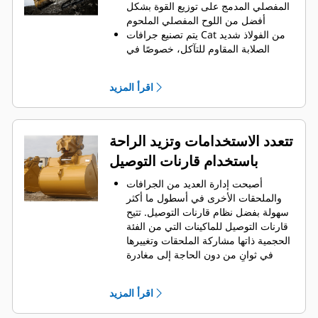
الجانبية على الاحتفاظ بمعظم المواد في
المفصلي المدمج على توزيع القوة بشكل
الجرافة لكل حمولة.
أفضل من اللوح المفصلي الملحوم
يتم تصنيع جرافات Cat من الفولاذ شديد
الصلابة المقاوم للتآكل، خصوصًا في
المناطق التي تتآكل بشكل مفرط
يمكنك حماية أهم المناطق التي تتعرض
اقرأ المزيد
للتآكل المفرط في الجرافة باستخدام
أدوات التعشيق الأرضية (GET) من Cat
يمكنك تحقيق إنتاج أعلى في التطبيقات
عالية المتطلبات، واختراق الأكوام بشكل
تتعدد الاستخدامات وتزيد الراحة
أسهل، وإنجاز دورات العمل في أوقات
باستخدام قارنات التوصيل
أسرع باستخدام نظام أدوات التعشيق
Advansys
الأرضية Cat
®
™
أصبحت إدارة العديد من الجرافات
يمكنك تركيب الأطراف وإزالتها بشكل
والملحقات الأخرى في أسطول ما أكثر
أسرع من ذي قبل باستخدام نظام أدوات
سهولة بفضل نظام قارنات التوصيل. ‏‫تتيح
التعشيق الأرضية (GET) عديم المطرقة
قارنات التوصيل للماكينات التي من الفئة
Advansys
الحجمية ذاتها مشاركة الملحقات وتغييرها
تحقق من التثبيت الآمن للأطراف
في ثوانٍ من دون الحاجة إلى مغادرة
والمهايئات، مع استخدام الأدوات
الكابينة الآمنة.
الأساسية فقط، باستخدام نظام تثبيت
كما أن الجرافات التي يمكن تثبيتها
CapSure
اقرأ المزيد
مباشرة بالماكينة بمسامير تتوافق مع
يمكنك خفض تكاليف الصيانة باختيار
قارنات التوصيل ذات مسمار الإمساك من