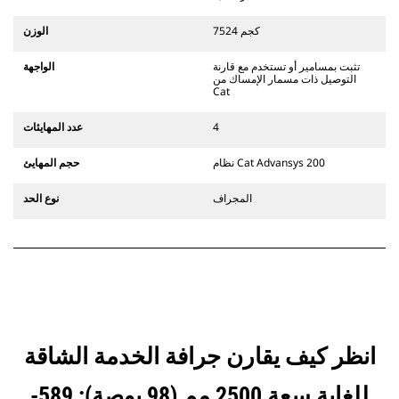
تتوافق الملحقات مع نظام قارنات
التوصيل المخصصة من الفئة CW الذي
7524 كجم
الوزن
يستخدم مفصلات قارنة التوصيل السريعة
الثابتة. تتميز قارنات التوصيل المخصصة
تثبت بمسامير أو تستخدم مع قارنة
الواجهة
من الفئة CW بنظام قفل من نمط
التوصيل ذات مسمار الإمساك من
الإسفين لتأمين الملحقات.
Cat
تتوفر قارنات التوصيل المخصصة من
الفئة CW لكل الحفارات المجنزرة وذات
4
عدد المهايئات
العجلات.
نظام Cat Advansys 200
حجم المهايئ
المجراف
نوع الحد
انظر كيف يقارن جرافة الخدمة الشاقة
للغاية سعة 2500 مم (98 بوصة): 589-