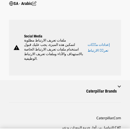
SA ‧ Arabic
Social Media
ملفات تعريف الارتباط مطلوبة
إعدادات ملٝات
لتمكين هذه الميزة، يجب عليك قبول
warning
استخدام ملفات تعريف الارتباط الخاصة
تعريٝ الارتباط
بالاستهداف والأداء وملفات تعريف الارتباط
الوظيفية.
Caterpillar Brands
Caterpillar.com
CAT التواصل من أجل خدمة المعدات ودعم