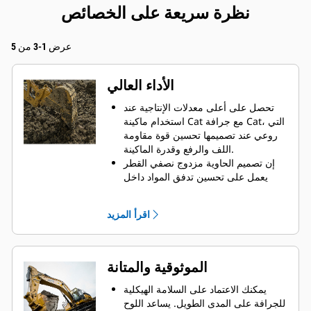
نظرة سريعة على الخصائص
عرض 1-3 من 5
الأداء العالي
تحصل على أعلى معدلات الإنتاجية عند
استخدام ماكينة Cat مع جرافة Cat، التي
روعي عند تصميمها تحسين قوة مقاومة
اللف والرفع وقدرة الماكينة.
إن تصميم الحاوية مزدوج نصفي القطر
يعمل على تحسين تدفق المواد داخل
الجرافة. يضمن خلوص المؤخرة الزائد
عدم سحب الجزء السفلي من الجرافة،
اقرأ المزيد
الأمر الذي يقلل من تكاليف الصيانة.
يزيد استهلاك الوقود إلى الحد الأقصى
أثناء الحفر. تم تصميم جرافات Cat بحيث
تخترق المواد بمنتهى السرعة لتحسين
الموثوقية والمتانة
كفاءة التشغيل الكلية للماكينة.
تحميل كمية أكبر من المواد في أقل وقت
يمكنك الاعتماد على السلامة الهيكلية
ممكن. يساعد شكل الجرافة والقضبان
للجرافة على المدى الطويل. يساعد اللوح