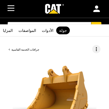
person
SEARCH
search
جولة
الأدوات
المواصفات
المزايا
more_vert
جرافات الخدمة القاسية