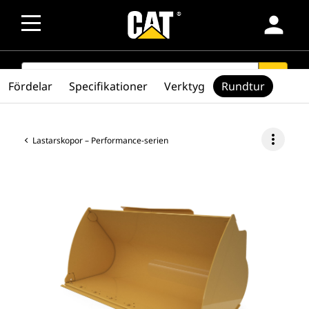
person
SEARCH
search
Fördelar
Specifikationer
Verktyg
Rundtur
more_vert
Lastarskopor – Performance-serien