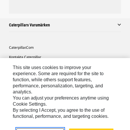
Caterpillars Varumärken
Caterpillar.com
Kontakta Caterpillar
Mina Marknadsföringspreferenser
This site uses cookies to improve your
experience. Some are required for the site to
Platskarta
function, while others support features,
performance, personalization, targeting, and
Cookie Settings
analytics.
Juridiskt
You can adjust your preferences anytime using
Cookie Settings.
Sekretess
By selecting I Accept, you agree to the use of
functional, performance, and targeting cookies.
Europe-Swedish
© 2026 Caterpillar. Med ensamrätt.