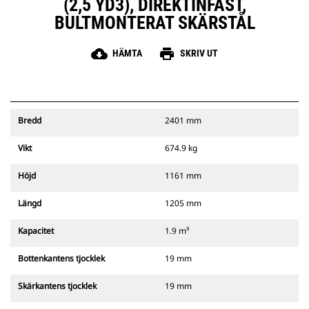
(2,5 YD3), DIREKTINFÄST,
BULTMONTERAT SKÄRSTÅL
cloud_download
print
HÄMTA
SKRIV UT
Bredd
2401 mm
Vikt
674.9 kg
Höjd
1161 mm
Längd
1205 mm
Kapacitet
1.9 m³
Bottenkantens tjocklek
19 mm
Skärkantens tjocklek
19 mm