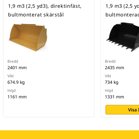
1,9 m3 (2,5 yd3), direktinfäst,
1,9 m3 (2,5 y
bultmonterat skärstål
bultmontera
Bredd
Bredd
2401 mm
2435 mm
Vikt
Vikt
674.9 kg
734 kg
Höjd
Höjd
1161 mm
1331 mm
Visa