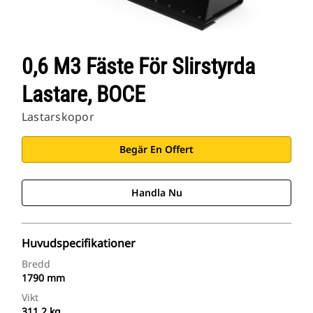
0,6 M3 Fäste För Slirstyrda
Lastare, BOCE
Lastarskopor
Begär En Offert
Handla Nu
Huvudspecifikationer
Bredd
1790 mm
Vikt
311.2 kg