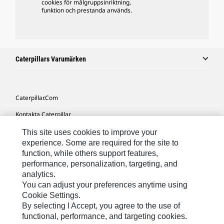
cookies för målgruppsinriktning,
funktion och prestanda används.
Caterpillars Varumärken
Caterpillar.com
Kontakta Caterpillar
Mina Marknadsföringspreferenser
This site uses cookies to improve your
experience. Some are required for the site to
Platskarta
function, while others support features,
performance, personalization, targeting, and
Cookie Settings
analytics.
Juridiskt
You can adjust your preferences anytime using
Cookie Settings.
Sekretess
By selecting I Accept, you agree to the use of
functional, performance, and targeting cookies.