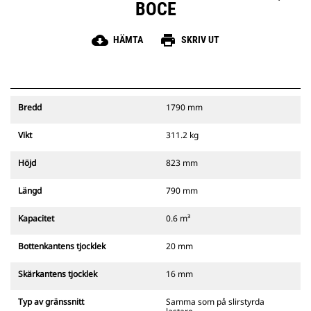
BOCE
cloud_download
print
HÄMTA
SKRIV UT
Bredd
1790 mm
Vikt
311.2 kg
Höjd
823 mm
Längd
790 mm
Kapacitet
0.6 m³
Bottenkantens tjocklek
20 mm
Skärkantens tjocklek
16 mm
Typ av gränssnitt
Samma som på slirstyrda