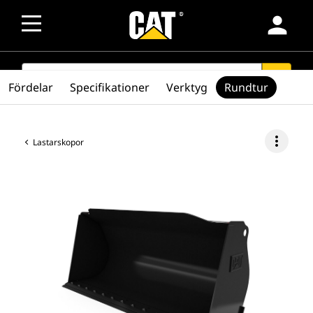
person
SEARCH
search
Fördelar
Specifikationer
Verktyg
Rundtur
more_vert
Lastarskopor