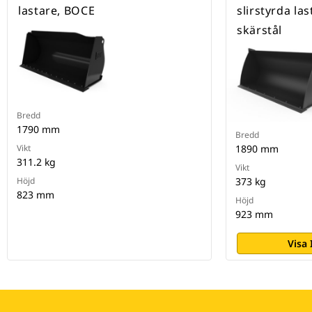
lastare, BOCE
slirstyrda la
skärstål
Bredd
1790 mm
Bredd
Vikt
1890 mm
311.2 kg
Vikt
Höjd
373 kg
823 mm
Höjd
923 mm
Visa