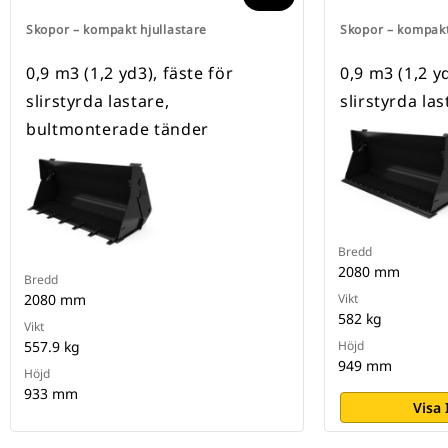
Skopor – kompakt hjullastare
Skopor – kompakt
0,9 m3 (1,2 yd3), fäste för
0,9 m3 (1,2 y
slirstyrda lastare,
slirstyrda la
bultmonterade tänder
Bredd
2080 mm
Bredd
2080 mm
Vikt
582 kg
Vikt
557.9 kg
Höjd
949 mm
Höjd
933 mm
Visa