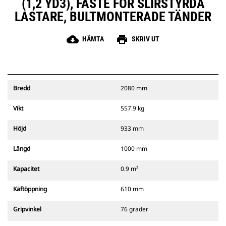
(1,2 YD3), FÄSTE FÖR SLIRSTYRDA
LASTARE, BULTMONTERADE TÄNDER
cloud_download
print
HÄMTA
SKRIV UT
Bredd
2080 mm
Vikt
557.9 kg
Höjd
933 mm
Längd
1000 mm
Kapacitet
0.9 m³
Käftöppning
610 mm
Gripvinkel
76 grader