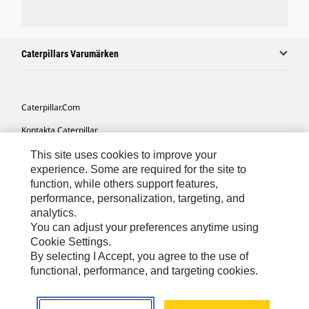
Caterpillars Varumärken
Caterpillar.com
Kontakta Caterpillar
Mina Marknadsföringspreferenser
This site uses cookies to improve your
experience. Some are required for the site to
Platskarta
function, while others support features,
performance, personalization, targeting, and
Cookie Settings
analytics.
Juridiskt
You can adjust your preferences anytime using
Cookie Settings.
Sekretess
By selecting I Accept, you agree to the use of
functional, performance, and targeting cookies.
Europe-Swedish
© 2026 Caterpillar. Med ensamrätt.