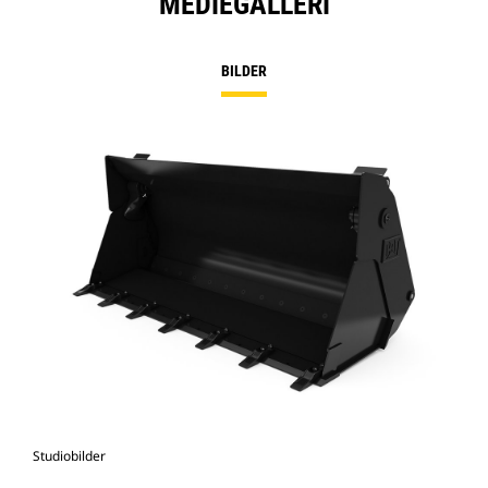
MEDIEGALLERI
BILDER
Studiobilder
Vy 