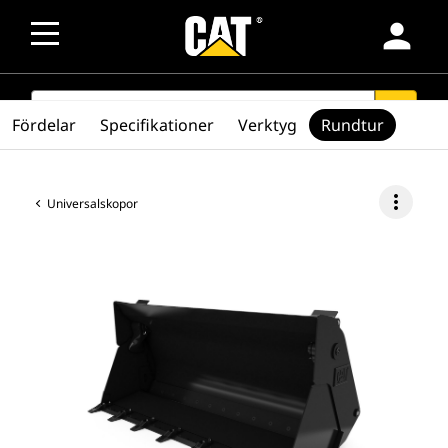
person
SEARCH
search
Fördelar
Specifikationer
Verktyg
Rundtur
more_vert
Universalskopor