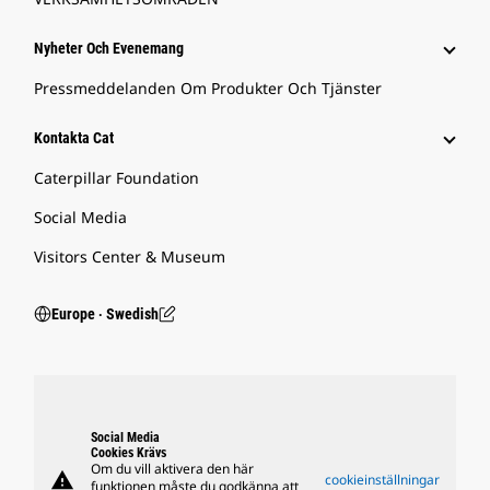
Nyheter Och Evenemang
Pressmeddelanden Om Produkter Och Tjänster
Kontakta Cat
Caterpillar Foundation
Social Media
Visitors Center & Museum
Europe ‧ Swedish
Social Media
Cookies Krävs
Om du vill aktivera den här
warning
cookieinställningar
funktionen måste du godkänna att