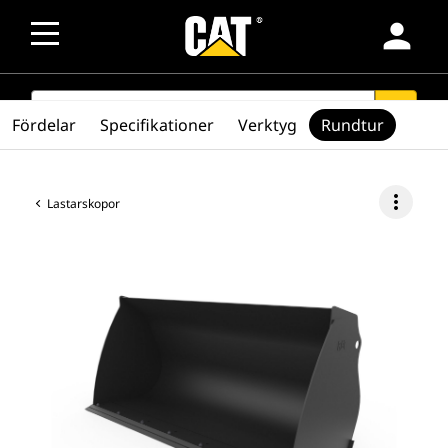
person
SEARCH
search
Fördelar
Specifikationer
Verktyg
Rundtur
more_vert
Lastarskopor