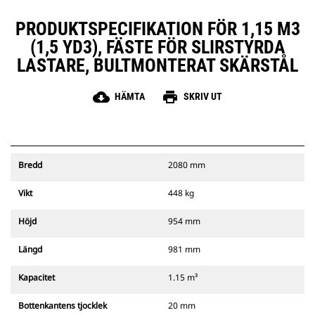
PRODUKTSPECIFIKATION FÖR 1,15 M3
(1,5 YD3), FÄSTE FÖR SLIRSTYRDA
LASTARE, BULTMONTERAT SKÄRSTÅL
cloud_download
print
HÄMTA
SKRIV UT
Bredd
2080 mm
Vikt
448 kg
Höjd
954 mm
Längd
981 mm
Kapacitet
1.15 m³
Bottenkantens tjocklek
20 mm