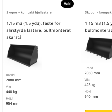
Vald
Skopor – kompakt hjullastare
Skopor – kompakt
1,15 m3 (1,5 yd3), fäste för
1,15 m3 (1,5 
slirstyrda lastare, bultmonterat
bultmontera
skärstål
Bredd
2060 mm
Bredd
2080 mm
Vikt
423 kg
Vikt
448 kg
Höjd
940 mm
Höjd
954 mm