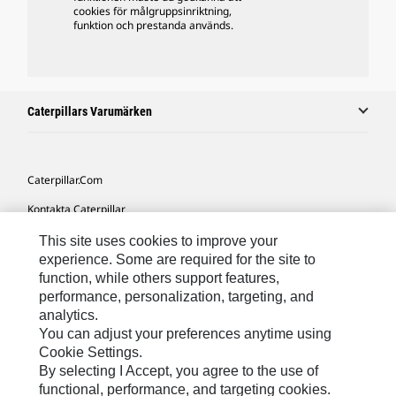
cookies för målgruppsinriktning,
funktion och prestanda används.
Caterpillars Varumärken
Caterpillar.com
Kontakta Caterpillar
Mina Marknadsföringspreferenser
This site uses cookies to improve your
experience. Some are required for the site to
Platskarta
function, while others support features,
performance, personalization, targeting, and
Cookie Settings
analytics.
Juridiskt
You can adjust your preferences anytime using
Cookie Settings.
Sekretess
By selecting I Accept, you agree to the use of
functional, performance, and targeting cookies.