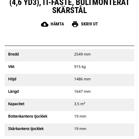
(4,6 YD3), IT-FÄSTE, BULTMONTERAT
SKÄRSTÅL
cloud_download
print
HÄMTA
SKRIV UT
Bredd
2549 mm
Vikt
915 kg
Höjd
1486 mm
Längd
1647 mm
Kapacitet
3.5 m³
Bottenkantens tjocklek
19 mm
Skärkantens tjocklek
19 mm