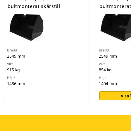
bultmonterat skärstål
bultmonterat
Bredd
Bredd
2549 mm
2549 mm
Vikt
Vikt
915 kg
854 kg
Höjd
Höjd
1486 mm
1404 mm
Visa