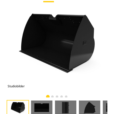
Studiobilder
Vy 