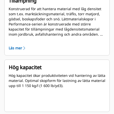
Tillämpning
Konstruerad för att hantera material med låg densitet
som t.ex. marktäckningsmaterial, träflis, torr matjord,
gödsel, boskapsfoder och snö. Lättmaterialskopor i
Performance-serien är konstruerade med större
kapacitet för tillämpningar med lågdensitetsmaterial
inom jordbruk, avfallshantering och andra områden. De
här tillämpningarna kräver i regel måttlig till lätt
brytkraft. Fyllningsfaktorn för skopor i Performance-
Läs mer
serien kan vara upp till 115 % högre än den angivna
kapaciteten.
Hög kapacitet
Hög kapacitet ökar produktiviteten vid hantering av lätta
material. Optimal skopform för lastning av lätta material
upp till 1 150 kg/l (1 600 lb/yd3).