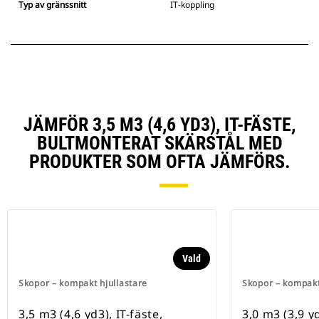
Typ av gränssnitt
IT-koppling
JÄMFÖR 3,5 M3 (4,6 YD3), IT-FÄSTE,
BULTMONTERAT SKÄRSTÅL MED
PRODUKTER SOM OFTA JÄMFÖRS.
Vald
Skopor – kompakt hjullastare
Skopor – kompakt
3,5 m3 (4,6 yd3), IT-fäste,
3,0 m3 (3,9 yd