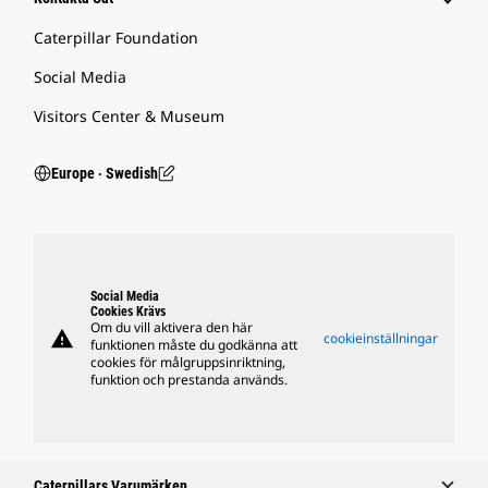
Caterpillar Foundation
Social Media
Visitors Center & Museum
Europe ‧ Swedish
Social Media
Cookies Krävs
Om du vill aktivera den här
warning
cookieinställningar
funktionen måste du godkänna att
cookies för målgruppsinriktning,
funktion och prestanda används.
Caterpillars Varumärken