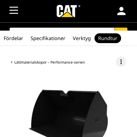
person
SEARCH
search
Fördelar
Specifikationer
Verktyg
Rundtur
more_vert
Lättmaterialskopor – Performance-serien