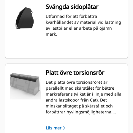
Svängda sidoplåtar
Utformad för att förbättra
kvarhållandet av material vid lastning
av lastbilar eller arbete på ojämn
mark.
Platt övre torsionsrör
Det platta övre torsionsröret är
parallellt med skärstålet för bättre
markreferens (vilket är i linje med alla
andra lastskopor från Cat). Det
minskar slitaget på skärstålet och
förbättrar hyvlingsmöjligheterna.
Stålets vinkel och placering kan även
vara lättare att mäta inifrån hytten.
Läs mer