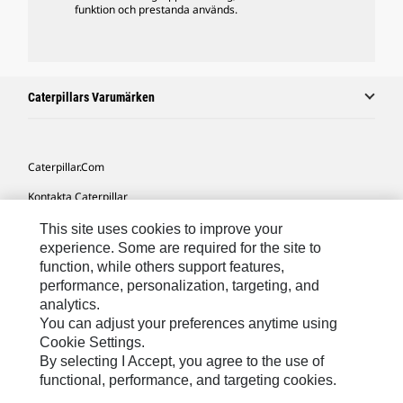
funktion och prestanda används.
Caterpillars Varumärken
Caterpillar.com
Kontakta Caterpillar
Mina Marknadsföringspreferenser
This site uses cookies to improve your
experience. Some are required for the site to
Platskarta
function, while others support features,
performance, personalization, targeting, and
Cookie Settings
analytics.
Juridiskt
You can adjust your preferences anytime using
Cookie Settings.
Sekretess
By selecting I Accept, you agree to the use of
functional, performance, and targeting cookies.