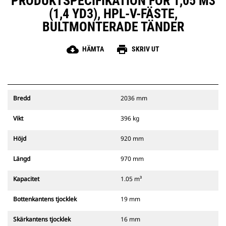
PRODUKTSPECIFIKATION FÖR 1,05 M3
(1,4 YD3), HPL-V-FÄSTE,
BULTMONTERADE TÄNDER
cloud_download
print
HÄMTA
SKRIV UT
Bredd
2036 mm
Vikt
396 kg
Höjd
920 mm
Längd
970 mm
Kapacitet
1.05 m³
Bottenkantens tjocklek
19 mm
Skärkantens tjocklek
16 mm