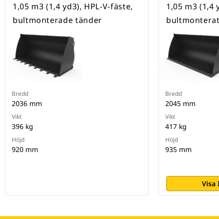
1,05 m3 (1,4 yd3), HPL-V-fäste,
1,05 m3 (1,4 
bultmonterade tänder
bultmonterat
Bredd
Bredd
2036 mm
2045 mm
Vikt
Vikt
396 kg
417 kg
Höjd
Höjd
920 mm
935 mm
Visa