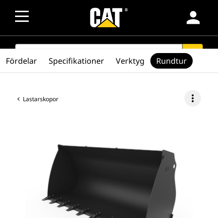
person
SEARCH
search
Fördelar
Specifikationer
Verktyg
Rundtur
more_vert
Lastarskopor