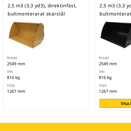
2,5 m3 (3,3 yd3), direktinfäst,
2,5 m3 (3,3 y
bultmonterarat skärstål
bultmonterat
Bredd
Bredd
2549 mm
2549 mm
Vikt
Vikt
816 kg
816 kg
Höjd
Höjd
1267 mm
1267 mm
Visa