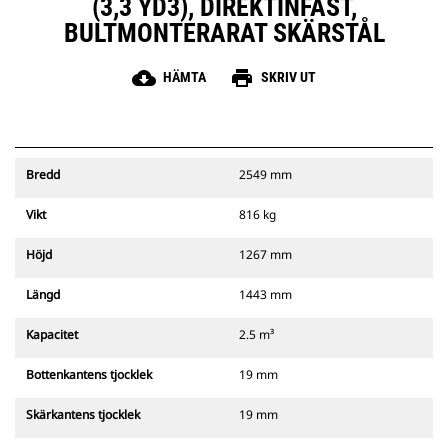
(3,3 YD3), DIREKTINFÄST,
BULTMONTERARAT SKÄRSTÅL
cloud_download
print
HÄMTA
SKRIV UT
Bredd
2549 mm
Vikt
816 kg
Höjd
1267 mm
Längd
1443 mm
Kapacitet
2.5 m³
Bottenkantens tjocklek
19 mm
Skärkantens tjocklek
19 mm