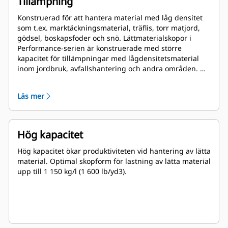
Tillämpning
Konstruerad för att hantera material med låg densitet
som t.ex. marktäckningsmaterial, träflis, torr matjord,
gödsel, boskapsfoder och snö. Lättmaterialskopor i
Performance-serien är konstruerade med större
kapacitet för tillämpningar med lågdensitetsmaterial
inom jordbruk, avfallshantering och andra områden. De
här tillämpningarna kräver i regel måttlig till lätt
brytkraft. Fyllningsfaktorn för skopor i Performance-
Läs mer
serien kan vara upp till 115 % högre än den angivna
kapaciteten.
Hög kapacitet
Hög kapacitet ökar produktiviteten vid hantering av lätta
material. Optimal skopform för lastning av lätta material
upp till 1 150 kg/l (1 600 lb/yd3).