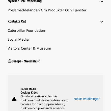
Nyheter Och Evenemang
Pressmeddelanden Om Produkter Och Tjänster
Kontakta Cat
Caterpillar Foundation
Social Media
Visitors Center & Museum
Europe ‧ Swedish
Social Media
Cookies Krävs
Om du vill aktivera den här
warning
cookieinställningar
funktionen måste du godkänna att
cookies för målgruppsinriktning,
funktion och prestanda används.