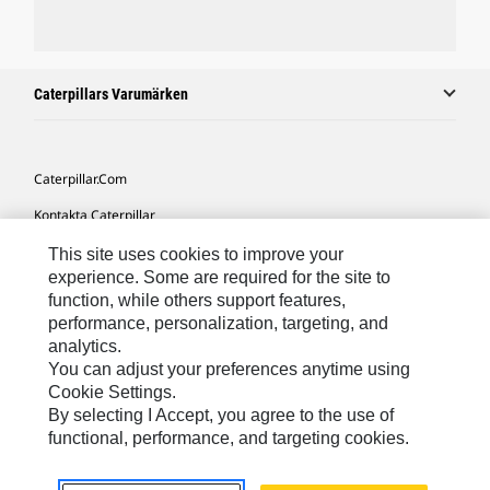
Caterpillars Varumärken
Caterpillar.com
Kontakta Caterpillar
Mina Marknadsföringspreferenser
This site uses cookies to improve your
experience. Some are required for the site to
Platskarta
function, while others support features,
performance, personalization, targeting, and
Cookie Settings
analytics.
Juridiskt
You can adjust your preferences anytime using
Cookie Settings.
Sekretess
By selecting I Accept, you agree to the use of
functional, performance, and targeting cookies.
Europe-Swedish
© 2026 Caterpillar. Med ensamrätt.