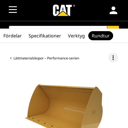
person
SEARCH
search
Fördelar
Specifikationer
Verktyg
Rundtur
more_vert
Lättmaterialskopor – Performance-serien