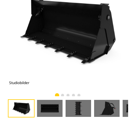
Studiobilder
Vy 