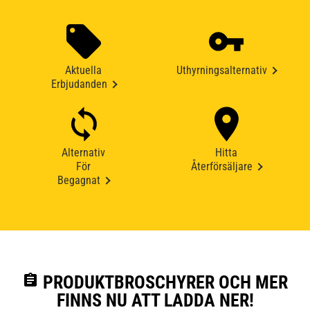
Aktuella
Uthyrningsalternativ
Erbjudanden
Alternativ
Hitta
För
Återförsäljare
Begagnat
assignment
PRODUKTBROSCHYRER OCH MER
FINNS NU ATT LADDA NER!