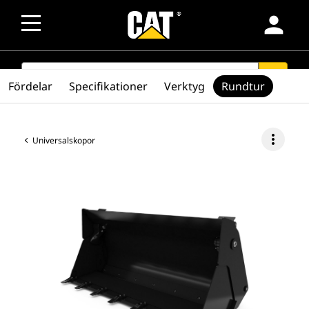
person
SEARCH
search
Fördelar
Specifikationer
Verktyg
Rundtur
more_vert
Universalskopor