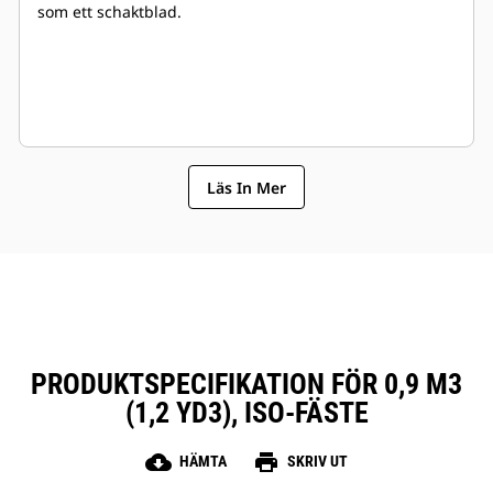
som ett schaktblad.
Läs In Mer
PRODUKTSPECIFIKATION FÖR 0,9 M3
(1,2 YD3), ISO-FÄSTE
cloud_download
print
HÄMTA
SKRIV UT