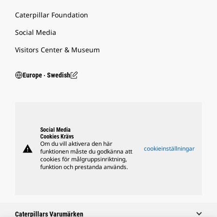
Caterpillar Foundation
Social Media
Visitors Center & Museum
Europe ‧ Swedish
Social Media
Cookies Krävs
Om du vill aktivera den här
warning
cookieinställningar
funktionen måste du godkänna att
cookies för målgruppsinriktning,
funktion och prestanda används.
Caterpillars Varumärken