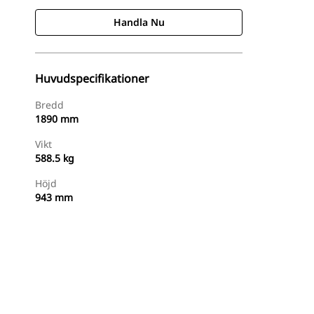
Handla Nu
Huvudspecifikationer
Bredd
1890 mm
Vikt
588.5 kg
Höjd
943 mm
Handla Nu
Begär En Offert