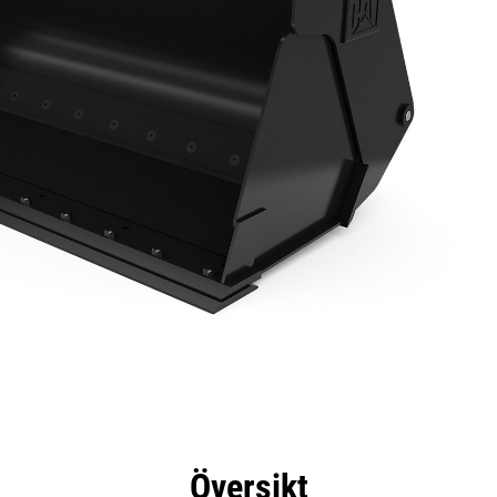
delar
Specifikationer
Verktyg
Rundtur
Översikt