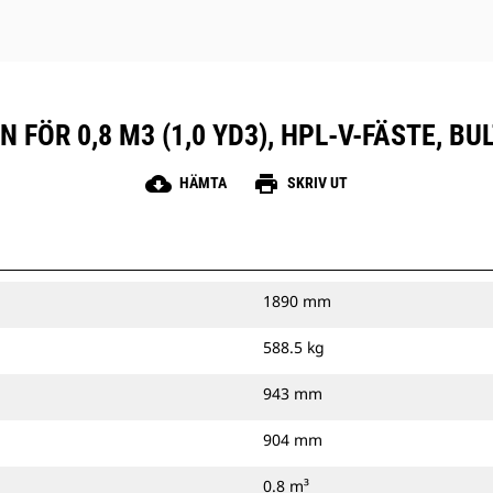
 FÖR 0,8 M3 (1,0 YD3), HPL-V-FÄSTE, 
cloud_download
print
HÄMTA
SKRIV UT
1890 mm
588.5 kg
943 mm
904 mm
0.8 m³