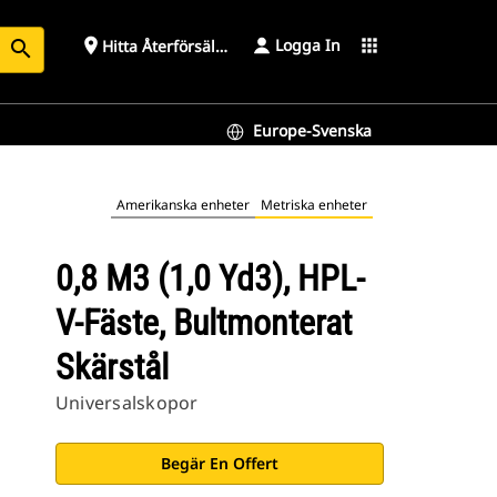
Logga In
place
apps
Hitta Återförsäljare
search
Europe-Svenska
Amerikanska enheter
Metriska enheter
0,8 M3 (1,0 Yd3), HPL-
V-Fäste, Bultmonterat
Skärstål
Universalskopor
Begär En Offert