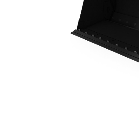
0,8 M3 (1,0 Yd3), HPL-V-Fäste, Bultmonterat Skärstål
För
Ändra modell