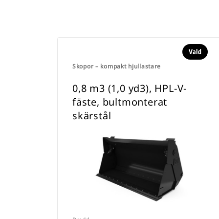
Vald
Skopor – kompakt hjullastare
0,8 m3 (1,0 yd3), HPL-V-
fäste, bultmonterat
skärstål