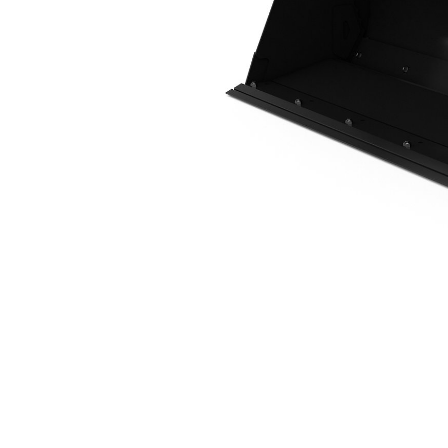
0,9 M3 (1,2 Yd3), ISO-Fäste, Bultmonterat Skärstål
För
Ändra modell