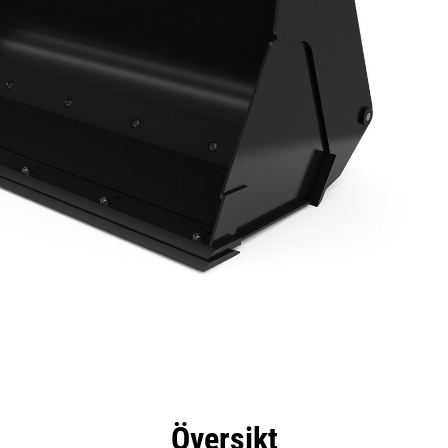
delar
Specifikationer
Verktyg
Rundtur
Översikt