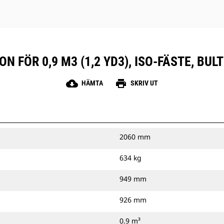
N FÖR 0,9 M3 (1,2 YD3), ISO-FÄSTE, B
cloud_download
print
HÄMTA
SKRIV UT
2060 mm
634 kg
949 mm
926 mm
0.9 m³