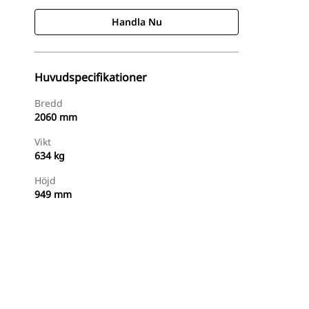
Handla Nu
Huvudspecifikationer
Bredd
2060 mm
Vikt
634 kg
Höjd
949 mm
Handla Nu
Begär En Offert