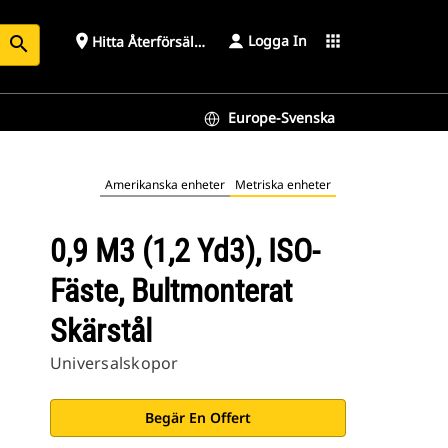
Logga In
place
apps
Hitta Återförsäljare
search
Europe-Svenska
Amerikanska enheter
Metriska enheter
0,9 M3 (1,2 Yd3), ISO-
Fäste, Bultmonterat
Skärstål
Universalskopor
Begär En Offert