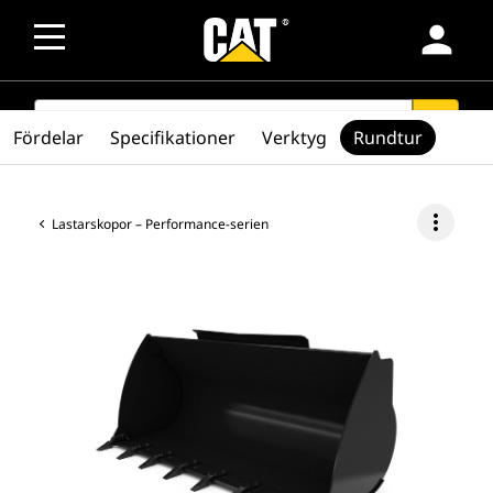
person
SEARCH
search
Fördelar
Specifikationer
Verktyg
Rundtur
more_vert
Lastarskopor – Performance-serien