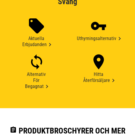
Sväng
Aktuella
Uthyrningsalternativ
Erbjudanden
Alternativ
Hitta
För
Återförsäljare
Begagnat
assignment
PRODUKTBROSCHYRER OCH MER