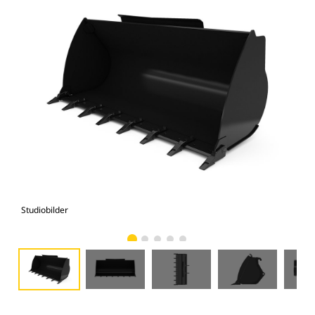
Studiobilder
Vy 