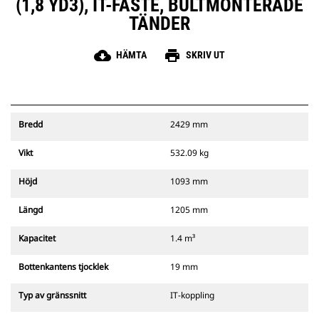
(1,8 YD3), IT-FÄSTE, BULTMONTERADE
TÄNDER
cloud_download
print
HÄMTA
SKRIV UT
Bredd
2429 mm
Vikt
532.09 kg
Höjd
1093 mm
Längd
1205 mm
Kapacitet
1.4 m³
Bottenkantens tjocklek
19 mm
Typ av gränssnitt
IT-koppling