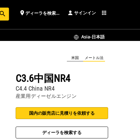
サインイン
place
apps
ディーラを検索する
earch
Asia-日本語
米国
メートル法
C3.6中国NR4
C4.4 China NR4
産業用ディーゼルエンジン
国内の販売店に見積りを依頼する
ディーラを検索する