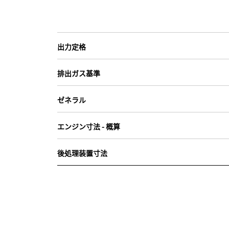
出力定格
排出ガス基準
ゼネラル
エンジン寸法 - 概算
後処理装置寸法