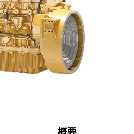
点
仕様
ツール
ツアー
キャンペーン
概要