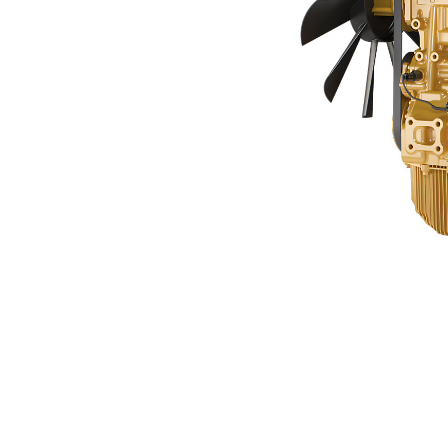
C3.6中国NR4
利
モデルを変更