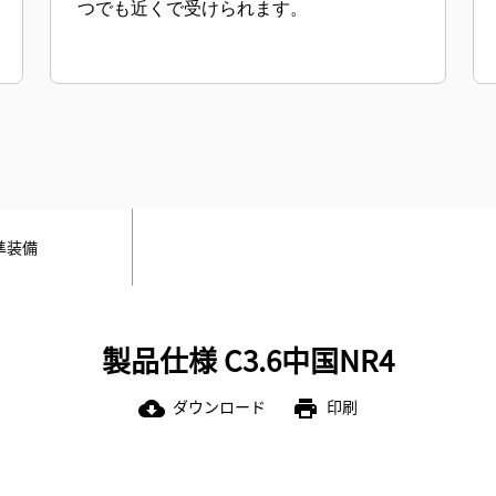
つでも近くで受けられます。
準装備
製品仕様 C3.6中国NR4
ダウンロード
印刷
cloud_download
print