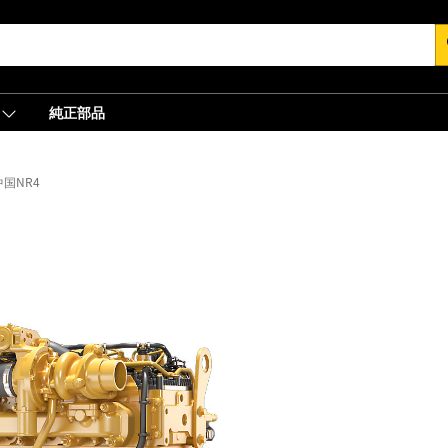
s
純正部品
中国NR4