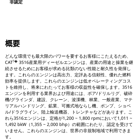
非認定
概要
どんな環境でも最大限のパワーを要するお客様にこたえるため、
?�
CAT
3516産業用ディーゼルエンジンは、産業の用途と操業を継
続させるためにお客様が求める比類のない性能と耐久性を発揮し
ます。これらのエンジンは高出力、定評ある信頼性、優れた燃料
効率を提供します。これらのエンジンは低オペレーティングコス
トを維持し、将来にわたってお客様の収益性を確保します。3516
エンジンを利用する業界および用途には、ボア/ドリルリグ、破砕
機/グラインダ、建設、クレーン、浚渫機、林業、一般産業、マテ
リアルハンドリング、鉱業、可搬式地ならし機、ポンプ、ショベ
ル/ドラグライン、陸上輸送機器、トレンチャなどがあります。こ
れら3516エンジンは、定格が1,200 ~ 1,800 rpmにおいて1,011 ~
1,492 bkW（1,355 ~ 2,000 bhp）の範囲にわたり、認定を受けて
いません。これらのエンジンは、世界の非規制地域で利用できま
す。