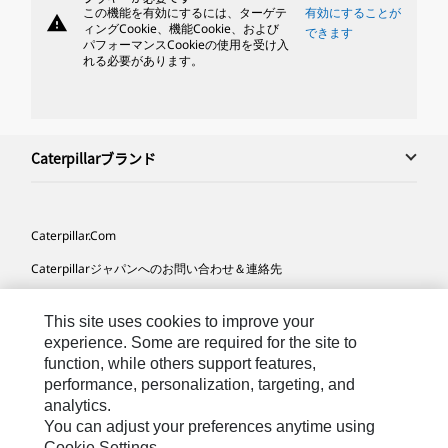
この機能を有効にするには、ターゲテ
有効にすることが
warning
ィングCookie、機能Cookie、および
できます
パフォーマンスCookieの使用を受け入
れる必要があります。
Caterpillarブランド
Caterpillar.com
Caterpillarジャパンへのお問い合わせ＆連絡先
マイマーケティング情報配信設定
This site uses cookies to improve your
サイト･マップ
experience. Some are required for the site to
function, while others support features,
Cookie Settings
performance, personalization, targeting, and
法的事項
analytics.
You can adjust your preferences anytime using
プライバシー
Cookie Settings.