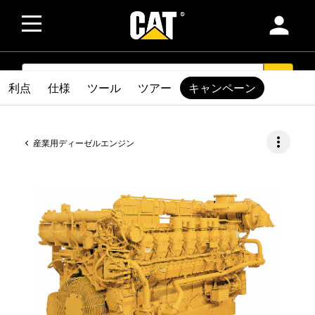
person
SEARCH
search
利点
仕様
ツール
ツアー
キャンペーン
more_vert
産業用ディーゼルエンジン