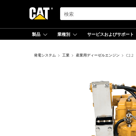
SEARCH
製品
業種別
サービスおよびサポート
発電システム
工業
産業用ディーゼルエンジン
C2.2