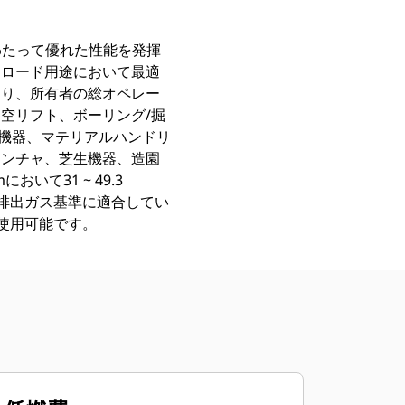
わたって優れた性能を発揮
フロード用途において最適
おり、所有者の総オペレー
架空リフト、ボーリング/掘
漑機器、マテリアルハンドリ
レンチャ、芝生機器、造園
おいて31 ~ 49.3
IIA相当の排出ガス基準に適合してい
域で使用可能です。