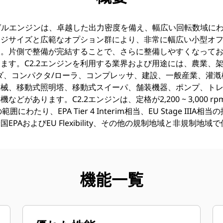
ーゼルエンジンは、卓越した出力密度を備え、幅広い回転数域に
ージサイズと広範なオプション群により、非常に幅広い小型オ
す。片側で整備が完結することで、さらに整備しやすくなって
ます。C2.2エンジンを利用する業界および用途には、農業、
ダ、コンパクタ/ローラ、コンプレッサ、建設、一般産業、灌
機械、移動式照明塔、移動式スイーパ、舗装機器、ポンプ、ト
があります。C2.2エンジンは、定格が2,200 ~ 3,000 rpmに
hp）の範囲にわたり、EPA Tier 4 Interim相当、EU Stage I
PAおよびEU Flexibility、その他の規制地域と非規制地
機能一覧