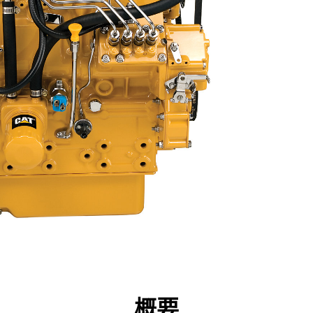
点
仕様
ツール
ツアー
キャンペーン
概要