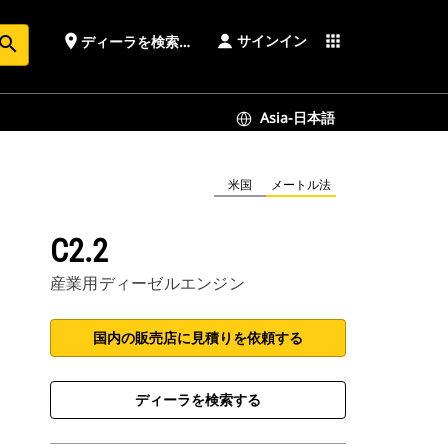
サインイン
place
apps
ディーラを検索する
earch
Asia-日本語
米国
メートル法
C2.2
産業用ディーゼルエンジン
国内の販売店に見積りを依頼する
ディーラを検索する