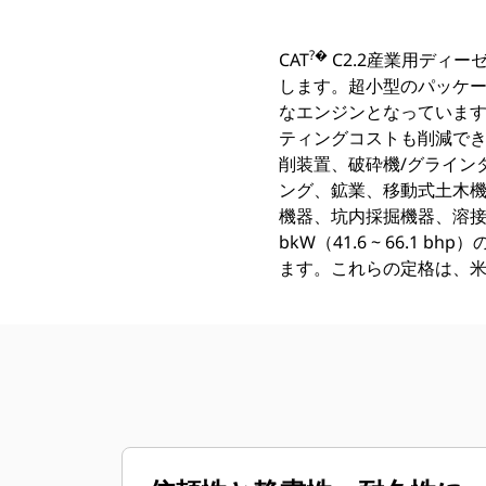
?�
CAT
C2.2産業用ディ
します。超小型のパッケ
なエンジンとなっていま
ティングコストも削減でき
削装置、破砕機/グライン
ング、鉱業、移動式土木
機器、坑内採掘機器、溶接機など
bkW（41.6 ~ 66.1 b
ます。これらの定格は、米国E